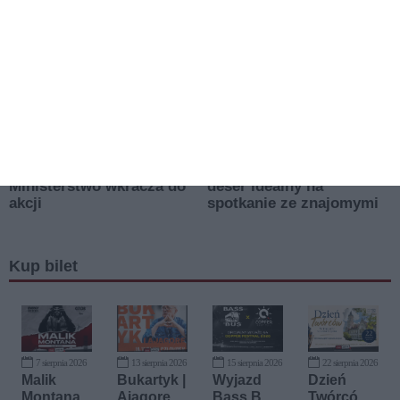
Kup bilet
7 sierpnia 2026
13 sierpnia 2026
15 sierpnia 2026
22 sierpnia 2026
Malik
Bukartyk |
Wyjazd
Dzień
Montana
Ajagore
Bass Bus
Twórców