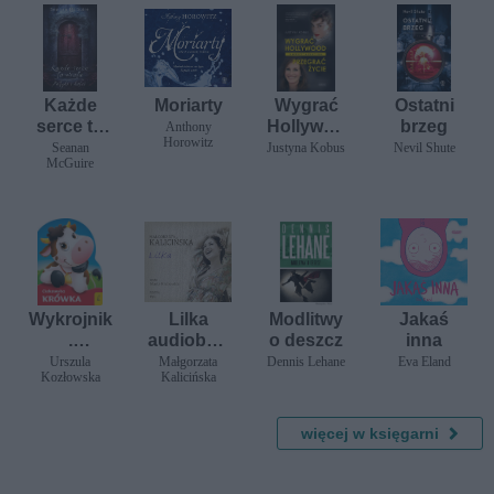
Każde
Moriarty
Wygrać
Ostatni
serce to
Hollywoo
brzeg
Anthony
Horowitz
wrota /
d,
Seanan
Justyna Kobus
Nevil Shute
McGuire
Patyki i
przegrać
kości
życie. 14
wersji
życia
gwiazd
kina
Wykrojnik
Lilka
Modlitwy
Jakaś
.
audioboo
o deszcz
inna
Ciekawsk
k
Urszula
Małgorzata
Dennis Lehane
Eva Eland
Kozłowska
Kalicińska
a krówka
więcej w księgarni