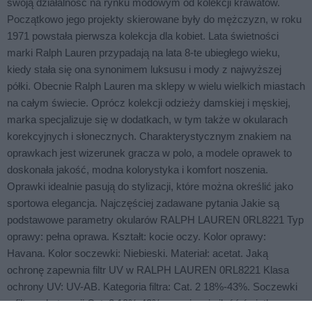
swoją działalność na rynku modowym od kolekcji krawatów.
Początkowo jego projekty skierowane były do mężczyzn, w roku
1971 powstała pierwsza kolekcja dla kobiet. Lata świetności
marki Ralph Lauren przypadają na lata 8-te ubiegłego wieku,
kiedy stała się ona synonimem luksusu i mody z najwyższej
półki. Obecnie Ralph Lauren ma sklepy w wielu wielkich miastach
na całym świecie. Oprócz kolekcji odzieży damskiej i męskiej,
marka specjalizuje się w dodatkach, w tym także w okularach
korekcyjnych i słonecznych. Charakterystycznym znakiem na
oprawkach jest wizerunek gracza w polo, a modele oprawek to
doskonała jakość, modna kolorystyka i komfort noszenia.
Oprawki idealnie pasują do stylizacji, które można określić jako
sportowa elegancja. Najczęściej zadawane pytania Jakie są
podstawowe parametry okularów RALPH LAUREN 0RL8221 Typ
oprawy: pełna oprawa. Kształt: kocie oczy. Kolor oprawy:
Havana. Kolor soczewki: Niebieski. Materiał: acetat. Jaką
ochronę zapewnia filtr UV w RALPH LAUREN 0RL8221 Klasa
ochrony UV: UV-AB. Kategoria filtra: Cat. 2 18%-43%. Soczewki
z filtrem kategorii Cat. 2 18%-43% ograniczają ilość światła