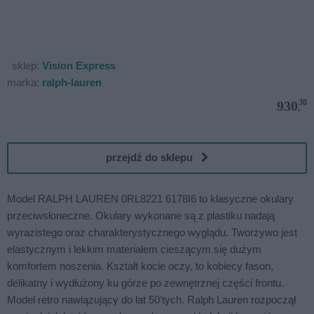
sklep:
Vision Express
marka:
ralph-lauren
30
930
,
przejdź do sklepu
Model RALPH LAUREN 0RL8221 6178I6 to klasyczne okulary
przeciwsłoneczne. Okulary wykonane są z plastiku nadają
wyrazistego oraz charakterystycznego wyglądu. Tworzywo jest
elastycznym i lekkim materiałem cieszącym się dużym
komfortem noszenia. Kształt kocie oczy, to kobiecy fason,
delikatny i wydłużony ku górze po zewnętrznej części frontu.
Model retro nawiązujący do lat 50'tych. Ralph Lauren rozpoczął