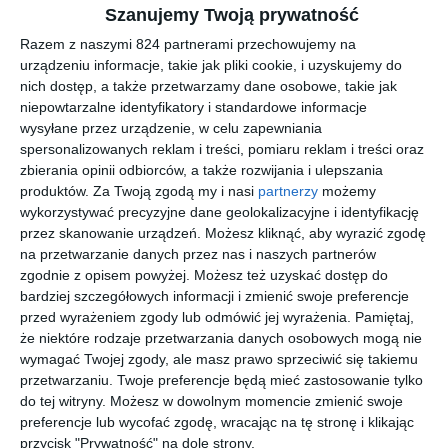
docierającego do oka i sprawdzają się w warunkach średniego
Szanujemy Twoją prywatność
nasłonecznienia. Czy w RALPH LAUREN 0RL8221 można
Razem z naszymi 824 partnerami przechowujemy na
zamontować soczewki korekcyjne Tak, w tym modelu można
urządzeniu informacje, takie jak pliki cookie, i uzyskujemy do
zamontować soczewki korekcyjne. Czy soczewka w RALPH
nich dostęp, a także przetwarzamy dane osobowe, takie jak
LAUREN 0RL8221 ma dodatkowe powłoki Lustrzanka: TAK
niepowtarzalne identyfikatory i standardowe informacje
wysyłane przez urządzenie, w celu zapewniania
(kolor: Inny). Gradient: TAK. Dla kogo są przeznaczone oprawki
spersonalizowanych reklam i treści, pomiaru reklam i treści oraz
RALPH LAUREN 0RL8221 Oprawki należą do kolekcji Classic i
zbierania opinii odbiorców, a także rozwijania i ulepszania
są dostępne w wersji damskiej, co pozwala dopasować je do
produktów.
Za Twoją zgodą my i nasi
partnerzy
możemy
różnych preferencji oraz stylu użytkownika. Co wyróżnia oprawki
wykorzystywać precyzyjne dane geolokalizacyjne i identyfikację
RALPH LAUREN 0RL8221 na tle innych modeli Oprawki
przez skanowanie urządzeń. Możesz kliknąć, aby wyrazić zgodę
wyróżniają się konstrukcją typu pełna oprawa, kształtem kocie
na przetwarzanie danych przez nas i naszych partnerów
oczy oraz wykonaniem z materiału acetat. Takie połączenie
zgodnie z opisem powyżej. Możesz też uzyskać dostęp do
bardziej szczegółowych informacji i zmienić swoje preferencje
wpływa na ich trwałość, stabilność oraz komfort dopasowania do
przed wyrażeniem zgody lub odmówić jej wyrażenia.
Pamiętaj,
twarzy podczas codziennego noszenia.
że niektóre rodzaje przetwarzania danych osobowych mogą nie
wymagać Twojej zgody, ale masz prawo sprzeciwić się takiemu
przetwarzaniu. Twoje preferencje będą mieć zastosowanie tylko
Podobne w tej kategorii
do tej witryny. Możesz w dowolnym momencie zmienić swoje
preferencje lub wycofać zgodę, wracając na tę stronę i klikając
przycisk "Prywatność" na dole strony.