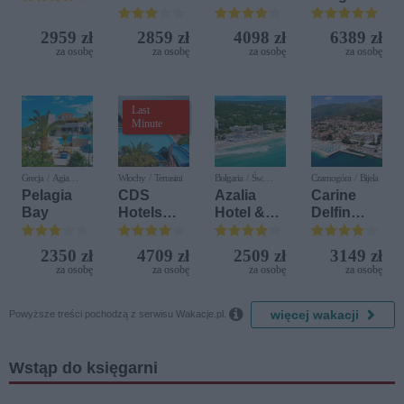
Bay
Beach &
Resort
Golf
2959 zł
2859 zł
4098 zł
6389 zł
Resort by
za osobę
za osobę
za osobę
za osobę
Diamonds
Last
Minute
Grecja / Agia
Włochy / Terrasini
Bułgaria / Św.
Czarnogóra / Bijela
Pelagia
Konstantyn i Elena
Pelagia
CDS
Azalia
Carine
Bay
Hotels
Hotel &
Delfin
Terrasini
Spa
Bijela (ex.
(ex. Citta
Iberostar
2350 zł
4709 zł
2509 zł
3149 zł
del Mare)
Bijela
za osobę
za osobę
za osobę
za osobę
Delfin)

więcej wakacji
Powyższe treści pochodzą z serwisu Wakacje.pl.
Wstąp do księgarni