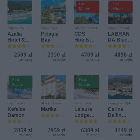
Last
Last
Minute
Minute
Bułgaria / Św.
Grecja / Agia
Włochy / Terrasini
Grecja / Kremasti
Konstantyn i Elena
Pelagia
Azalia
Pelagia
CDS
LABRAN
Hotel &
Bay
Hotels
DA Blue
Spa
Terrasini
Bay
(ex. Citta
Resort
2509 zł
2350 zł
4709 zł
4098 zł
del Mare)
za osobę
za osobę
za osobę
za osobę
First
First
Minute
Minute
Cypr / Paphos
Albania / Durres
Kenia / Diani
Czarnogóra / Bijela
Kefalos
Marika
Leisure
Carine
Damon
Lodge
Delfin
Beach &
Bijela (ex.
Golf
Iberostar
2859 zł
2959 zł
6389 zł
3149 zł
Resort by
Bijela
za osobę
za osobę
za osobę
za osobę
Diamonds
Delfin)