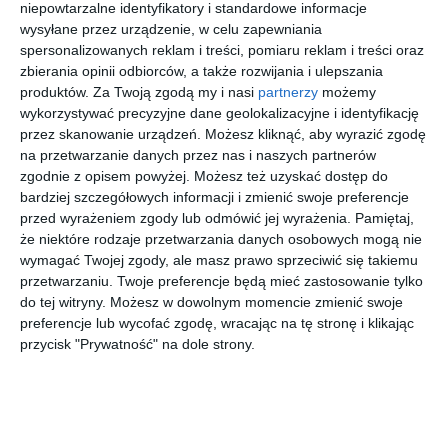
niepowtarzalne identyfikatory i standardowe informacje
wysyłane przez urządzenie, w celu zapewniania
spersonalizowanych reklam i treści, pomiaru reklam i treści oraz
Podobne w tej kategorii
zbierania opinii odbiorców, a także rozwijania i ulepszania
produktów.
Za Twoją zgodą my i nasi
partnerzy
możemy
wykorzystywać precyzyjne dane geolokalizacyjne i identyfikację
przez skanowanie urządzeń. Możesz kliknąć, aby wyrazić zgodę
na przetwarzanie danych przez nas i naszych partnerów
zgodnie z opisem powyżej. Możesz też uzyskać dostęp do
BURBERRY
TORY
DOLCE &
VOGUE
bardziej szczegółowych informacji i zmienić swoje preferencje
0BE4393
BURCH
GABBANA
0VJ2020
przed wyrażeniem zgody lub odmówić jej wyrażenia.
Pamiętaj,
405313
0TY7228U
0DG4532
306473
00
00
00
00
915
745
1.519
265
198113
501/87
,
,
,
,
że niektóre rodzaje przetwarzania danych osobowych mogą nie
wymagać Twojej zgody, ale masz prawo sprzeciwić się takiemu
przejdź do
przejdź do
przejdź do
przejdź do
przetwarzaniu. Twoje preferencje będą mieć zastosowanie tylko
sklepu
sklepu
sklepu
sklepu
do tej witryny. Możesz w dowolnym momencie zmienić swoje
preferencje lub wycofać zgodę, wracając na tę stronę i klikając
przycisk "Prywatność" na dole strony.
EMPORIO
POLAROID
PRADA 0PR
UNOFFICIA
ARMANI
PLD 3018/S
14YS
L