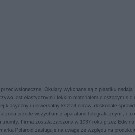
rzeciwsłoneczne. Okulary wykonane są z plastiku nadają
rzywo jest elastycznym i lekkim materiałem cieszącym się
ej klasyczny i uniwersalny kształt opraw, doskonale sprawdz
jarzona przede wszystkim z aparatami fotograficznymi, i to 
 triumfy. Firma została założona w 1937 roku przez Edwina
j, marka Polaroid zasługuje na uwagę ze względu na produkcj