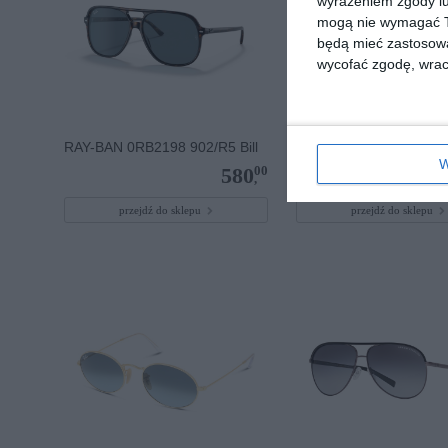
wyrażeniem zgody lu
mogą nie wymagać Tw
będą mieć zastosowa
wycofać zgodę, wraca
RAY-BAN 0RB2198 902/R5 Bill
COACH 0HC8385U 579
W
00
580
,
przejdź do sklepu
przejdź do sklepu