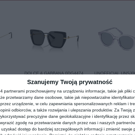
DOLCE & GABBANA 0DG4474
UNOFFICIAL UNSJ0
501/87
VVG0
Szanujemy Twoją prywatność
20
00
55
1.235
,
,
 partnerami przechowujemy na urządzeniu informacje, takie jak pliki c
kże przetwarzamy dane osobowe, takie jak niepowtarzalne identyfikato
przejdź do sklepu
przejdź do skle
przez urządzenie, w celu zapewniania spersonalizowanych reklam i tre
 opinii odbiorców, a także rozwijania i ulepszania produktów.
Za Twoją z
orzystywać precyzyjne dane geolokalizacyjne i identyfikację przez s
 wyrazić zgodę na przetwarzanie danych przez nas i naszych partneró
uzyskać dostęp do bardziej szczegółowych informacji i zmienić swoje 