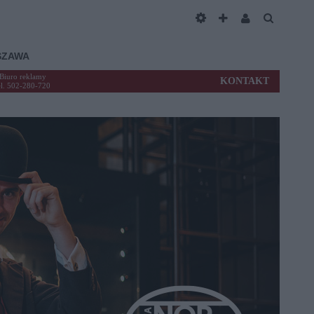
SZAWA
Biuro reklamy
KONTAKT
el. 502-280-720