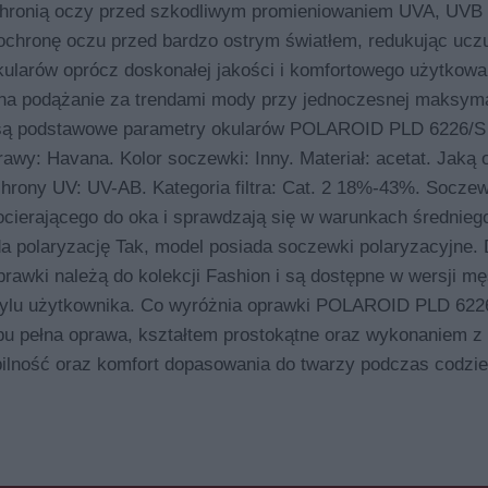
 chronią oczy przed szkodliwym promieniowaniem UVA, UVB
 ochronę oczu przed bardzo ostrym światłem, redukując ucz
kularów oprócz doskonałej jakości i komfortowego użytkowa
m na podążanie za trendami mody przy jednoczesnej maksyma
e są podstawowe parametry okularów POLAROID PLD 6226/S
rawy: Havana. Kolor soczewki: Inny. Materiał: acetat. Jaką
ony UV: UV-AB. Kategoria filtra: Cat. 2 18%-43%. Soczewk
docierającego do oka i sprawdzają się w warunkach średnieg
polaryzację Tak, model posiada soczewki polaryzacyjne. 
ki należą do kolekcji Fashion i są dostępne w wersji męs
stylu użytkownika. Co wyróżnia oprawki POLAROID PLD 6226
ypu pełna oprawa, kształtem prostokątne oraz wykonaniem z 
tabilność oraz komfort dopasowania do twarzy podczas codzi