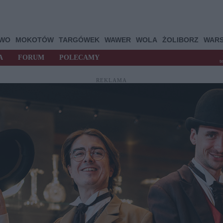
OWO
MOKOTÓW
TARGÓWEK
WAWER
WOLA
ŻOLIBORZ
WAR
A
FORUM
POLECAMY
t
REKLAMA