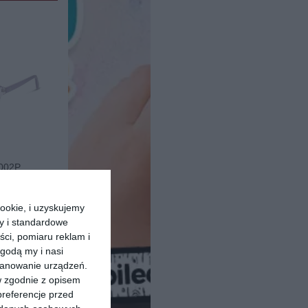
002P
30
48
,
ookie, i uzyskujemy
ry i standardowe
pu
ści, pomiaru reklam i
godą my i nasi
kanowanie urządzeń.
w zgodnie z opisem
preferencje przed