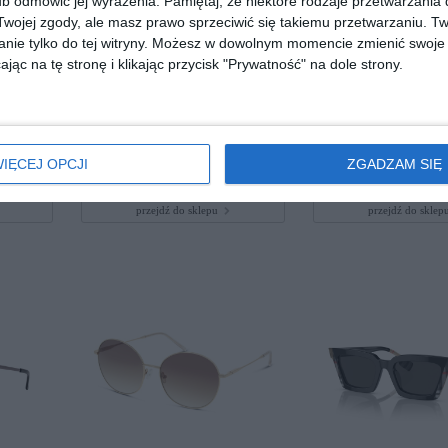
b odmówić jej wyrażenia.
Pamiętaj, że niektóre rodzaje przetwarzani
ojej zgody, ale masz prawo sprzeciwić się takiemu przetwarzaniu. Tw
nie tylko do tej witryny. Możesz w dowolnym momencie zmienić swoje 
jąc na tę stronę i klikając przycisk "Prywatność" na dole strony.
387
PRADA 0PR A06S 17N06B
RAY BAN 0RB3757 9
IĘCEJ OPCJI
ZGADZAM SIĘ
50
50
479
1.172
,
,
przejdź do sklepu
przejdź do skle