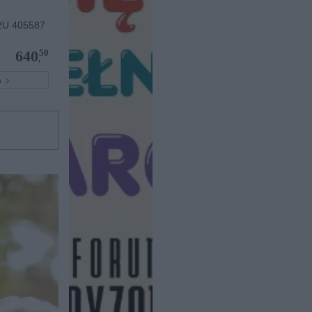
U 405587
50
640
,
pu