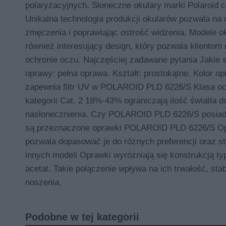
polaryzacyjnych. Słoneczne okulary marki Polaroid
Unikalna technologia produkcji okularów pozwala na
zmęczenia i poprawiając ostrość widzenia. Modele o
również interesujący design, który pozwala kliento
ochronie oczu. Najczęściej zadawane pytania Jaki
oprawy: pełna oprawa. Kształt: prostokątne. Kolor op
zapewnia filtr UV w POLAROID PLD 6226/S Klasa ochr
kategorii Cat. 2 18%-43% ograniczają ilość światła 
nasłonecznienia. Czy POLAROID PLD 6226/S posiada 
są przeznaczone oprawki POLAROID PLD 6226/S Opraw
pozwala dopasować je do różnych preferencji oraz 
innych modeli Oprawki wyróżniają się konstrukcją t
acetat. Takie połączenie wpływa na ich trwałość, s
noszenia.
Podobne w tej kategorii