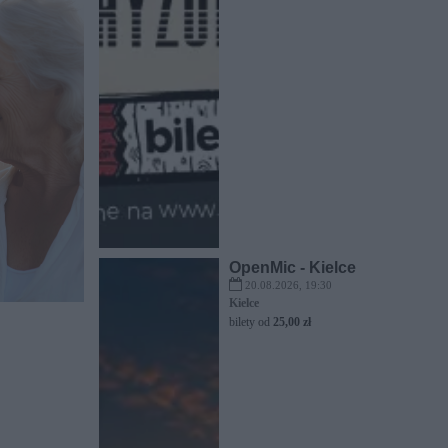
OpenMic - Kielce
20.08.2026, 19:30
Kielce
bilety od
25,00 zł