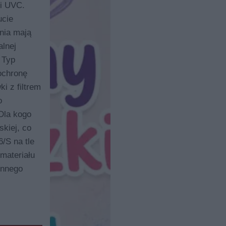
 i UVC.
ucie
nia mają
lnej
 Typ
 ochronę
i z filtrem
o
Dla kogo
kiej, co
/S na tle
materiału
ennego