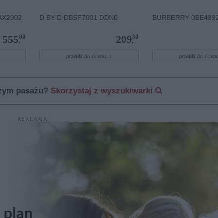
AX2002
D BY D DBSF7001 DDN0
BURBERRY 0BE4392
00
30
555
209
,
,
przejdź do sklepu
przejdź do skle
szym pasażu?
Skorzystaj z wyszukiwarki
REKLAMA