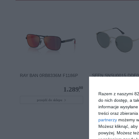
RAY BAN 0RB8336M F1186P
SEEN SNSU0015 DDE0
00
1.289
,
Razem z naszymi 824
do nich dostęp, a ta
przejdź do sklepu
przejdź do sklepu
informacje wysyłane 
treści oraz zbierania
partnerzy
możemy wyk
Możesz kliknąć, aby
powyżej. Możesz też 