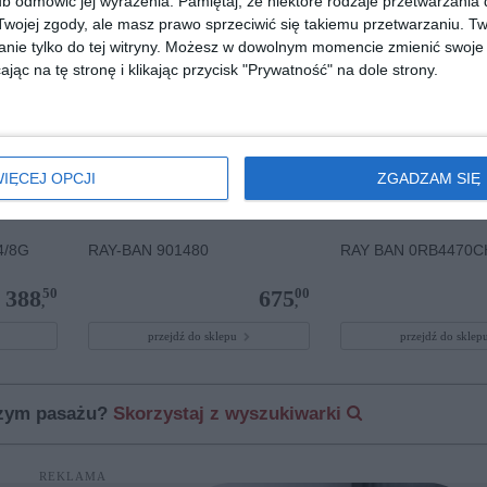
b odmówić jej wyrażenia.
Pamiętaj, że niektóre rodzaje przetwarzani
ojej zgody, ale masz prawo sprzeciwić się takiemu przetwarzaniu. Tw
nie tylko do tej witryny. Możesz w dowolnym momencie zmienić swoje 
jąc na tę stronę i klikając przycisk "Prywatność" na dole strony.
IĘCEJ OPCJI
ZGADZAM SIĘ
4/8G
RAY-BAN 901480
RAY BAN 0RB4470C
50
00
388
675
,
,
przejdź do sklepu
przejdź do skle
szym pasażu?
Skorzystaj z wyszukiwarki
REKLAMA