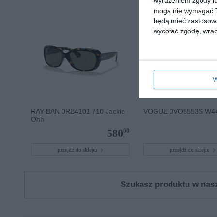
wyrażeniem zgody lu
mogą nie wymagać Tw
będą mieć zastosowa
wycofać zgodę, wraca
W
RAY-BAN 0RB4101 710 Jackie
VOGUE 0VO5553S W4
Ohh
00
580
,
przejdź do sklepu
przejdź do sklepu
Szukasz produktu w na