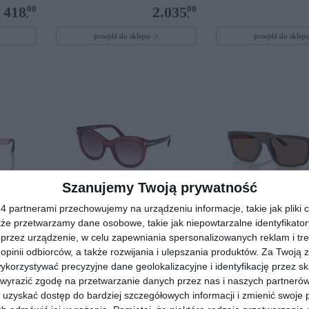
00
00
418
2.035
,
,
przejdź do sklepu
przejdź do skle
Szanujemy Twoją prywatność
 partnerami przechowujemy na urządzeniu informacje, takie jak pliki c
kże przetwarzamy dane osobowe, takie jak niepowtarzalne identyfikato
K4003
TOM FORD FT1189 69T
EMPORIO ARMANI 
624373
przez urządzenie, w celu zapewniania spersonalizowanych reklam i tre
 opinii odbiorców, a także rozwijania i ulepszania produktów.
Za Twoją z
00
00
359
1.605
,
,
orzystywać precyzyjne dane geolokalizacyjne i identyfikację przez s
przejdź do sklepu
przejdź do skle
 wyrazić zgodę na przetwarzanie danych przez nas i naszych partneró
uzyskać dostęp do bardziej szczegółowych informacji i zmienić swoje 