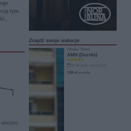
nego
kcją typu
ść,
Znajdź swoje wakacje
Albania / Durres
AMH (Durrës)
27.09.2026 - 04.10.2026
2399 zł
za osobę
 0AX2002