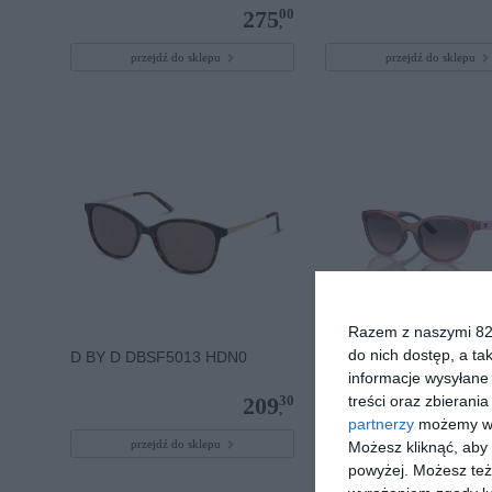
00
275
,
przejdź do sklepu
przejdź do sklepu
Razem z naszymi 824
do nich dostęp, a ta
D BY D DBSF5013 HDN0
EMPORIO ARMANI 0E
537646
informacje wysyłane 
treści oraz zbierania
30
209
,
partnerzy
możemy wyk
przejdź do sklepu
przejdź do sklepu
Możesz kliknąć, aby
powyżej. Możesz też 