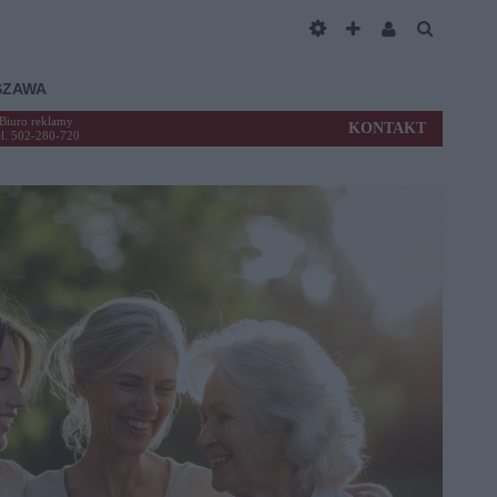
SZAWA
Biuro reklamy
KONTAKT
el. 502-280-720