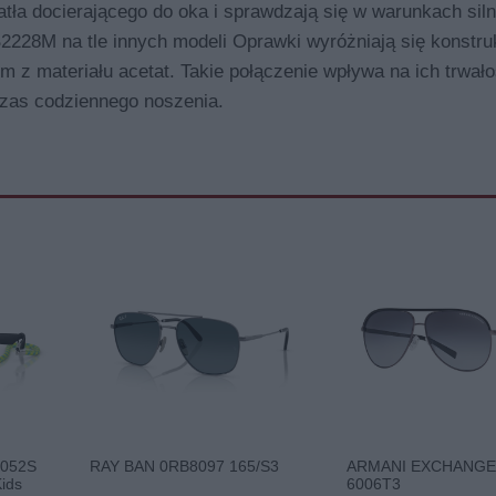
iatła docierającego do oka i sprawdzają się w warunkach sil
228M na tle innych modeli Oprawki wyróżniają się konstru
 z materiału acetat. Takie połączenie wpływa na ich trwało
czas codziennego noszenia.
9052S
RAY BAN 0RB8097 165/S3
ARMANI EXCHANGE
ids
6006T3