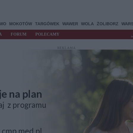
OWO
MOKOTÓW
TARGÓWEK
WAWER
WOLA
ŻOLIBORZ
WAR
A
FORUM
POLECAMY
t
REKLAMA