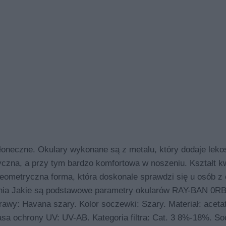
eczne. Okulary wykonane są z metalu, który dodaje leko
tyczna, a przy tym bardzo komfortowa w noszeniu. Kształt k
eometryczna forma, która doskonale sprawdzi się u osób z 
ania Jakie są podstawowe parametry okularów RAY-BAN 0R
rawy: Havana szary. Kolor soczewki: Szary. Materiał: aceta
a ochrony UV: UV-AB. Kategoria filtra: Cat. 3 8%-18%. So