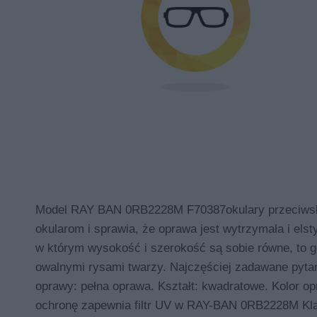
Model RAY BAN 0RB2228M F70387okulary przeciwsłon
okularom i sprawia, że oprawa jest wytrzymała i els
w którym wysokość i szerokość są sobie równe, to g
owalnymi rysami twarzy. Najczęściej zadawane pyt
oprawy: pełna oprawa. Kształt: kwadratowe. Kolor op
ochronę zapewnia filtr UV w RAY-BAN 0RB2228M Klas