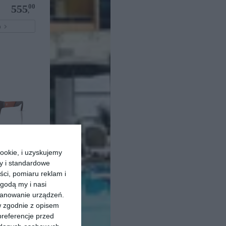
00
555
,
pu
ookie, i uzyskujemy
ry i standardowe
0EA4244U
ści, pomiaru reklam i
godą my i nasi
30
433
,
kanowanie urządzeń.
pu
w zgodnie z opisem
preferencje przed