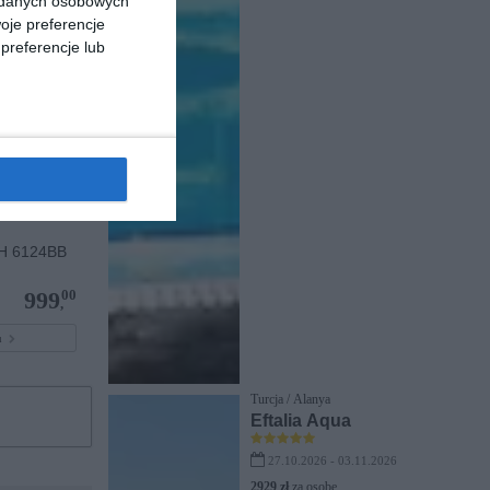
a danych osobowych
oje preferencje
preferencje lub
H 6124BB
00
999
,
pu
Turcja / Alanya
Eftalia Aqua
27.10.2026 - 03.11.2026
2929 zł
za osobę