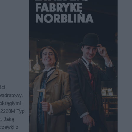
ści
wadratowy,
okrągłymi i
B2228M Typ
t. Jaką
czewki z