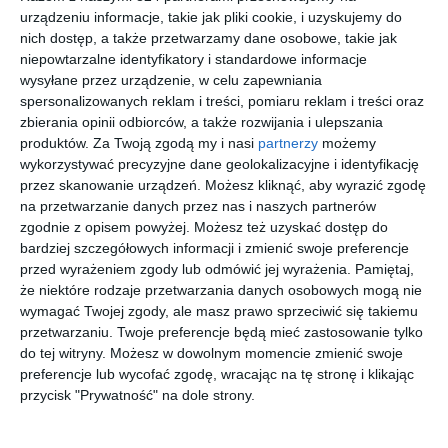
urządzeniu informacje, takie jak pliki cookie, i uzyskujemy do
Podobne w tej kategorii
nich dostęp, a także przetwarzamy dane osobowe, takie jak
niepowtarzalne identyfikatory i standardowe informacje
wysyłane przez urządzenie, w celu zapewniania
spersonalizowanych reklam i treści, pomiaru reklam i treści oraz
zbierania opinii odbiorców, a także rozwijania i ulepszania
produktów.
Za Twoją zgodą my i nasi
partnerzy
możemy
wykorzystywać precyzyjne dane geolokalizacyjne i identyfikację
ARMANI
BURBERRY
POLAROID
PERSOL
EXCHANGE
0BE4497U
PLD
0PO1028S
przez skanowanie urządzeń. Możesz kliknąć, aby wyrazić zgodę
0AX4142SU
300273
4158/G/S/X
113256
na przetwarzanie danych przez nas i naszych partnerów
30
50
00
00
293
934
339
1.239
834873
NOA
,
,
,
,
zgodnie z opisem powyżej. Możesz też uzyskać dostęp do
przejdź do
przejdź do
przejdź do
przejdź do
bardziej szczegółowych informacji i zmienić swoje preferencje
sklepu
sklepu
sklepu
sklepu
przed wyrażeniem zgody lub odmówić jej wyrażenia.
Pamiętaj,
że niektóre rodzaje przetwarzania danych osobowych mogą nie
wymagać Twojej zgody, ale masz prawo sprzeciwić się takiemu
przetwarzaniu. Twoje preferencje będą mieć zastosowanie tylko
do tej witryny. Możesz w dowolnym momencie zmienić swoje
preferencje lub wycofać zgodę, wracając na tę stronę i klikając
przycisk "Prywatność" na dole strony.
UNOFFICIA
SAINT
RAY BAN
EMPORIO
L 0UO5148
LAURENT
0RB3767
ARMANI
002
SL M94 SL
001/4C
0EA4203U
00
00
00
00