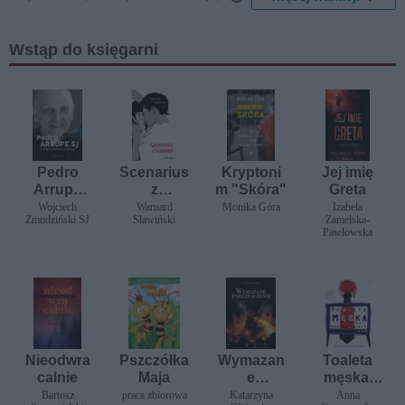
Wstąp do księgarni
Pedro
Scenarius
Kryptoni
Jej imię
Arrupe
z
m "Skóra"
Greta
SJ.
pożądania
Wojciech
Warnard
Monika Góra
Izabela
Żmudziński SJ
Sławiński
Zamelska-
Portret
Pawłowska
człowieka
wolnego
Nieodwra
Pszczółka
Wymazan
Toaleta
calnie
Maja
e
męska,
przeznacz
czyli
Bartosz
praca zbiorowa
Katarzyna
Anna