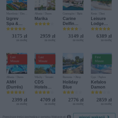
Macedonia / Elen
Albania / Durres
Czarnogóra / Bijela
Kenia / Diani
Kamen
Izgrev
Marika
Carine
Leisure
Spa &
Delfin
Lodge
Aquapark
Bijela (ex.
Beach &
Iberostar
Golf
3175 zł
2959 zł
3149 zł
6389 zł
Bijela
Resort by
za osobę
za osobę
za osobę
za osobę
Delfin)
Diamonds
Last
Last
First
Minute
Minute
Minute
Albania / Durres
Włochy / Terrasini
Rumunia / Olimp
Cypr / Paphos
AMH
CDS
Holiday
Kefalos
(Durrës)
Hotels
Blue
Damon
Terrasini
(ex. Citta
2399 zł
4709 zł
2776 zł
2859 zł
del Mare)
za osobę
za osobę
za osobę
za osobę

więcej wakacji
Powyższe treści pochodzą z serwisu Wakacje.pl.