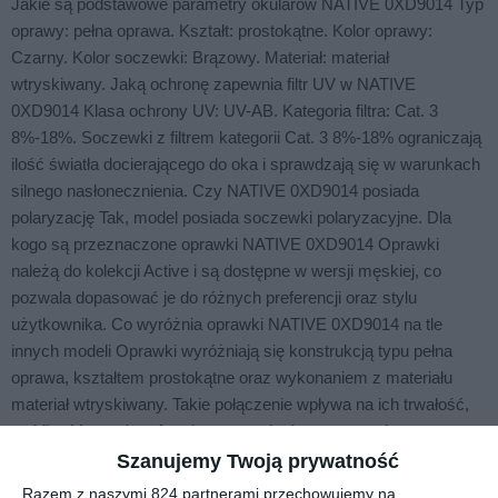
Jakie są podstawowe parametry okularów NATIVE 0XD9014 Typ
oprawy: pełna oprawa. Kształt: prostokątne. Kolor oprawy:
Czarny. Kolor soczewki: Brązowy. Materiał: materiał
wtryskiwany. Jaką ochronę zapewnia filtr UV w NATIVE
0XD9014 Klasa ochrony UV: UV-AB. Kategoria filtra: Cat. 3
8%-18%. Soczewki z filtrem kategorii Cat. 3 8%-18% ograniczają
ilość światła docierającego do oka i sprawdzają się w warunkach
silnego nasłonecznienia. Czy NATIVE 0XD9014 posiada
polaryzację Tak, model posiada soczewki polaryzacyjne. Dla
kogo są przeznaczone oprawki NATIVE 0XD9014 Oprawki
należą do kolekcji Active i są dostępne w wersji męskiej, co
pozwala dopasować je do różnych preferencji oraz stylu
użytkownika. Co wyróżnia oprawki NATIVE 0XD9014 na tle
innych modeli Oprawki wyróżniają się konstrukcją typu pełna
oprawa, kształtem prostokątne oraz wykonaniem z materiału
materiał wtryskiwany. Takie połączenie wpływa na ich trwałość,
stabilność oraz komfort dopasowania do twarzy podczas
codziennego noszenia.
Szanujemy Twoją prywatność
Razem z naszymi 824 partnerami przechowujemy na