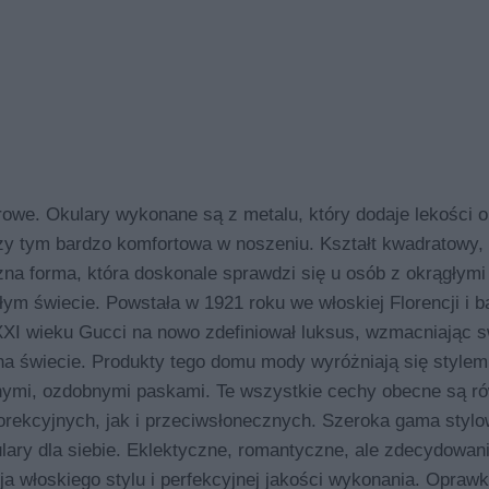
e. Okulary wykonane są z metalu, który dodaje lekości o
przy tym bardzo komfortowa w noszeniu. Kształt kwadratowy,
na forma, która doskonale sprawdzi się u osób z okrągłymi
ym świecie. Powstała w 1921 roku we włoskiej Florencji i b
XXI wieku Gucci na nowo zdefiniował luksus, wzmacniając s
na świecie. Produkty tego domu mody wyróżniają się style
znymi, ozdobnymi paskami. Te wszystkie cechy obecne są r
orekcyjnych, jak i przeciwsłonecznych. Szeroka gama styl
lary dla siebie. Eklektyczne, romantyczne, ale zdecydowan
a włoskiego stylu i perfekcyjnej jakości wykonania. Oprawk