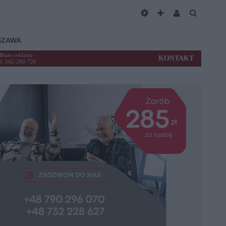
SZAWA
Biuro reklamy
KONTAKT
el. 502-280-720