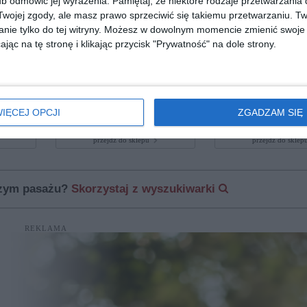
b odmówić jej wyrażenia.
Pamiętaj, że niektóre rodzaje przetwarzani
ojej zgody, ale masz prawo sprzeciwić się takiemu przetwarzaniu. Tw
nie tylko do tej witryny. Możesz w dowolnym momencie zmienić swoje 
jąc na tę stronę i klikając przycisk "Prywatność" na dole strony.
00
PRADA 0PR 16ZV VAU1O1
ARMANI EXCHANGE
8078
IĘCEJ OPCJI
ZGADZAM SIĘ
40
00
179
999
,
,
przejdź do sklepu
przejdź do skle
szym pasażu?
Skorzystaj z wyszukiwarki
REKLAMA