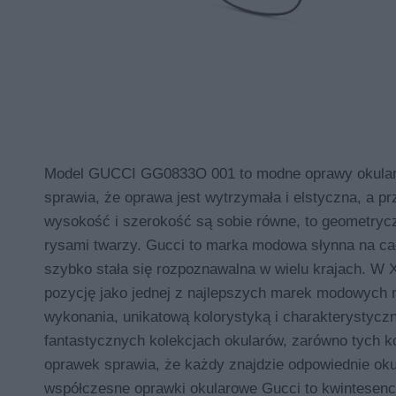
Model GUCCI GG0833O 001 to modne oprawy okularow
sprawia, że oprawa jest wytrzymała i elstyczna, a 
wysokość i szerokość są sobie równe, to geometrycz
rysami twarzy. Gucci to marka modowa słynna na cał
szybko stała się rozpoznawalna w wielu krajach. W 
pozycję jako jednej z najlepszych marek modowych 
wykonania, unikatową kolorystyką i charakterystyc
fantastycznych kolekcjach okularów, zarówno tych k
oprawek sprawia, że każdy znajdzie odpowiednie oku
współczesne oprawki okularowe Gucci to kwintesencj