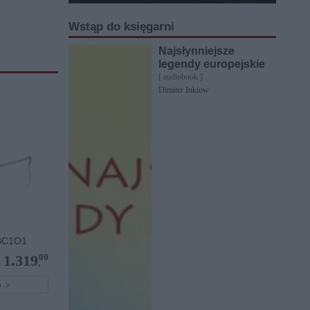
Wstąp do księgarni
Najsłynniejsze
legendy europejskie
[ audiobook ]
Dimiter Inkiow
BC1O1
00
1.319
,
pu