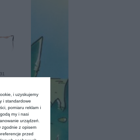
31
20
559
,
pu
ookie, i uzyskujemy
ry i standardowe
ści, pomiaru reklam i
godą my i nasi
kanowanie urządzeń.
w zgodnie z opisem
preferencje przed