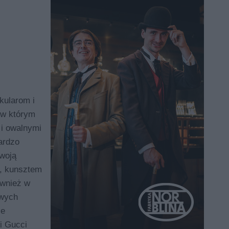
kularom i
 w którym
 i owalnymi
ardzo
woją
m, kunsztem
ównież w
owych
ie
i Gucci