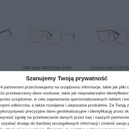
RAY BAN 0RX3758V 2993
COACH 0HC5175 93
20
00
79
468
Szanujemy Twoją prywatność
,
,
przejdź do sklepu
przejdź do skle
 partnerami przechowujemy na urządzeniu informacje, takie jak pliki c
kże przetwarzamy dane osobowe, takie jak niepowtarzalne identyfikato
przez urządzenie, w celu zapewniania spersonalizowanych reklam i tre
 opinii odbiorców, a także rozwijania i ulepszania produktów.
Za Twoją z
orzystywać precyzyjne dane geolokalizacyjne i identyfikację przez s
 wyrazić zgodę na przetwarzanie danych przez nas i naszych partneró
uzyskać dostęp do bardziej szczegółowych informacji i zmienić swoje 