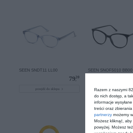
SEEN SNDT11 LL00
SEEN SNOF5010 BB00
20
79
,
przejdź do sklepu
przejdź do sklepu
Razem z naszymi 824
do nich dostęp, a ta
informacje wysyłane 
treści oraz zbierania
partnerzy
możemy wyk
Możesz kliknąć, aby
powyżej. Możesz też 