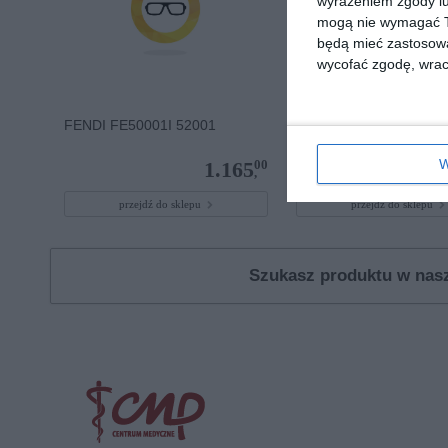
wyrażeniem zgody lu
mogą nie wymagać Tw
będą mieć zastosowa
wycofać zgodę, wraca
FENDI FE50001I 52001
D BY D DBOM0028 CC
W
00
1.165
,
przejdź do sklepu
przejdź do sklepu
Szukasz produktu w na