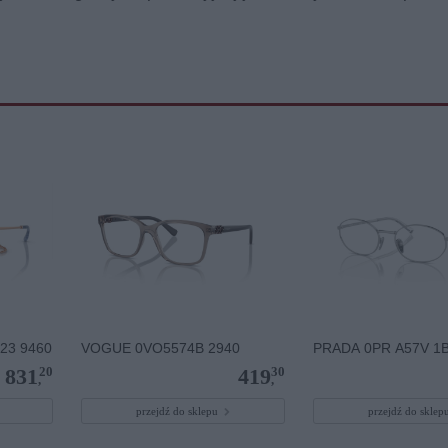
23 9460
VOGUE 0VO5574B 2940
PRADA 0PR A57V 1
20
30
831
419
,
,
przejdź do sklepu
przejdź do skle