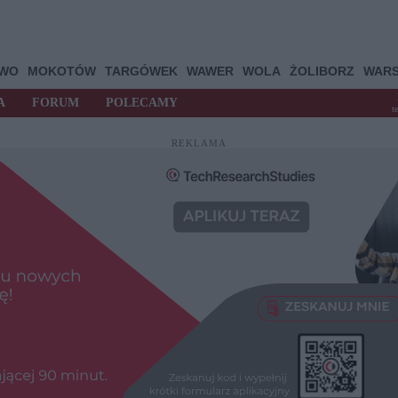
OWO
MOKOTÓW
TARGÓWEK
WAWER
WOLA
ŻOLIBORZ
WAR
A
FORUM
POLECAMY
t
REKLAMA