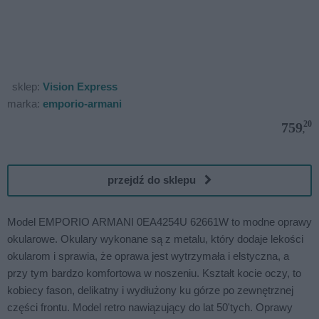
sklep:
Vision Express
marka:
emporio-armani
20
759
,
przejdź do sklepu
Model EMPORIO ARMANI 0EA4254U 62661W to modne oprawy
okularowe. Okulary wykonane są z metalu, który dodaje lekości
okularom i sprawia, że oprawa jest wytrzymała i elstyczna, a
przy tym bardzo komfortowa w noszeniu. Kształt kocie oczy, to
kobiecy fason, delikatny i wydłużony ku górze po zewnętrznej
części frontu. Model retro nawiązujący do lat 50'tych. Oprawy