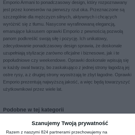
Emporio Armani to ponadczasowy design, który rozpoznawany
jest przez koneserów na pierwszy rzut oka. Przeznaczone są
szczególnie dla mężczyzn silnych, aktywnych i chcących
wyróżnić się z tłumu. Nasycone wyrafinowaną elegancją,
emanujące luksusem oprawki Emporio z pewnością pozwolą
panom podkreślić swoją siłę i pozycję. Ich unikatowy,
zdecydowanie ponadczasowy design sprawia, że doskonale
uzupełniają stylizacje zarówno oficjalne i biznesowe, jak i te
popołudniowe czy weekendowe. Oprawki doskonale wpisują się
w każdy owal twarzy, bo zaskakująco z jednej strony łagodzą jej
ostre rysy, a z drugiej strony wyostrzają te zbyt łagodne. Oprawki
Emporio prezentują najwyższą jakość, a więc będą towarzyszyć
użytkownikowi przez wiele lat.
Podobne w tej kategorii
Szanujemy Twoją prywatność
Razem z naszymi 824 partnerami przechowujemy na