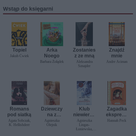
Wstąp do księgarni
Topiel
Arka
Zostanies
Znajdź
Noego
z ze mną
mnie
Jakub Ćwiek
Barbara Żołądek
Aleksandra
Andre Aciman
Sznajder
Romans
Dziewczy
Klub
Zagadka
pod siatką
na z
niewierny
ekspresu
porcelany
ch
polarnego
Agata Sobczak,
Agnieszka
Agnieszka
Hannah Peck
K. Hellishdeer
Olejnik
Lingas-
. Róża na
Łoniewska,
tropie
Daniel