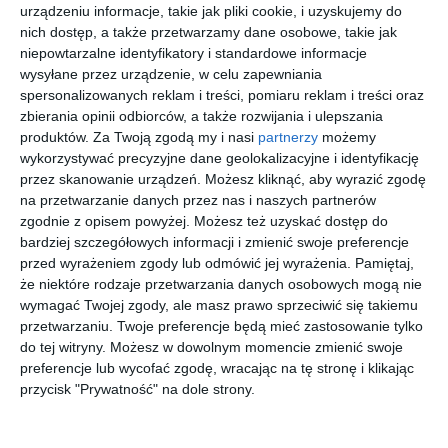
urządzeniu informacje, takie jak pliki cookie, i uzyskujemy do
nich dostęp, a także przetwarzamy dane osobowe, takie jak
VERSACE
GUCCI
EMPORIO
RAY-BAN
niepowtarzalne identyfikatory i standardowe informacje
0VE3357
GG1273O
ARMANI
0RX2242V
wysyłane przez urządzenie, w celu zapewniania
5464
003
0EA3239
8292 ICON
00
00
20
00
999
1.749
511
756
spersonalizowanych reklam i treści, pomiaru reklam i treści oraz
6092
,
,
,
,
zbierania opinii odbiorców, a także rozwijania i ulepszania
przejdź do
przejdź do
przejdź do
przejdź do
produktów.
Za Twoją zgodą my i nasi
partnerzy
możemy
sklepu
sklepu
sklepu
sklepu
wykorzystywać precyzyjne dane geolokalizacyjne i identyfikację
przez skanowanie urządzeń. Możesz kliknąć, aby wyrazić zgodę
na przetwarzanie danych przez nas i naszych partnerów
zgodnie z opisem powyżej. Możesz też uzyskać dostęp do
bardziej szczegółowych informacji i zmienić swoje preferencje
przed wyrażeniem zgody lub odmówić jej wyrażenia.
Pamiętaj,
że niektóre rodzaje przetwarzania danych osobowych mogą nie
UNOFFICIA
D BY D
COACH
SEEN
L 0UO2216
0DB1159
0HC5198TD
SNOT0004
wymagać Twojej zgody, ale masz prawo sprzeciwić się takiemu
003
002
9005
HH00
przetwarzaniu. Twoje preferencje będą mieć zastosowanie tylko
30
40
20
20
279
179
631
79
,
,
,
,
do tej witryny. Możesz w dowolnym momencie zmienić swoje
preferencje lub wycofać zgodę, wracając na tę stronę i klikając
przejdź do
przejdź do
przejdź do
przejdź do
sklepu
sklepu
sklepu
sklepu
przycisk "Prywatność" na dole strony.