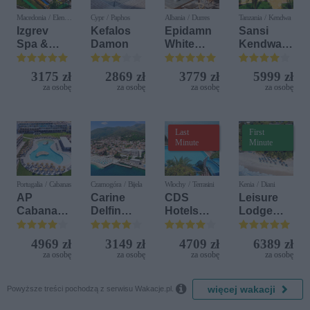
Macedonia / Elen
Cypr / Paphos
Albania / Durres
Tanzania / Kendwa
Kamen
Izgrev
Kefalos
Epidamn
Sansi
Spa &
Damon
White
Kendwa
Aquapark
Sensation
Beach
Resort
3175 zł
2869 zł
3779 zł
5999 zł
za osobę
za osobę
za osobę
za osobę
Last
First
Minute
Minute
Portugalia / Cabanas
Czarnogóra / Bijela
Włochy / Terrasini
Kenia / Diani
AP
Carine
CDS
Leisure
Cabanas
Delfin
Hotels
Lodge
Beach &
Bijela (ex.
Terrasini
Beach &
Nature
Iberostar
(ex. Citta
Golf
4969 zł
3149 zł
4709 zł
6389 zł
Bijela
del Mare)
Resort by
za osobę
za osobę
za osobę
za osobę
Delfin)
Diamonds

więcej wakacji
Powyższe treści pochodzą z serwisu Wakacje.pl.