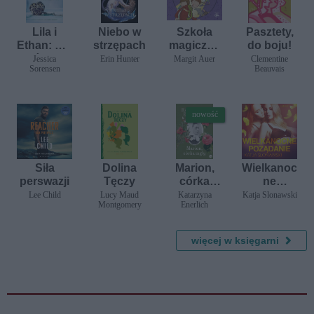
Lila i
Niebo w
Szkoła
Pasztety,
Ethan: Nie
strzępach
magiczny
do boju!
kuś mnie
ch
Jessica
Erin Hunter
Margit Auer
Clementine
Sorensen
Beauvais
zwierząt.
W
ciemności
ach
nowość
Siła
Dolina
Marion,
Wielkanoc
perswazji
Tęczy
córka
ne
mgły
pożądanie
Lee Child
Lucy Maud
Katarzyna
Katja Slonawski
Montgomery
Enerlich
-
opowiada
nie
więcej w księgarni
erotyczne