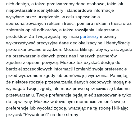
nich dostęp, a także przetwarzamy dane osobowe, takie jak
niepowtarzalne identyfikatory i standardowe informacje
VERSACE
UNOFFICIA
RAY-BAN
ARMANI
wysyłane przez urządzenie, w celu zapewniania
0VE3347
L 0UO3065
0RX6489
EXCHANGE
spersonalizowanych reklam i treści, pomiaru reklam i treści oraz
5435
001
2503 ICON
0AX1052
20
00
00
00
991
399
564
459
6000
,
,
,
,
zbierania opinii odbiorców, a także rozwijania i ulepszania
produktów.
Za Twoją zgodą my i nasi
partnerzy
możemy
przejdź do
przejdź do
przejdź do
przejdź do
wykorzystywać precyzyjne dane geolokalizacyjne i identyfikację
sklepu
sklepu
sklepu
sklepu
przez skanowanie urządzeń. Możesz kliknąć, aby wyrazić zgodę
na przetwarzanie danych przez nas i naszych partnerów
zgodnie z opisem powyżej. Możesz też uzyskać dostęp do
bardziej szczegółowych informacji i zmienić swoje preferencje
przed wyrażeniem zgody lub odmówić jej wyrażenia.
Pamiętaj,
że niektóre rodzaje przetwarzania danych osobowych mogą nie
RAY-BAN
UNOFFICIA
OAKLEY
UNOFFICIA
wymagać Twojej zgody, ale masz prawo sprzeciwić się takiemu
0RX8724
L
0OX8163
L
przetwarzaniu. Twoje preferencje będą mieć zastosowanie tylko
1217 PERF
UNOF0035
816301
UNOM0103
00
00
20
00
889
399
487
399
do tej witryny. Możesz w dowolnym momencie zmienić swoje
HC00
GG00
,
,
,
,
preferencje lub wycofać zgodę, wracając na tę stronę i klikając
przejdź do
przejdź do
przejdź do
przejdź do
przycisk "Prywatność" na dole strony.
sklepu
sklepu
sklepu
sklepu