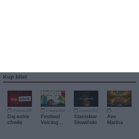
Kup bilet
11 sierpnia 2026
12 sierpnia 2026
4 września 2026
12 września 2026
Daj sobie
Festiwal
Stanisław
Ave
chwilę
Voicinger
Słowiński
Marina
s 2026