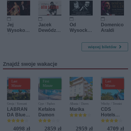
13 września 2026
16 września 2026
23 września 2026
30 października 2026
Jej
Jacek
Od
Domenico
Wysokoś
Dewódzki
Wysockie
Araldi
ć
(ex Dżem)
go do
Operetka
i zespół
Kaczmars
Dżem
kiego
więcej biletów
Session
Znajdź swoje wakacje
Last
First
Last
Minute
Minute
Minute
Grecja / Kremasti
Cypr / Paphos
Albania / Durres
Włochy / Terrasini
LABRAN
Kefalos
Marika
CDS
DA Blue
Damon
Hotels
Bay
Terrasini
Resort
(ex. Citta
4098 zł
2859 zł
2959 zł
4709 zł