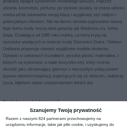
produkty będące synonimem modowego luksusu. Poprzez
ubrania, kosmetyki, perfumy, po stylowe okulary, ta znana włoska
marka od lat udowadnia swoją klasę i wyjątkowy styl stałym i
potencjalnym klientom. Nie na darmo ubrania sygnowane nazwą
tego domu mody noszą takie gwiazdy jak Madonna czy Johny
Depp. Działająca od 1985 roku marka, za którą kryją się
nazwiska wiodących w świecie mody Domenico Dolce i Stefano
Gabbana proponuje również wyjątkowe modele okularów.
Oprawki w ciekawych kształtach, wysoka jakość materiałów, z
których są wykonane, a nade wszystko styl, który można
określić jako olśniewający glamour z niezwykłym połączeniem
typowo włoskich inspiracji, kojarzących się ze słońcem, radością
życia, błękitem nieba i wspomnieniem letnich dni.
Podobne w tej kategorii
Szanujemy Twoją prywatność
Razem z naszymi 824 partnerami przechowujemy na
urządzeniu informacje, takie jak pliki cookie, i uzyskujemy do