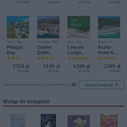
del Mare)
za osobę
za osobę
za osobę
za osobę
First
Minute
Grecja / Agia
Czarnogóra / Bijela
Kenia / Diani
Bułgaria / Św.
Pelagia
Konstantyn i Elena
Pelagia
Carine
Leisure
Azalia
Bay
Delfin
Lodge
Hotel &
Bijela (ex.
Beach &
Spa
Iberostar
Golf
2350 zł
3149 zł
6389 zł
2509 zł
Bijela
Resort by
za osobę
za osobę
za osobę
za osobę
Delfin)
Diamonds

więcej wakacji
Powyższe treści pochodzą z serwisu Wakacje.pl.
Wstąp do księgarni