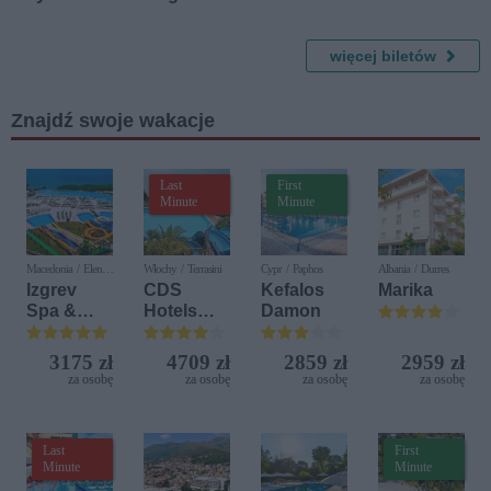
spektakl
Piotr -
Diva
Orkiestra
komediow
Real
y
Magic
więcej biletów
Znajdź swoje wakacje
Last
First
Minute
Minute
Macedonia / Elen
Włochy / Terrasini
Cypr / Paphos
Albania / Durres
Kamen
Izgrev
CDS
Kefalos
Marika
Spa &
Hotels
Damon
Aquapark
Terrasini
(ex. Citta
3175 zł
4709 zł
2859 zł
2959 zł
del Mare)
za osobę
za osobę
za osobę
za osobę
Last
First
Minute
Minute