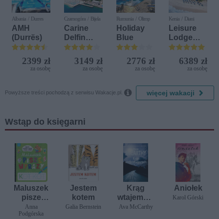
Albania / Durres
Czarnogóra / Bijela
Rumunia / Olimp
Kenia / Diani
AMH
Carine
Holiday
Leisure
(Durrës)
Delfin
Blue
Lodge
Bijela (ex.
Beach &
Iberostar
Golf
2399 zł
3149 zł
2776 zł
6389 zł
Bijela
Resort by
za osobę
za osobę
za osobę
za osobę
Delfin)
Diamonds

więcej wakacji
Powyższe treści pochodzą z serwisu Wakacje.pl.
Wstąp do księgarni
Maluszek
Jestem
Krąg
Aniołek
pisze
kotem
wtajemnic
Karol Górski
wyrazy.
zonych
Anna
Galia Bernstein
Ava McCarthy
Podgórska
Odgadnij