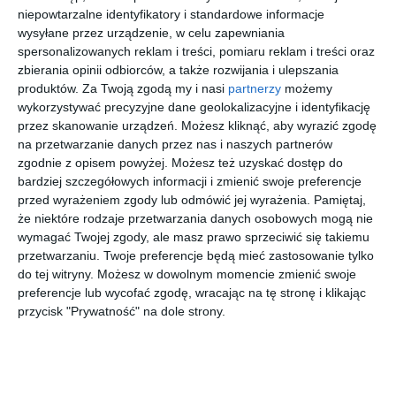
przejdź do
przejdź do
przejdź do
przejdź do
niepowtarzalne identyfikatory i standardowe informacje
sklepu
sklepu
sklepu
sklepu
wysyłane przez urządzenie, w celu zapewniania
spersonalizowanych reklam i treści, pomiaru reklam i treści oraz
zbierania opinii odbiorców, a także rozwijania i ulepszania
produktów.
Za Twoją zgodą my i nasi
partnerzy
możemy
wykorzystywać precyzyjne dane geolokalizacyjne i identyfikację
przez skanowanie urządzeń. Możesz kliknąć, aby wyrazić zgodę
na przetwarzanie danych przez nas i naszych partnerów
UNOFFICIA
VERSACE
SEEN
SFEROFLE
L
0VE3362U
0NE1057
X 0SF1548
zgodnie z opisem powyżej. Możesz też uzyskać dostęp do
UNOF0035
GB1
003
C518
00
00
20
00
bardziej szczegółowych informacji i zmienić swoje preferencje
399
999
159
332
HC00
,
,
,
,
przed wyrażeniem zgody lub odmówić jej wyrażenia.
Pamiętaj,
przejdź do
przejdź do
przejdź do
przejdź do
że niektóre rodzaje przetwarzania danych osobowych mogą nie
sklepu
sklepu
sklepu
sklepu
wymagać Twojej zgody, ale masz prawo sprzeciwić się takiemu
przetwarzaniu. Twoje preferencje będą mieć zastosowanie tylko
do tej witryny. Możesz w dowolnym momencie zmienić swoje
preferencje lub wycofać zgodę, wracając na tę stronę i klikając
przycisk "Prywatność" na dole strony.
SEEN
UNOFFICIA
VOGUE
BROOKS
SNOM5004
L
0VY2021
BROTHERS
GG00
UNOT0161
W44
0BB2072U
20
00
20
50
159
199
239
416