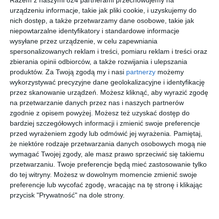
urządzeniu informacje, takie jak pliki cookie, i uzyskujemy do
SEEN
UNOFFICIA
SEEN
UNOFFICIA
0NJ1013
L
SNIF09 PP
L 0UO3047
nich dostęp, a także przetwarzamy dane osobowe, takie jak
002
UNOM0065
001
niepowtarzalne identyfikatory i standardowe informacje
20
00
20
30
79
399
79
279
BB00
,
,
,
,
wysyłane przez urządzenie, w celu zapewniania
przejdź do
przejdź do
przejdź do
przejdź do
spersonalizowanych reklam i treści, pomiaru reklam i treści oraz
sklepu
sklepu
sklepu
sklepu
zbierania opinii odbiorców, a także rozwijania i ulepszania
produktów.
Za Twoją zgodą my i nasi
partnerzy
możemy
wykorzystywać precyzyjne dane geolokalizacyjne i identyfikację
przez skanowanie urządzeń. Możesz kliknąć, aby wyrazić zgodę
na przetwarzanie danych przez nas i naszych partnerów
zgodnie z opisem powyżej. Możesz też uzyskać dostęp do
bardziej szczegółowych informacji i zmienić swoje preferencje
EMPORIO
SFEROFLE
RAY-BAN
ARMANI
przed wyrażeniem zgody lub odmówić jej wyrażenia.
Pamiętaj,
ARMANI
X 0SF1151
0RX5154
EXCHANGE
0EA1167
C213
2000 ICON
0AX3132
że niektóre rodzaje przetwarzania danych osobowych mogą nie
00
20
20
20
699
391
583
351
3383
8178
,
,
,
,
wymagać Twojej zgody, ale masz prawo sprzeciwić się takiemu
przetwarzaniu. Twoje preferencje będą mieć zastosowanie tylko
przejdź do
przejdź do
przejdź do
przejdź do
sklepu
sklepu
sklepu
sklepu
do tej witryny. Możesz w dowolnym momencie zmienić swoje
preferencje lub wycofać zgodę, wracając na tę stronę i klikając
przycisk "Prywatność" na dole strony.