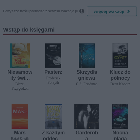

więcej wakacji
Powyższe treści pochodzą z serwisu Wakacje.pl.
Wstąp do księgarni
Niesamow
Pasterz
Skrzydła
Klucz do
ity świat
gniewu
północy
Frederick
Forsyth
Tosi i
Błażej
C.S. Friedman
Dean Koontz
Przygodzki
Franka
Mars
Z każdym
Garderob
Nocna
oddeche
a
plaga
Rafał Kosik