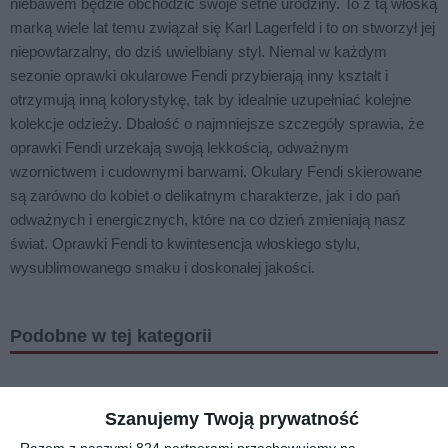
niebawem będzie obchodzić swoje setne urodziny. To z tą włoską
marką wiele lat temu związał się Karl Lagerfeld i to on stworzył jej
niepowtarzalny, do dziś uwielbiany styl. Niemal w każdym
sezonie oprawki okularowe Fendi przybierają inny kształt i
otrzymują inną kolorystykę, tak by idealnie uzupełniać kolejne
kolekcje odzieży. Dbałość o najmniejsze szczegóły sprawia, że
oprawki Fendi urzekają swoją lekkością, odważnym
wzornictwem i cudownymi barwami. Okulary Fendi skierowane
są zarówno do kobiet o delikatnym charakterze, jak i do pań
odważnych i energicznych, które na co dzień zmieniają nasz
świat. Oprawki Fendi to kwintesencja włoskiego stylu,
wysublimowanego smaku i doskonałej jakości.
Podobne w tej kategorii
Szanujemy Twoją prywatność
Razem z naszymi 824 partnerami przechowujemy na