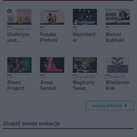
14 sierpnia 2026
13 września 2026
1 października 2026
4 października 2026
Undergro
Natalia
Manchest
Marcel
und
Podwin
er
Baliński
Burlesque
5 grudnia 2026
8 lutego 2027
10 października 2026
21 października 2026
Blues
Anna
Magiczny
Wishbone
Project
Seniuk
Świat
Ash
Opery -
TANIEC
więcej biletów
Znajdź swoje wakacje