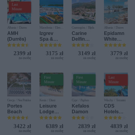
Last
Minute
Albania / Durres
Macedonia / Elen
Czarnogóra / Bijela
Albania / Durres
Kamen
AMH
Izgrev
Carine
Epidamn
(Durrës)
Spa &
Delfin
White
Aquapark
Bijela (ex.
Sensation
Iberostar
2399 zł
3175 zł
3149 zł
3779 zł
Bijela
za osobę
za osobę
za osobę
za osobę
Delfin)
First
First
Last
Minute
Minute
Minute
Grecja / Nea Potidea
Kenia / Diani
Cypr / Paphos
Włochy / Terrasini
Portes
Leisure
Kefalos
CDS
Beach
Lodge
Damon
Hotels
Beach &
Terrasini
Golf
(ex. Citta
3422 zł
6389 zł
2839 zł
4839 zł
Resort by
del Mare)
za osobę
za osobę
za osobę
za osobę
Diamonds