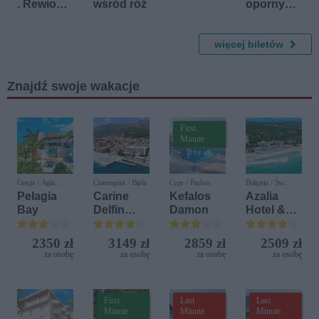
. Rewiowy
wśród róż
opornych
One
- Teatr
Woman
TeTaTeT
Show
więcej biletów
Znajdź swoje wakacje
First
Minute
Grecja / Agia
Czarnogóra / Bijela
Cypr / Paphos
Bułgaria / Św.
Pelagia
Konstantyn i Elena
Pelagia
Carine
Kefalos
Azalia
Bay
Delfin
Damon
Hotel &
Bijela (ex.
Spa
Iberostar
2350 zł
3149 zł
2859 zł
2509 zł
Bijela
za osobę
za osobę
za osobę
za osobę
Delfin)
First
Last
Last
Minute
Minute
Minute