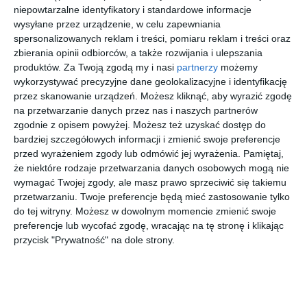
przejdź do
przejdź do
przejdź do
przejdź do
niepowtarzalne identyfikatory i standardowe informacje
sklepu
sklepu
sklepu
sklepu
wysyłane przez urządzenie, w celu zapewniania
spersonalizowanych reklam i treści, pomiaru reklam i treści oraz
zbierania opinii odbiorców, a także rozwijania i ulepszania
produktów.
Za Twoją zgodą my i nasi
partnerzy
możemy
wykorzystywać precyzyjne dane geolokalizacyjne i identyfikację
przez skanowanie urządzeń. Możesz kliknąć, aby wyrazić zgodę
na przetwarzanie danych przez nas i naszych partnerów
PRADA
POLO
D BY D
RAY-BAN
LINEA
RALPH
DBOF0039
0RX5433
zgodnie z opisem powyżej. Możesz też uzyskać dostęp do
ROSSA 0PS
LAUREN
BB00
8364 CORE
bardziej szczegółowych informacji i zmienić swoje preferencje
00
20
40
00
1.015
639
179
625
07RV
0PH2283U
,
,
,
,
przed wyrażeniem zgody lub odmówić jej wyrażenia.
Pamiętaj,
1BO1O1
6213
przejdź do
przejdź do
przejdź do
przejdź do
że niektóre rodzaje przetwarzania danych osobowych mogą nie
sklepu
sklepu
sklepu
sklepu
wymagać Twojej zgody, ale masz prawo sprzeciwić się takiemu
przetwarzaniu. Twoje preferencje będą mieć zastosowanie tylko
do tej witryny. Możesz w dowolnym momencie zmienić swoje
preferencje lub wycofać zgodę, wracając na tę stronę i klikając
przycisk "Prywatność" na dole strony.
RALPH
RAY BAN
EMPORIO
POLO
0RA7154U
0RY1631
ARMANI
RALPH
6144
3928
0EA3253
LAUREN
20
20
30
30
351
255
391
489