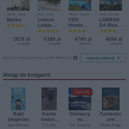
Albania / Durres
Kenia / Diani
Włochy / Terrasini
Grecja / Kremasti
Marika
Leisure
CDS
LABRAN
Lodge
Hotels
DA Blue
Beach &
Terrasini
Bay
Golf
(ex. Citta
Resort
2959 zł
6389 zł
4709 zł
4098 zł
Resort by
del Mare)
za osobę
za osobę
za osobę
za osobę
Diamonds

więcej wakacji
Powyższe treści pochodzą z serwisu Wakacje.pl.
Wstąp do księgarni
zapowiedź
Bajki
Każda
Dziewczy
Fantastyc
blogerów
historia
na
zne
miłosna
szabrowni
zwierzęta.
praca zbiorowa
D.T. Max
S.K. Tremayne
Michael Kogge