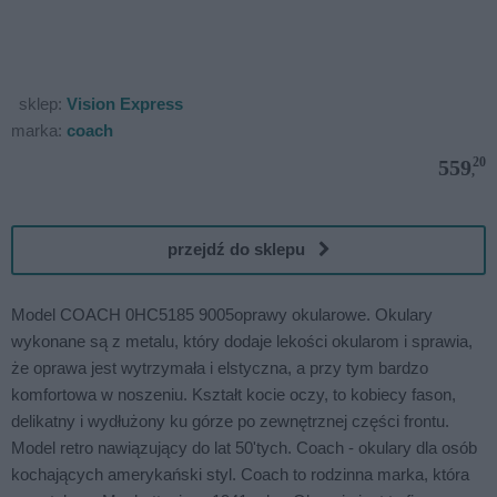
sklep:
Vision Express
marka:
coach
20
559
,
przejdź do sklepu
Model COACH 0HC5185 9005oprawy okularowe. Okulary
wykonane są z metalu, który dodaje lekości okularom i sprawia,
że oprawa jest wytrzymała i elstyczna, a przy tym bardzo
komfortowa w noszeniu. Kształt kocie oczy, to kobiecy fason,
delikatny i wydłużony ku górze po zewnętrznej części frontu.
Model retro nawiązujący do lat 50'tych. Coach - okulary dla osób
kochających amerykański styl. Coach to rodzinna marka, która