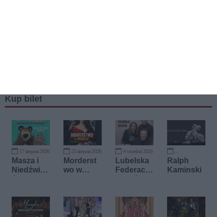
Kup bilet
17 sierpnia 2026
23 sierpnia 2026
4 września 2026
24 września 2026
Masza i
Morderst
Lubelska
Ralph
Niedźwied
wo w
Federacja
Kaminski
ź -
hotelu
Bardów
Historia
Detektywi
styczna