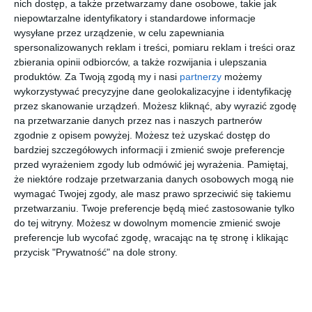
nich dostęp, a także przetwarzamy dane osobowe, takie jak
niepowtarzalne identyfikatory i standardowe informacje
przejdź do
przejdź do
przejdź do
przejdź do
sklepu
sklepu
sklepu
sklepu
wysyłane przez urządzenie, w celu zapewniania
spersonalizowanych reklam i treści, pomiaru reklam i treści oraz
zbierania opinii odbiorców, a także rozwijania i ulepszania
produktów.
Za Twoją zgodą my i nasi
partnerzy
możemy
wykorzystywać precyzyjne dane geolokalizacyjne i identyfikację
przez skanowanie urządzeń. Możesz kliknąć, aby wyrazić zgodę
na przetwarzanie danych przez nas i naszych partnerów
D BY D
UNOFFICIA
UNOFFICIA
SAINT
zgodnie z opisem powyżej. Możesz też uzyskać dostęp do
DBOM0030
L
L
LAURENT
bardziej szczegółowych informacji i zmienić swoje preferencje
BN00
UNOT0183
UNOF0307
SL M146
40
30
30
20
179
209
279
1.183
EL00
LB00
OPT-001
przed wyrażeniem zgody lub odmówić jej wyrażenia.
Pamiętaj,
,
,
,
,
001
że niektóre rodzaje przetwarzania danych osobowych mogą nie
przejdź do
przejdź do
przejdź do
przejdź do
wymagać Twojej zgody, ale masz prawo sprzeciwić się takiemu
sklepu
sklepu
sklepu
sklepu
przetwarzaniu. Twoje preferencje będą mieć zastosowanie tylko
do tej witryny. Możesz w dowolnym momencie zmienić swoje
preferencje lub wycofać zgodę, wracając na tę stronę i klikając
przycisk "Prywatność" na dole strony.
TORY
PRADA 0PR
D BY D
UNOFFICIA
BURCH
17ZV
DBOF7002
L 0UO2157