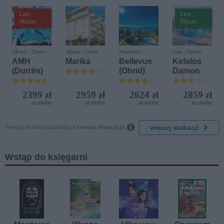
Last
First
Minute
Minute
Albania / Durres
Albania / Durres
Macedonia /
Cypr / Paphos
Ochryda
AMH
Marika
Bellevue
Kefalos
(Durrës)
(Ohrid)
Damon
2399 zł
2959 zł
2624 zł
2859 zł
za osobę
za osobę
za osobę
za osobę

więcej wakacji
Powyższe treści pochodzą z serwisu Wakacje.pl.
Wstąp do księgarni