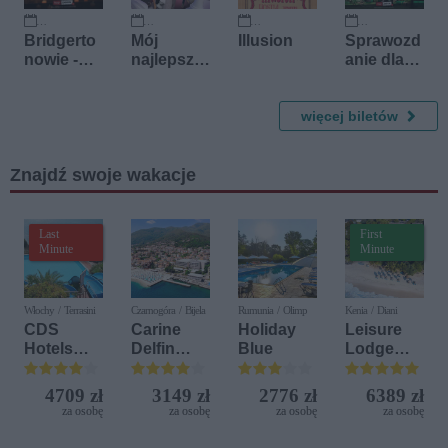
25 września 2026
11 października 2026
23 października 2026
24 października 2026
Bridgerto
Mój
Illusion
Sprawozd
nowie -
najlepszy
anie dla
Koncert
przyjaciel
Akademii
Przy
- Komedia
Świecach
z krwi i
więcej biletów
kości
Znajdź swoje wakacje
Last
First
Minute
Minute
Włochy / Terrasini
Czarnogóra / Bijela
Rumunia / Olimp
Kenia / Diani
CDS
Carine
Holiday
Leisure
Hotels
Delfin
Blue
Lodge
Terrasini
Bijela (ex.
Beach &
(ex. Citta
Iberostar
Golf
4709 zł
3149 zł
2776 zł
6389 zł
del Mare)
Bijela
Resort by
za osobę
za osobę
za osobę
za osobę
Delfin)
Diamonds