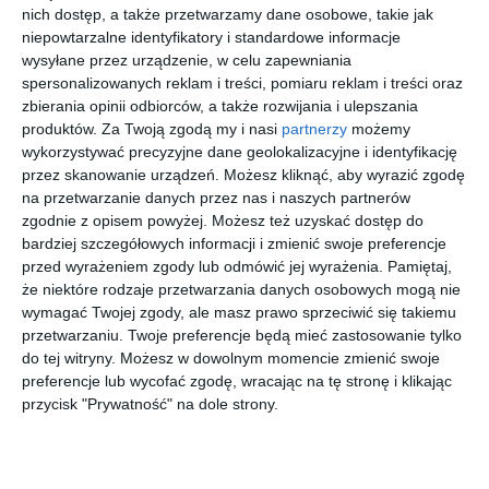
nich dostęp, a także przetwarzamy dane osobowe, takie jak
po II wojnie światowej wielu Karaimów zostało wypędzonych
niepowtarzalne identyfikatory i standardowe informacje
przez Sowietów na zachód i zamieszkało w granicach dzisiejszej
wysyłane przez urządzenie, w celu zapewniania
Polski. Jedyny w Polsce cmentarz tej społeczności znajduje się
spersonalizowanych reklam i treści, pomiaru reklam i treści oraz
przy Redutowej, tuż obok nowego skweru Karaimskiego.
zbierania opinii odbiorców, a także rozwijania i ulepszania
produktów.
Za Twoją zgodą my i nasi
partnerzy
możemy
wykorzystywać precyzyjne dane geolokalizacyjne i identyfikację
przez skanowanie urządzeń. Możesz kliknąć, aby wyrazić zgodę
Kup bilet
na przetwarzanie danych przez nas i naszych partnerów
zgodnie z opisem powyżej. Możesz też uzyskać dostęp do
bardziej szczegółowych informacji i zmienić swoje preferencje
przed wyrażeniem zgody lub odmówić jej wyrażenia.
Pamiętaj,
27 grudnia 2026
że niektóre rodzaje przetwarzania danych osobowych mogą nie
12 września 2026
19 września 2026
28 września 2026
In the Air
Encore,
Romeo i
Wielka
wymagać Twojej zgody, ale masz prawo sprzeciwić się takiemu
Tonight!
Burlesque
Julia żyją
Gala
przetwarzaniu. Twoje preferencje będą mieć zastosowanie tylko
Tribute to
!
Noworocz
do tej witryny. Możesz w dowolnym momencie zmienić swoje
Phil
na - Jedna
preferencje lub wycofać zgodę, wracając na tę stronę i klikając
Collins
więcej biletów
Noc w
przycisk "Prywatność" na dole strony.
Wiedniu z
Orchestre
de la Cour
Nowe miejsce na Woli