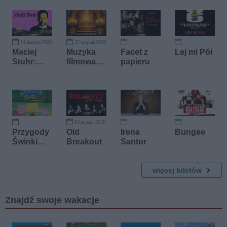
14 sierpnia 2026
22 sierpnia 2026
19 września 2026
2 października 2026
Maciej
Muzyka
Facet z
Lej mi Pół
Stuhr:
filmowa
papieru
MAM TO
na
WSZYST
organach
KO W
STANDUP
IE!
6 listopada 2026
17 października 2026
24 listopada 2026
27 listopada 2026
Przygody
Old
Irena
Bungee
Świnki
Breakout
Santor
Peppy
więcej biletów
Znajdź swoje wakacje