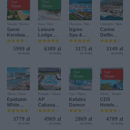
Last
First
Minute
Minute
Tanzania / Kendwa
Kenia / Diani
Macedonia / Elen
Czarnogóra / Bijela
Kamen
Sansi
Leisure
Izgrev
Carine
Kendwa
Lodge
Spa &
Delfin
Beach
Beach &
Aquapark
Bijela (ex.
Resort
Golf
Iberostar
5999 zł
6389 zł
3175 zł
3149 zł
Resort by
Bijela
za osobę
za osobę
za osobę
za osobę
Diamonds
Delfin)
First
Last
Minute
Minute
Albania / Durres
Portugalia / Cabanas
Cypr / Paphos
Włochy / Terrasini
Epidamn
AP
Kefalos
CDS
White
Cabanas
Damon
Hotels
Sensation
Beach &
Terrasini
Nature
(ex. Citta
3779 zł
4969 zł
2869 zł
4709 zł
del Mare)
za osobę
za osobę
za osobę
za osobę