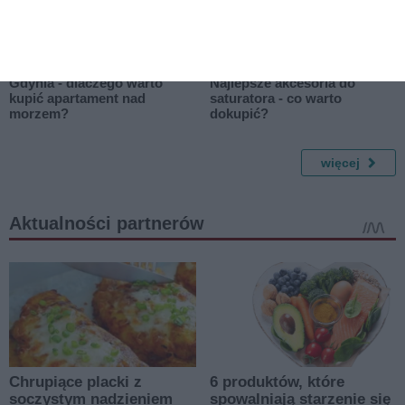
Gdynia - dlaczego warto
Najlepsze akcesoria do
kupić apartament nad
saturatora - co warto
morzem?
dokupić?
więcej