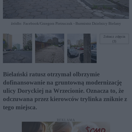
źródło: Facebook/Grzegorz Pietruczuk - Burmistrz Dzielnicy Bielany
Zobacz zdjęcia
(3)
Bielański ratusz otrzymał olbrzymie
dofinansowanie na gruntowną modernizację
ulicy Doryckiej na Wrzecionie. Oznacza to, że
odczuwana przez kierowców trylinka zniknie z
tego miejsca.
REKLAMA