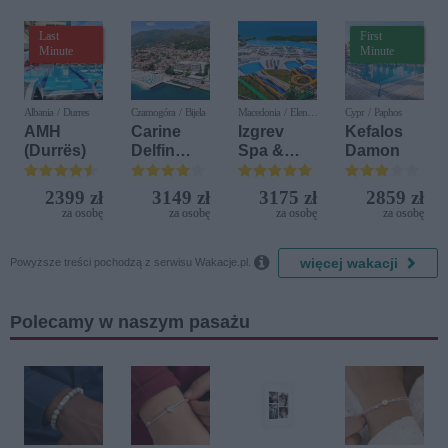
Last
First
Minute
Minute
Albania / Durres
Czarnogóra / Bijela
Macedonia / Elen
Cypr / Paphos
Kamen
AMH
Carine
Izgrev
Kefalos
(Durrës)
Delfin
Spa &
Damon
Bijela (ex.
Aquapark
Iberostar
2399 zł
3149 zł
3175 zł
2859 zł
Bijela
za osobę
za osobę
za osobę
za osobę
Delfin)

więcej wakacji
Powyższe treści pochodzą z serwisu Wakacje.pl.
Polecamy w naszym pasażu