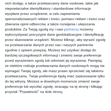
nich dostęp, a także przetwarzamy dane osobowe, takie jak
Kup bilet
niepowtarzalne identyfikatory i standardowe informacje
wysyłane przez urządzenie, w celu zapewniania
spersonalizowanych reklam i treści, pomiaru reklam i treści oraz
zbierania opinii odbiorców, a także rozwijania i ulepszania
27 grudnia 2026
produktów.
Za Twoją zgodą my i nasi
partnerzy
możemy
12 września 2026
18 września 2026
21 października 202
Zlot
Janek
Anna
Koncert
wykorzystywać precyzyjne dane geolokalizacyjne i identyfikację
6
Detektory
Traczyk
Seniuk
Wiedeński
przez skanowanie urządzeń. Możesz kliknąć, aby wyrazić zgodę
styczny
- Johann
na przetwarzanie danych przez nas i naszych partnerów
Strauss
zgodnie z opisem powyżej. Możesz też uzyskać dostęp do
więcej biletów
Gala
bardziej szczegółowych informacji i zmienić swoje preferencje
przed wyrażeniem zgody lub odmówić jej wyrażenia.
Pamiętaj,
że niektóre rodzaje przetwarzania danych osobowych mogą nie
Kiedy rozpoczęcie prac na Doryckiej
wymagać Twojej zgody, ale masz prawo sprzeciwić się takiemu
przetwarzaniu. Twoje preferencje będą mieć zastosowanie tylko
- Nie zmieni się szerokość jezdni i zostanie zachowany
do tej witryny. Możesz w dowolnym momencie zmienić swoje
obecny układ ruchu. Wyjątkiem będzie likwidacja ruchu
preferencje lub wycofać zgodę, wracając na tę stronę i klikając
dwukierunkowego na zachodnim odcinku, na wysokości tzw.
przycisk "Prywatność" na dole strony.
okrąglaka. Skrzyżowanie obu jezdni ul. Doryckiej na wysokości
bloku Marymoncka 159 będzie wyniesione. Dzięki temu ruch
zostanie uspokojony, co poprawi bezpieczeństwo. Ma to ważne