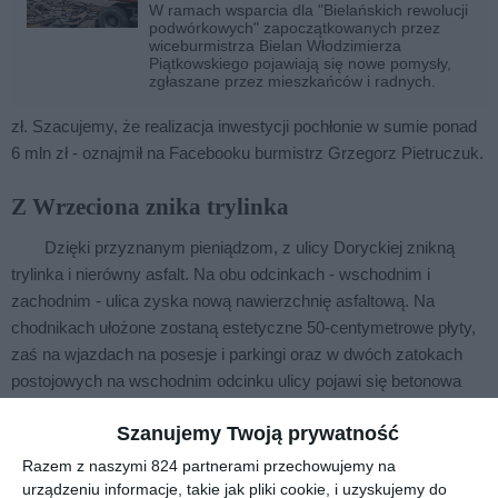
W ramach wsparcia dla "Bielańskich rewolucji
podwórkowych" zapoczątkowanych przez
wiceburmistrza Bielan Włodzimierza
Piątkowskiego pojawiają się nowe pomysły,
zgłaszane przez mieszkańców i radnych.
zł. Szacujemy, że realizacja inwestycji pochłonie w sumie ponad
6 mln zł - oznajmił na Facebooku burmistrz Grzegorz Pietruczuk.
Z Wrzeciona znika trylinka
Dzięki przyznanym pieniądzom, z ulicy Doryckiej znikną
trylinka i nierówny asfalt. Na obu odcinkach - wschodnim i
zachodnim - ulica zyska nową nawierzchnię asfaltową. Na
chodnikach ułożone zostaną estetyczne 50-centymetrowe płyty,
zaś na wjazdach na posesje i parkingi oraz w dwóch zatokach
postojowych na wschodnim odcinku ulicy pojawi się betonowa
kostka. Remont przejdzie też parking przy zachodniej nitce
Szanujemy Twoją prywatność
Doryckiej, a całość zmian dopełni wymiana 31 latarni.
Razem z naszymi 824 partnerami przechowujemy na
urządzeniu informacje, takie jak pliki cookie, i uzyskujemy do