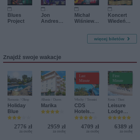
10 października 2026
10 października 2026
10 listopada 2026
11 listopada 2026
Blues
Jon
Michał
Koncert
Project
Andreson
Wiśniews
Wiedeński
and The
ki
W Krainie
Band
Akustycz
Czardasz
Geeks
nie III
więcej biletów
a
Znajdź swoje wakacje
Last
First
Minute
Minute
Rumunia / Olimp
Albania / Durres
Włochy / Terrasini
Kenia / Diani
Holiday
Marika
CDS
Leisure
Blue
Hotels
Lodge
Terrasini
Beach &
(ex. Citta
Golf
2776 zł
2959 zł
4709 zł
6389 zł
del Mare)
Resort by
za osobę
za osobę
za osobę
za osobę
Diamonds