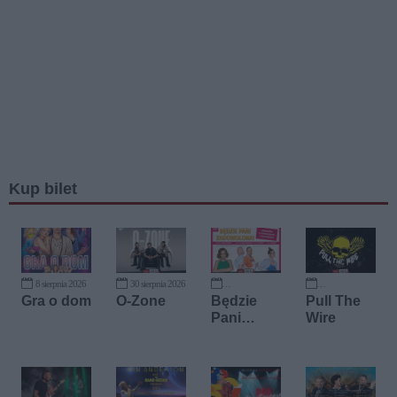
Kup bilet
8 sierpnia 2026
30 sierpnia 2026
2 października 2026
10 października 2026
Gra o dom
O-Zone
Będzie
Pull The
Pani
Wire
zadowolo
na!