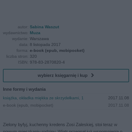
autor:
Sabina Waszut
wydawnictwo:
Muza
wydanie:
Warszawa
data:
8 listopada 2017
forma:
e-book (epub, mobipocket)
liczba stron:
320
ISBN:
978-83-2870820-4
wybierz księgarnię i kup
Inne formy i wydania
książka, okładka miękka ze skrzydełkami, 1
2017.11.08
e-book (epub, mobipocket)
2017.11.08
Zielony byfyj, kuchenny kredens Zosi Zaleskiej, stoi teraz w
nowym mieszkaniu rodziny. Wiatr przegnał już wspomnienia o