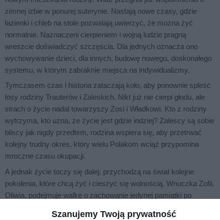
zimnej izbie w ponurej suterynie. Nastają nowe czasy, gdzie
łazienki i chleb na stole pozwalają uwierzyć, że można żyć
normalnie. Naznaczeni cierpieniem i wojną ludzie pragną
wreszcie doświadczyć szczęścia. Dla jednych oznacza ono
wychowywanie dzieci, dla innych, budowę nowego, doskonałego
systemu, w którym zabraknie miejsca na indywidualizmy.
Tymczasem czas i historia zataczają koło, aby ponownie spleść
losy rodziny Trauterów i Zaleskich. Nikt już nie cierpi głodu, ale
strach o życie nadal towarzyszy Zosi i Władkowi. Kto z rodziny
wytrzyma, kto uzna, że życie jest gdzie indziej? Zalescy są sobie
bliscy jak nigdy przedtem, rodzina wspiera się, aby przetrwać
kolejny trudny okres, który wielu Polakom wciąż przypomina
mroczne czasu okupacji.
A jednak życie toczy się dalej, przychodzą na świat kolejne
pokolenia, które chcą żyć i cieszyć się wolnością. Wnuczka Zofii,
Oliwia, podejmuje walkę o zachowanie jedynej pamiątki po
pradziadkach. Stare domy i kuźnia odradzają się wraz z
Szanujemy Twoją prywatność
pewnością, że nie ma na świecie takiej siły, która mogłaby