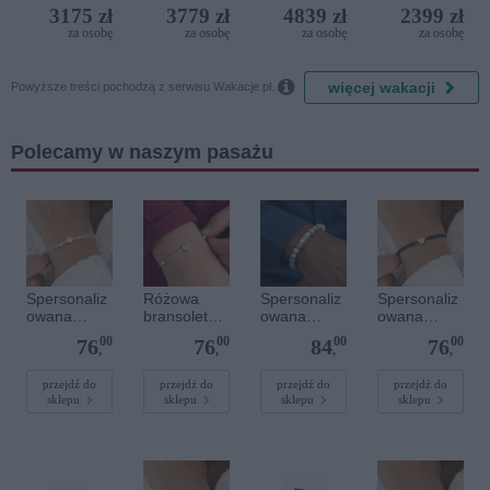
(ex. Citta
3175 zł
3779 zł
4839 zł
2399 zł
del Mare)
za osobę
za osobę
za osobę
za osobę

więcej wakacji
Powyższe treści pochodzą z serwisu Wakacje.pl.
Polecamy w naszym pasażu
Spersonaliz
Różowa
Spersonaliz
Spersonaliz
owana
bransoletka
owana
owana
bransoletka
sznurkowa
bransoletka
bransoletka
00
00
00
00
76
76
84
76
sznurkowa -
dla dzieci -
z
sznurkowa -
,
,
,
,
Różowa -
Spersonaliz
kamieniami
Niebieska -
Złote kółko
owana -
szlachetnym
Złote serce
przejdź do
przejdź do
przejdź do
przejdź do
sklepu
sklepu
sklepu
sklepu
Srebrne
i - Szary - M
serce
- 6 mm