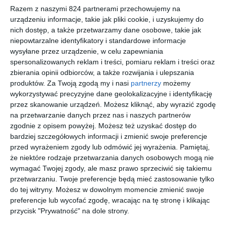
Razem z naszymi 824 partnerami przechowujemy na
odebrać ludziom nadzieję i wiarę w lepszą przyszłość.
urządzeniu informacje, takie jak pliki cookie, i uzyskujemy do
nich dostęp, a także przetwarzamy dane osobowe, takie jak
niepowtarzalne identyfikatory i standardowe informacje
Na sąsiedniej półce
wysyłane przez urządzenie, w celu zapewniania
spersonalizowanych reklam i treści, pomiaru reklam i treści oraz
zbierania opinii odbiorców, a także rozwijania i ulepszania
produktów.
Za Twoją zgodą my i nasi
partnerzy
możemy
wykorzystywać precyzyjne dane geolokalizacyjne i identyfikację
przez skanowanie urządzeń. Możesz kliknąć, aby wyrazić zgodę
[ audiobook, e-book
[ audiobook, e-book
[ audiobook, e-book
[ książka, audiobook,
na przetwarzanie danych przez nas i naszych partnerów
]
]
]
e-book ]
Poranki
Popołudni
Noc
Bar na
zgodnie z opisem powyżej. Możesz też uzyskać dostęp do
smakują
a jak
pachnie
starym
bardziej szczegółowych informacji i zmienić swoje preferencje
kawą
gorzka
chlebem
osiedlu
Sabina Waszut
Sabina Waszut
Sabina Waszut
Sabina Waszut
przed wyrażeniem zgody lub odmówić jej wyrażenia.
Pamiętaj,
czekolada
że niektóre rodzaje przetwarzania danych osobowych mogą nie
wymagać Twojej zgody, ale masz prawo sprzeciwić się takiemu
przetwarzaniu. Twoje preferencje będą mieć zastosowanie tylko
do tej witryny. Możesz w dowolnym momencie zmienić swoje
preferencje lub wycofać zgodę, wracając na tę stronę i klikając
przycisk "Prywatność" na dole strony.
[ książka ]
[ audiobook, e-book
[ e-book ]
[ książka, audiobook,
]
e-book ]
Sztuczny
Narzeczo
Stracone
Dobra-