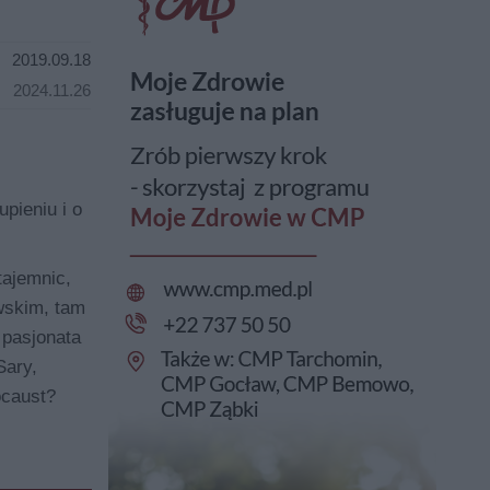
2019.09.18
2024.11.26
pieniu i o
tajemnic,
owskim, tam
 pasjonata
Sary,
ocaust?