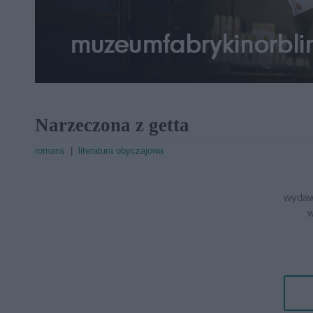
Narzeczona z getta
romans
|
literatura obyczajowa
wydaw
w