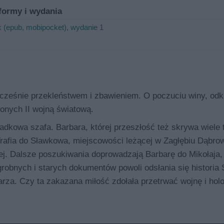
formy i wydania
 (epub, mobipocket), wydanie 1
ocześnie przekleństwem i zbawieniem. O poczuciu winy, odku
onych II wojną światową.
dkowa szafa. Barbara, której przeszłość też skrywa wiele 
. Trafia do Sławkowa, miejscowości leżącej w Zagłębiu Dąbr
ej. Dalsze poszukiwania doprowadzają Barbarę do Mikołaja,
grobnych i starych dokumentów powoli odsłania się historia 
rza. Czy ta zakazana miłość zdołała przetrwać wojnę i hol