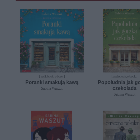
[ audiobook, e-book ]
[ audiobook, e-book ]
Poranki smakują kawą
Popołudnia jak g
czekolada
Sabina Waszut
Sabina Waszut