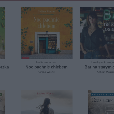
[ audiobook, e-book ]
[ książka, audiobook, e
orzka
Noc pachnie chlebem
Bar na starym 
Sabina Waszut
Sabina Waszu