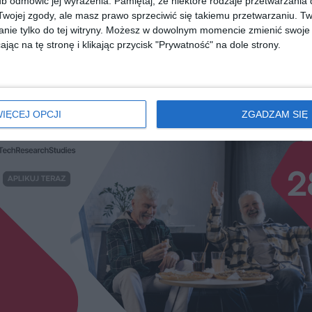
b odmówić jej wyrażenia.
Pamiętaj, że niektóre rodzaje przetwarzani
m
Ogrody na popiołach.
Pod stepowym 
Powieść o powojennym
ojej zgody, ale masz prawo sprzeciwić się takiemu przetwarzaniu. Tw
Sabina Waszu
obozie, o którym milczała
Sabina Waszut
nie tylko do tej witryny. Możesz w dowolnym momencie zmienić swoje 
historia
jąc na tę stronę i klikając przycisk "Prywatność" na dole strony.
diobooka?
Skorzystaj z wyszukiwarki
IĘCEJ OPCJI
ZGADZAM SIĘ
REKLAMA