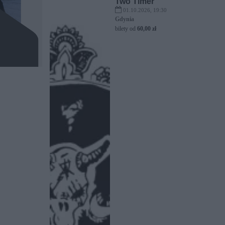
Two Timer
01.10.2026, 19:30
Gdynia
bilety od
60,00 zł