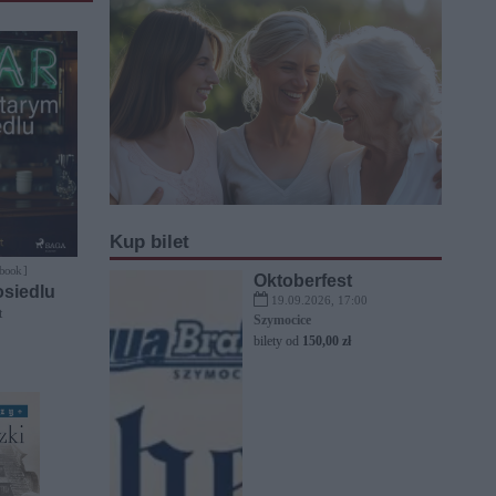
Kup bilet
-book ]
Oktoberfest
osiedlu
19.09.2026, 17:00
t
Szymocice
bilety od
150,00 zł