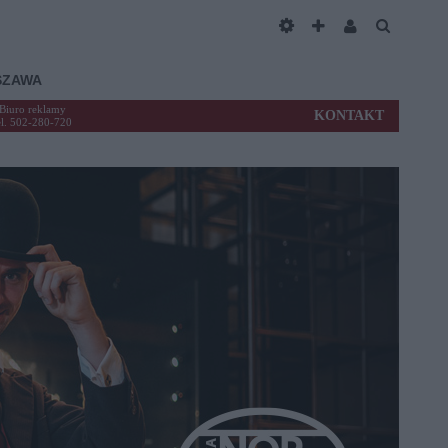
SZAWA
Biuro reklamy
KONTAKT
el. 502-280-720