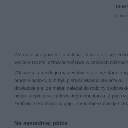
Inne 
e-book
Wzruszająca powieść o miłości, która staje się jedn
walce o resztki człowieczeństwa w czasach naznacz
Własnością młodego małżeństwa staje się stara, zaga
pragnie odkryć, kim byli pierwsi właściciele antyku
dowiaduje się, że mebel należał do rodziny żydowski
historii i opiekuna żydowskiego cmentarza. Z płyt na
żydówki zakochanej w goju - synu miejscowego szkla
Na sąsiedniej półce