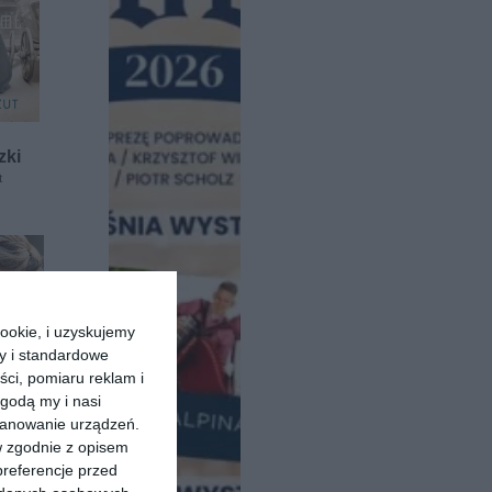
zki
t
ookie, i uzyskujemy
ry i standardowe
ści, pomiaru reklam i
godą my i nasi
kanowanie urządzeń.
w zgodnie z opisem
preferencje przed