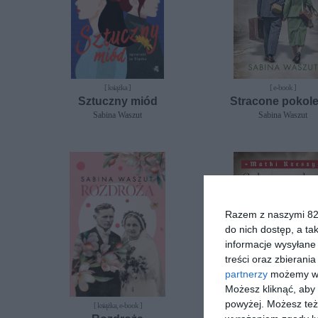
[ książka ]
[ e-book ]
Sztuczny miód
Stracone pokole
Sabina Waszut
Sabina Waszut
Razem z naszymi 824
do nich dostęp, a ta
informacje wysyłane 
treści oraz zbierania
partnerzy
możemy wyk
Możesz kliknąć, aby
powyżej. Możesz też 
[ książka, e-book ]
[ e-book ]