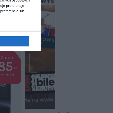
a danych osobowych
niebem
oje preferencje
t
preferencje lub