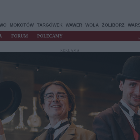
OWO
MOKOTÓW
TARGÓWEK
WAWER
WOLA
ŻOLIBORZ
WAR
A
FORUM
POLECAMY
t
REKLAMA