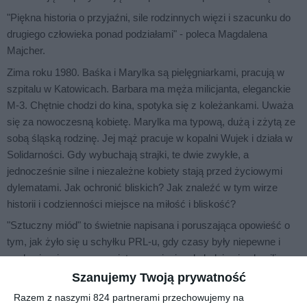
"Piękna historia o przyjaźni, sile rodzinnych więzi i szacunku do
drugiego człowieka ponad podziałami" - poleca Magdalena
Majcher.
Zima roku 1980. Baśka i Marylka są pielęgniarkami, pracują w
szpitalu w Katowicach. Barbara ma męża milicjanta, eleganckie
M-3. Chętnie chodzi do kina, spotyka się z koleżankami. Uważa
się za nowoczesną kobietę. Marylka ma typową, dużą i zżytą ze
sobą śląską rodzinę. Jej mąż pracuje w kopalni Wujek i działa w
Solidarności. Gdy wybuchają strajki, te dwie zwykłe, a
jednocześnie silne i niezależne kobiety stają przed życiowymi
dylematami. Jak ochronić bliskich? Jak znaleźć w tym wirze
historii i codzienności miejsce na miłość i bliskość?
"Sztuczny miód" to świetnie napisana i poruszająca opowieść o
tym, jak żyło się u schyłku PRL-u, gdy czasy były niepewne i
czuło się wiszące w powietrzu napięcie, ale ludzie nie skąpili
sobie życzliwości.
Szanujemy Twoją prywatność
Razem z naszymi 824 partnerami przechowujemy na