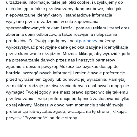
urządzeniu informacje, takie jak pliki cookie, i uzyskujemy do
Na sąsiedniej półce
nich dostęp, a także przetwarzamy dane osobowe, takie jak
niepowtarzalne identyfikatory i standardowe informacje
wysyłane przez urządzenie, w celu zapewniania
spersonalizowanych reklam i treści, pomiaru reklam i treści oraz
zbierania opinii odbiorców, a także rozwijania i ulepszania
produktów.
Za Twoją zgodą my i nasi
partnerzy
możemy
wykorzystywać precyzyjne dane geolokalizacyjne i identyfikację
[ audiobook, e-book
[ audiobook, e-book
[ audiobook, e-book
[ książka, audiobook,
]
]
]
e-book ]
przez skanowanie urządzeń. Możesz kliknąć, aby wyrazić zgodę
Poranki
Popołudni
Noc
Bar na
smakują
a jak
pachnie
starym
na przetwarzanie danych przez nas i naszych partnerów
kawą
gorzka
chlebem
osiedlu
Sabina Waszut
Sabina Waszut
Sabina Waszut
Sabina Waszut
zgodnie z opisem powyżej. Możesz też uzyskać dostęp do
czekolada
bardziej szczegółowych informacji i zmienić swoje preferencje
przed wyrażeniem zgody lub odmówić jej wyrażenia.
Pamiętaj,
że niektóre rodzaje przetwarzania danych osobowych mogą nie
wymagać Twojej zgody, ale masz prawo sprzeciwić się takiemu
przetwarzaniu. Twoje preferencje będą mieć zastosowanie tylko
do tej witryny. Możesz w dowolnym momencie zmienić swoje
[ audiobook, e-book
[ e-book ]
[ książka, audiobook,
[ e-book ]
preferencje lub wycofać zgodę, wracając na tę stronę i klikając
]
e-book ]
Narzeczo
Stracone
Dobra-
Czas
przycisk "Prywatność" na dole strony.
na z getta
pokolenie
noc
ucieczki
Sabina Waszut
Sabina Waszut
Sabina Waszut
Sabina Waszut