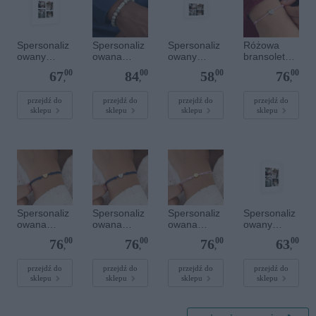
Spersonaliz
Spersonaliz
Spersonaliz
Różowa
owany
owana
owany
bransoletka
plakat - 40 x
bransoletka
plakat - 30 x
sznurkowa
00
00
00
00
67
84
58
76
40 cm
z
20 cm
dla dzieci -
,
,
,
,
kamieniami
Spersonaliz
szlachetnym
owana -
przejdź do
przejdź do
przejdź do
przejdź do
sklepu
sklepu
sklepu
sklepu
i - Szary - M
Srebrne
- 6 mm
serce
Spersonaliz
Spersonaliz
Spersonaliz
Spersonaliz
owana
owana
owana
owany
bransoletka
bransoletka
bransoletka
plakat - 30 x
00
00
00
00
76
76
76
63
sznurkowa -
sznurkowa -
sznurkowa -
40 cm
,
,
,
,
Niebieska -
Niebieska -
Różowa -
Złote serce
Srebrne
Złote kółko
przejdź do
przejdź do
przejdź do
przejdź do
sklepu
sklepu
sklepu
sklepu
serce