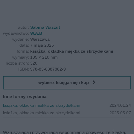
autor:
Sabina Waszut
wydawnictwo:
W.A.B
wydanie:
Warszawa
data:
7 maja 2025
forma:
książka, okładka miękka ze skrzydełkami
wymiary:
135 × 210 mm
liczba stron:
320
ISBN:
978-83-8387882-9
wybierz księgarnię i kup
Inne formy i wydania
książka, okładka miękka ze skrzydełkami
2024.01.24
książka, okładka miękka ze skrzydełkami
2025.05.07
Wzruszająca i przywołująca wspomnienia opowieść ze Śląska.