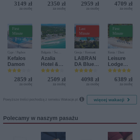
Iberostar
(ex. Citta
3149 zł
2350 zł
2959 zł
4709 zł
Bijela
del Mare)
za osobę
za osobę
za osobę
za osobę
Delfin)
First
Last
First
Minute
Minute
Minute
Cypr / Paphos
Bułgaria / Św.
Grecja / Kremasti
Kenia / Diani
Konstantyn i Elena
Kefalos
Azalia
LABRAN
Leisure
Damon
Hotel &
DA Blue
Lodge
Spa
Bay
Beach &
Resort
Golf
2859 zł
2509 zł
4098 zł
6389 zł
Resort by
za osobę
za osobę
za osobę
za osobę
Diamonds

więcej wakacji
Powyższe treści pochodzą z serwisu Wakacje.pl.
Polecamy w naszym pasażu