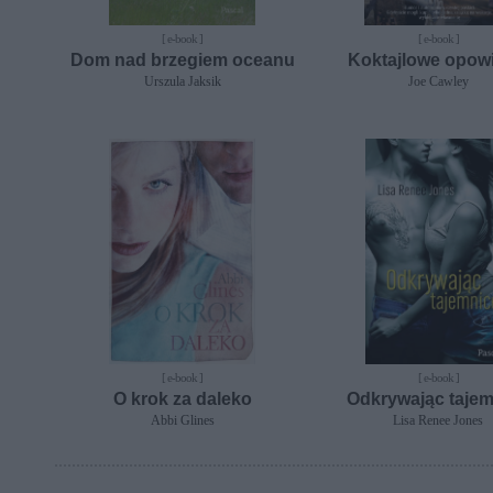
[ e-book ]
[ e-book ]
Dom nad brzegiem oceanu
Koktajlowe opowi
Urszula Jaksik
Joe Cawley
[ e-book ]
[ e-book ]
O krok za daleko
Odkrywając taje
Abbi Glines
Lisa Renee Jones