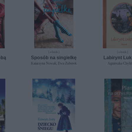
[ e-book ]
[ e-book ]
obą
Sposób na singielkę
Labirynt Luk
Katarzyna Nowak, Ewa Zuberek
Agnieszka Chyli