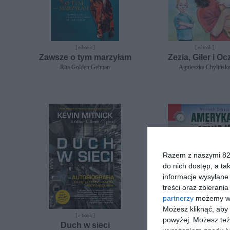
[ e-book ]
[ e-book ]
Zawsze o tym marzyłam
Zezia, Giler i Oc
Rita Golden Gelman
Agnieszka Chylińsk
Razem z naszymi 824
do nich dostęp, a ta
informacje wysyłane 
treści oraz zbierania
partnerzy
możemy wyk
Możesz kliknąć, aby
[ e-book ]
[ e-book ]
powyżej. Możesz też 
Duch w sieci
Ameryka nie istn