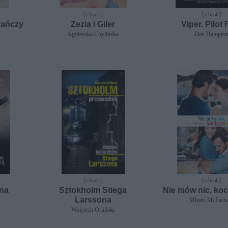
[ e-book ]
[ e-book ]
rańczy
Zezia i Giler
Viper. Pilot 
Agnieszka Chylińska
Dan Hampto
[ e-book ]
[ e-book ]
ena
Sztokholm Stiega
Nie mów nic, ko
Larssona
Mhairi McFarla
Wojciech Orliński