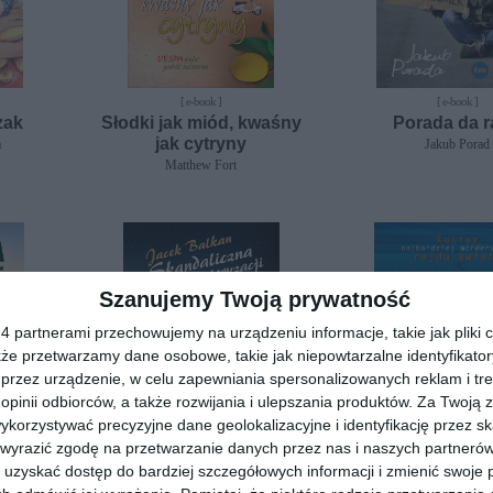
[ e-book ]
[ e-book ]
zak
Słodki jak miód, kwaśny
Porada da 
jak cytryny
a
Jakub Porad
Matthew Fort
Szanujemy Twoją prywatność
 partnerami przechowujemy na urządzeniu informacje, takie jak pliki c
kże przetwarzamy dane osobowe, takie jak niepowtarzalne identyfikato
przez urządzenie, w celu zapewniania spersonalizowanych reklam i tre
 opinii odbiorców, a także rozwijania i ulepszania produktów.
Za Twoją z
orzystywać precyzyjne dane geolokalizacyjne i identyfikację przez s
 wyrazić zgodę na przetwarzanie danych przez nas i naszych partneró
[ e-book ]
[ e-book ]
uzyskać dostęp do bardziej szczegółowych informacji i zmienić swoje 
ieje
Skandaliczna historia
Operacja Dakar.