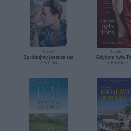
[ e-book ]
[ e-book ]
Spróbujmy jeszcze raz
Gdybym była T
Abbi Glines
Lisa Renee Jones