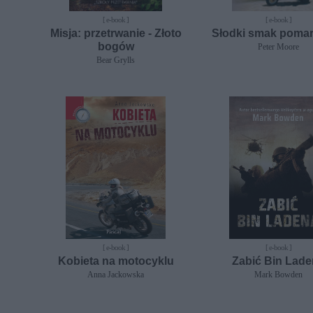
[ e-book ]
[ e-book ]
Misja: przetrwanie - Złoto
Słodki smak poma
bogów
Peter Moore
Bear Grylls
[ e-book ]
[ e-book ]
Kobieta na motocyklu
Zabić Bin Lad
Anna Jackowska
Mark Bowden