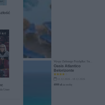
szłość
Wyspy Zielonego Przylądka / Santa
Maria
Oasis Atlantico
Belorizonte
11.12.2026 - 18.12.2026
ec
4999 zł
za osobę
gda Umer