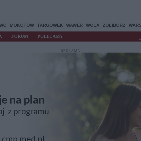
OWO
MOKOTÓW
TARGÓWEK
WAWER
WOLA
ŻOLIBORZ
WAR
A
FORUM
POLECAMY
t
REKLAMA