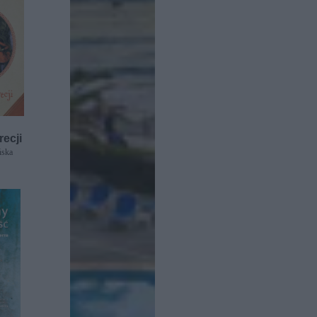
recji
ńska