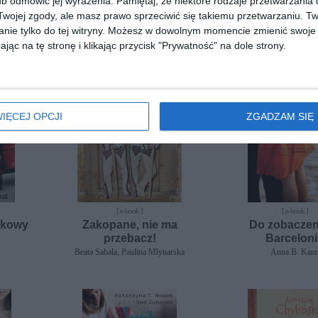
b odmówić jej wyrażenia.
Pamiętaj, że niektóre rodzaje przetwarzani
motoryzacji
najbardziej mor
ojej zgody, ale masz prawo sprzeciwić się takiemu przetwarzaniu. Tw
rajdu świa
Jacek Balkan
Jacek Balkan
nie tylko do tej witryny. Możesz w dowolnym momencie zmienić swoje 
jąc na tę stronę i klikając przycisk "Prywatność" na dole strony.
IĘCEJ OPCJI
ZGADZAM SIĘ
[ e-book ]
[ e-book ]
dkowy
Zakopane, nie ma
Do zobaczen
przebacz!
Barcelon
Beata Sabała, Paulina Młynarska
Anna B. Kan