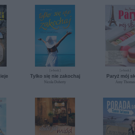
[ e-book ]
[ e-book ]
ieje
Tylko się nie zakochaj
Paryż mój sł
Nicola Doherty
Amy Thomas