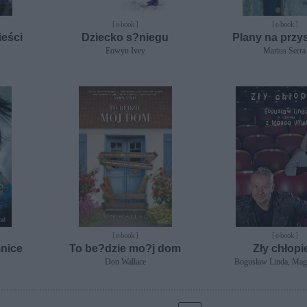
[ e-book ]
[ e-book ]
eści
Dziecko s?niegu
Plany na przy
Eowyn Ivey
Marius Serra
[ e-book ]
[ e-book ]
mnice
To be?dzie mo?j dom
Zły chłopi
Don Wallace
Bogusław Linda, Ma