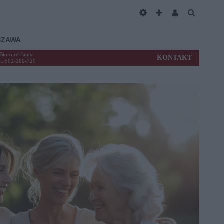
SZAWA
Biuro reklamy
KONTAKT
el. 502-280-720