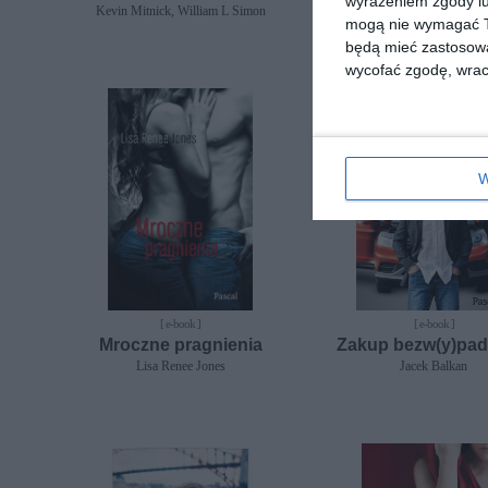
wyrażeniem zgody lu
Kevin Mitnick, William L Simon
Wojciech Orliński
mogą nie wymagać Tw
będą mieć zastosowa
wycofać zgodę, wraca
W
[ e-book ]
[ e-book ]
Mroczne pragnienia
Zakup bezw(y)pa
Lisa Renee Jones
Jacek Balkan