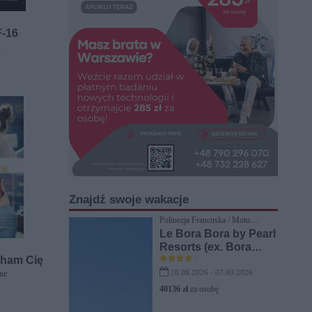
F-16
n
Znajdź swoje wakacje
Polinezja Francuska / Motu
Tevairoa
Le Bora Bora by Pearl
Resorts (ex. Bora
cham Cię
Bora Pearl Beach
Resort)
28.08.2026 - 07.09.2026
ne
40136 zł
za osobę