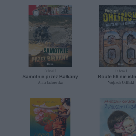
[ e-book ]
[ e-book ]
Samotnie przez Bałkany
Route 66 nie istn
Anna Jackowska
Wojciech Orliński