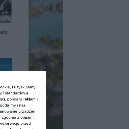
radę
ookie, i uzyskujemy
ry i standardowe
ści, pomiaru reklam i
godą my i nasi
kanowanie urządzeń.
w zgodnie z opisem
preferencje przed
 Kulisy