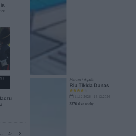
gia
icz
Maroko / Agadir
Riu Tikida Dunas
11.12.2026 - 18.12.2026
ułaczu
3376 zł
za osobę
ki
…
25