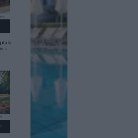
ptaki
zówna