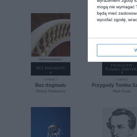
wyrażeniem zgody lu
mogą nie wymagać Tw
będą mieć zastosowa
wycofać zgodę, wraca
W
[ e-book ]
[ e-book ]
Bez dogmatu
Przygody Tomka S
Henryk Sienkiewicz
Mark Twain