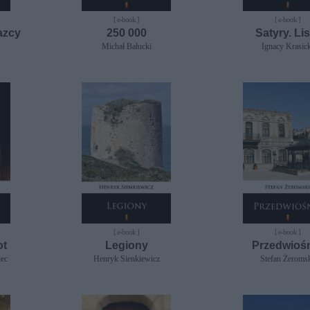
[ e-book ]
[ e-book ]
azcy
250 000
Satyry. Lis
Michał Bałucki
Ignacy Krasick
[ e-book ]
[ e-book ]
ot
Legiony
Przedwioś
iec
Henryk Sienkiewicz
Stefan Żeroms