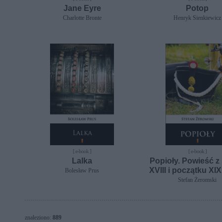
Jane Eyre
Potop
Charlotte Bronte
Henryk Sienkiewicz
[ e-book ]
[ e-book ]
Lalka
Popioły. Powieść z
XVIII i początku XI
Bolesław Prus
Stefan Żeromski
znaleziono:
889