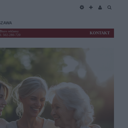
SZAWA
Biuro reklamy
KONTAKT
el. 502-280-720