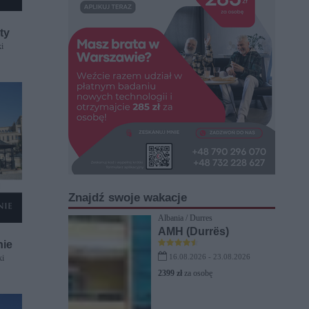
ty
i
Znajdź swoje wakacje
Albania / Durres
AMH (Durrës)
nie
16.08.2026 - 23.08.2026
ki
2399 zł
za osobę