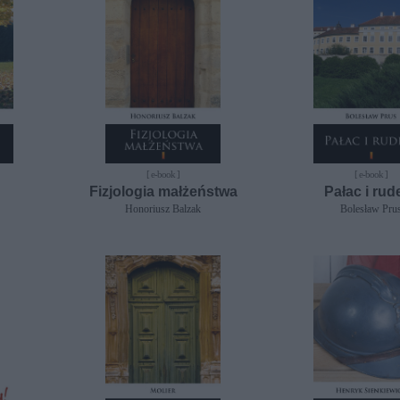
[ e-book ]
[ e-book ]
Fizjologia małżeństwa
Pałac i rud
Honoriusz Balzak
Bolesław Pru