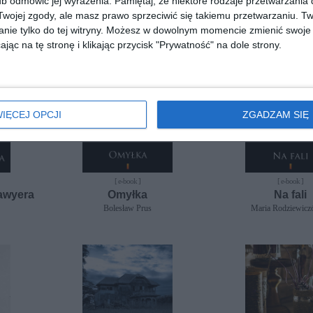
b odmówić jej wyrażenia.
Pamiętaj, że niektóre rodzaje przetwarzani
ojej zgody, ale masz prawo sprzeciwić się takiemu przetwarzaniu. Tw
nie tylko do tej witryny. Możesz w dowolnym momencie zmienić swoje 
jąc na tę stronę i klikając przycisk "Prywatność" na dole strony.
IĘCEJ OPCJI
ZGADZAM SIĘ
[ e-book ]
[ e-book ]
awyera
Omyłka
Na fali
Bolesław Prus
Maria Rodziewic