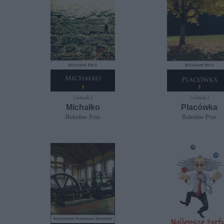
[ e-book ]
[ e-book ]
Michałko
Placówka
Bolesław Prus
Bolesław Prus