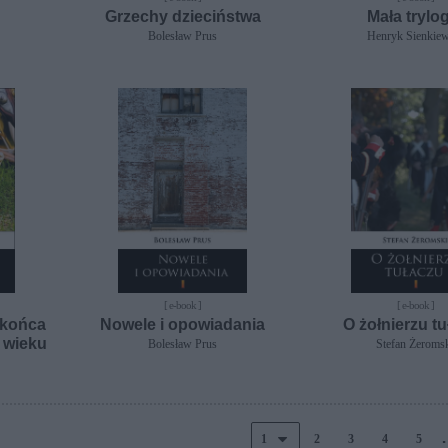
Grzechy dzieciństwa
Mała trylo
Bolesław Prus
Henryk Sienkiew
[ e-book ]
[ e-book ]
 końca
Nowele i opowiadania
O żołnierzu t
X wieku
Bolesław Prus
Stefan Żeroms
2
3
4
5