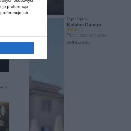
a danych osobowych
oje preferencje
preferencje lub
Cypr / Paphos
Kefalos Damon
31.10.2026 - 07.11.2026
2859 zł
za osobę
zówna