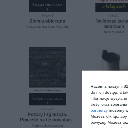
[ e-book ]
[ e-book ]
Ziemia obiecana
Najlepsze żarty
lekarzach
Władysław Stanisław Reymont
praca zbiorowa
Razem z naszymi 824
do nich dostęp, a ta
informacje wysyłane 
treści oraz zbierania
[ e-book ]
[ e-book ]
partnerzy
możemy wyk
Pożary i zgliszcza.
Szkice węgle
Możesz kliknąć, aby
Powieść na tle powstania
Henryk Sienkiewicz
powyżej. Możesz też 
styczniowego
Maria Rodziewiczówna