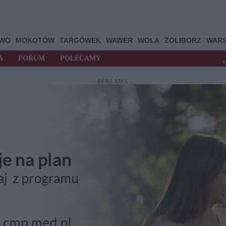
OWO
MOKOTÓW
TARGÓWEK
WAWER
WOLA
ŻOLIBORZ
WAR
A
FORUM
POLECAMY
t
REKLAMA