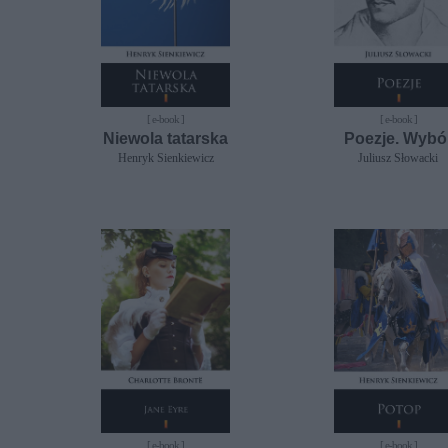
[ e-book ]
[ e-book ]
Niewola tatarska
Poezje. Wybó
Henryk Sienkiewicz
Juliusz Słowacki
[ e-book ]
[ e-book ]