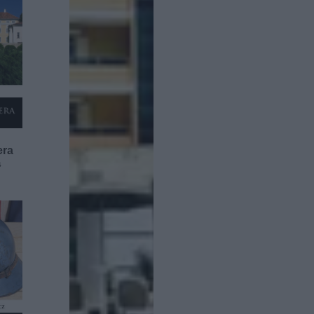
era
s