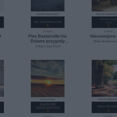
[ e-book ]
[ e-book ]
r
Pies Baskerville'ów.
Nieoswojone 
Dziwne przygody
Maria Rodziewic
Sherlocka Holmesa
Arthur Conan Doyle
[ e-book ]
[ e-book ]