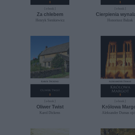
[ e-book ]
[ e-book ]
Za chlebem
Cierpienia wynal
Henryk Sienkiewicz
Honoriusz Balzak
[ e-book ]
[ e-book ]
Oliwer Twist
Królowa Marg
Karol Dickens
Aleksander Dumas ojc