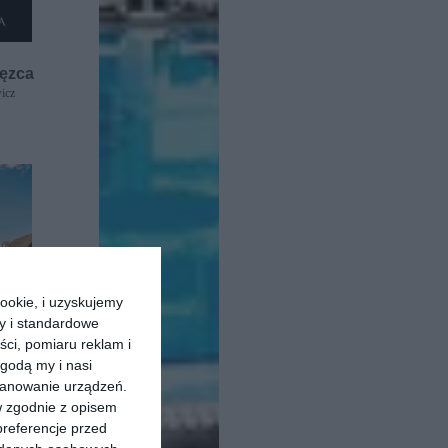
ięzca
icz
ookie, i uzyskujemy
ry i standardowe
ści, pomiaru reklam i
godą my i nasi
kanowanie urządzeń.
w zgodnie z opisem
 Reymont
preferencje przed