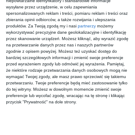
niepowtarzalne identyfikatory i standardowe informacje
[ książka ]
[ książka ]
[ książka ]
[ książka ]
Wracaj do
Wracaj do
Wracaj do
Wracaj do
wysyłane przez urządzenie, w celu zapewniania
domu,
domu,
domu,
domu,
spersonalizowanych reklam i treści, pomiaru reklam i treści oraz
lwiątko
rekinku
tygrysku
króliczku
praca zbiorowa
praca zbiorowa
praca zbiorowa
praca zbiorowa
zbierania opinii odbiorców, a także rozwijania i ulepszania
produktów.
Za Twoją zgodą my i nasi
partnerzy
możemy
wykorzystywać precyzyjne dane geolokalizacyjne i identyfikację
nowość
nowość
nowość
nowość
przez skanowanie urządzeń. Możesz kliknąć, aby wyrazić zgodę
na przetwarzanie danych przez nas i naszych partnerów
zgodnie z opisem powyżej. Możesz też uzyskać dostęp do
bardziej szczegółowych informacji i zmienić swoje preferencje
[ książka ]
[ książka ]
[ komiks ]
[ komiks ]
przed wyrażeniem zgody lub odmówić jej wyrażenia.
Pamiętaj,
Szkoła na
Bluey.
Gigant
Gigant
że niektóre rodzaje przetwarzania danych osobowych mogą nie
szóstkę.
Tablica
Poleca
Poleca
wymagać Twojej zgody, ale masz prawo sprzeciwić się takiemu
Obliczenia
Extra.
Premium.
praca zbiorowa
praca zbiorowa
praca zbiorowa
praca zbiorowa
przetwarzaniu. Twoje preferencje będą mieć zastosowanie tylko
pieniężne
Tom
Tom
5/2025.
3/2026.
do tej witryny. Możesz w dowolnym momencie zmienić swoje
Tajemnice
Superkwę
preferencje lub wycofać zgodę, wracając na tę stronę i klikając
Szukasz książki, audiobooka?
Skorzystaj z wyszukiwarki
. Nieznany
k 2
przycisk "Prywatność" na dole strony.
autor
REKLAMA