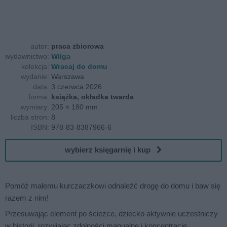
autor:
praca zbiorowa
wydawnictwo:
Wilga
kolekcja:
Wracaj do domu
wydanie:
Warszawa
data:
3 czerwca 2026
forma:
książka, okładka twarda
wymiary:
205 × 180 mm
liczba stron:
8
ISBN:
978-83-8387966-6
wybierz księgarnię i kup
Pomóż małemu kurczaczkowi odnaleźć drogę do domu i baw się
razem z nim!
Przesuwając element po ścieżce, dziecko aktywnie uczestniczy
w historii, rozwijając zdolności manualne i koncentrację.