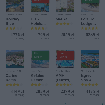
Minute
Minute
Rumunia / Olimp
Włochy / Terrasini
Albania / Durres
Kenia / Diani
Holiday
CDS
Marika
Leisure
Blue
Hotels
Lodge
Terrasini
Beach &
(ex. Citta
Golf
2776 zł
4709 zł
2959 zł
6389 zł
del Mare)
Resort by
za osobę
za osobę
za osobę
za osobę
Diamonds
First
Last
Minute
Minute
Czarnogóra / Bijela
Cypr / Paphos
Albania / Durres
Macedonia / Elen
Kamen
Carine
Kefalos
AMH
Izgrev
Delfin
Damon
(Durrës)
Spa &
Bijela (ex.
Aquapark
Iberostar
3149 zł
2859 zł
2399 zł
3175 zł
Bijela
za osobę
za osobę
za osobę
za osobę
Delfin)