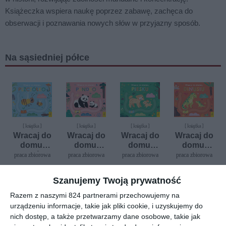
Książeczka wspiera naukę poprzez zabawę, zachęca do
obserwacji i poznawania nowych słów w przyjazny sposób.
Na sąsiedniej półce
[ książka ]
[ książka ]
[ książka ]
[ książka ]
Wracaj do
Wracaj do
Wracaj do
Wracaj do
domu,
domu,
domu,
domu,
pszczółko
pandko
piesku
dinusiu
praca zbiorowa
praca zbiorowa
praca zbiorowa
praca zbiorowa
Szanujemy Twoją prywatność
Razem z naszymi 824 partnerami przechowujemy na
urządzeniu informacje, takie jak pliki cookie, i uzyskujemy do
nich dostęp, a także przetwarzamy dane osobowe, takie jak