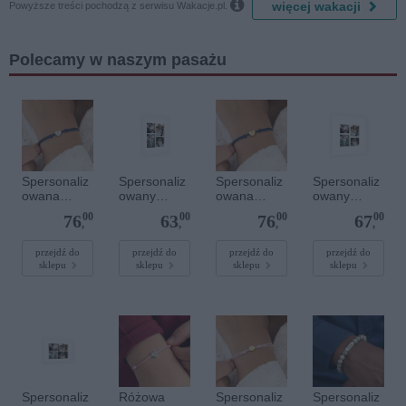

więcej wakacji
Powyższe treści pochodzą z serwisu Wakacje.pl.
Polecamy w naszym pasażu
Spersonaliz
Spersonaliz
Spersonaliz
Spersonaliz
owana
owany
owana
owany
bransoletka
plakat - 30 x
bransoletka
plakat - 40 x
00
00
00
00
76
63
76
67
sznurkowa -
40 cm
sznurkowa -
40 cm
,
,
,
,
Niebieska -
Niebieska -
Srebrne
Złote serce
przejdź do
przejdź do
przejdź do
przejdź do
sklepu
sklepu
sklepu
sklepu
serce
Spersonaliz
Różowa
Spersonaliz
Spersonaliz