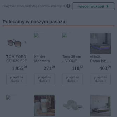

więcej wakacji
Powyższe treści pochodzą z serwisu Wakacje.pl.
Polecamy w naszym pasażu
TOM FORD
Kinkiet
Taca 35 cm
vidaXL
FT1039 52F
Monstera
- STONE
Rama łóżka
XL Green
AGE 6630M
z LED,
00
00
32
99
1.955
271
110
403
6435 TK
Ceglasty
100x200
,
,
,
,
Lighting
cm, lite
drewno
przejdź do
przejdź do
przejdź do
przejdź do
sklepu
sklepu
sklepu
sklepu