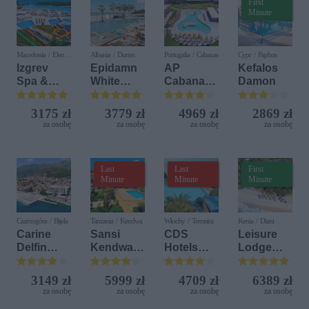
First
Minute
Macedonia / Elen
Albania / Durres
Portugalia / Cabanas
Cypr / Paphos
Kamen
Izgrev
Epidamn
AP
Kefalos
Spa &
White
Cabanas
Damon
Aquapark
Sensation
Beach &
Nature
3175 zł
3779 zł
4969 zł
2869 zł
za osobę
za osobę
za osobę
za osobę
Last
Last
First
Minute
Minute
Minute
Czarnogóra / Bijela
Tanzania / Kendwa
Włochy / Terrasini
Kenia / Diani
Carine
Sansi
CDS
Leisure
Delfin
Kendwa
Hotels
Lodge
Bijela (ex.
Beach
Terrasini
Beach &
Iberostar
Resort
(ex. Citta
Golf
3149 zł
5999 zł
4709 zł
6389 zł
Bijela
del Mare)
Resort by
za osobę
za osobę
za osobę
za osobę
Delfin)
Diamonds