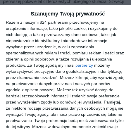
pierwszej połowie lat czterdziestych ubiegłego stulecia. Szwecji
udało się uniknąć losu sąsiedniej, okupowanej Norwegii, a
Szanujemy Twoją prywatność
społeczeństwo szwedzkie było podzielone na tych, którzy
Razem z naszymi 824 partnerami przechowujemy na
pomagali swoim pobratymcom, i tych, którzy sprzyjali
urządzeniu informacje, takie jak pliki cookie, i uzyskujemy do
niemieckim okupantom.
nich dostęp, a także przetwarzamy dane osobowe, takie jak
Saga kryminalna Camilli Läckberg osiągnęła światowy sukces
niepowtarzalne identyfikatory i standardowe informacje
czytelniczy. To nie tylko mroczne thrillery, ale również doskonałe
wysyłane przez urządzenie, w celu zapewniania
powieści obyczajowe, znakomicie oddające klimat współczesnej
spersonalizowanych reklam i treści, pomiaru reklam i treści oraz
zbierania opinii odbiorców, a także rozwijania i ulepszania
szwedzkiej prowincji. Od lat zajmują czołowe miejsca na
produktów.
Za Twoją zgodą my i nasi
partnerzy
możemy
europejskich listach bestsellerów. Książki Läckberg
wykorzystywać precyzyjne dane geolokalizacyjne i identyfikację
przetłumaczono na ponad 35 języków. Jesienią 2011 roku
przez skanowanie urządzeń. Możesz kliknąć, aby wyrazić zgodę
rozpoczęły się zdjęcia do międzynarodowej produkcji filmowej
na przetwarzanie danych przez nas i naszych partnerów
,,Morderstwa we Fjällbace", osnutej na kanwie jej powieści.
zgodnie z opisem powyżej. Możesz też uzyskać dostęp do
bardziej szczegółowych informacji i zmienić swoje preferencje
Camilla Läckberg
, jedna z najciekawszych szwedzkich pisarek,
przed wyrażeniem zgody lub odmówić jej wyrażenia.
Pamiętaj,
uznawana za mistrzynię skandynawskiego kryminału. Jest także
że niektóre rodzaje przetwarzania danych osobowych mogą nie
autorką książeczki dla dzieci i dwóch książek kulinarnych.
wymagać Twojej zgody, ale masz prawo sprzeciwić się takiemu
przetwarzaniu. Twoje preferencje będą mieć zastosowanie tylko
do tej witryny. Możesz w dowolnym momencie zmienić swoje