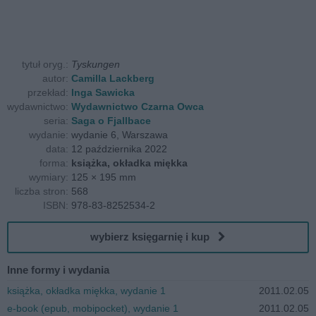
tytuł oryg.:
Tyskungen
autor:
Camilla Lackberg
przekład:
Inga Sawicka
wydawnictwo:
Wydawnictwo Czarna Owca
seria:
Saga o Fjallbace
wydanie:
wydanie 6, Warszawa
data:
12 października 2022
forma:
książka, okładka miękka
wymiary:
125 × 195 mm
liczba stron:
568
ISBN:
978-83-8252534-2
wybierz księgarnię i kup
Inne formy i wydania
książka, okładka miękka, wydanie 1
2011.02.05
e-book (epub, mobipocket), wydanie 1
2011.02.05