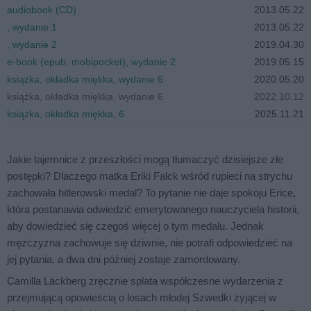
audiobook (CD)
2013.05.22
, wydanie 1
2013.05.22
, wydanie 2
2019.04.30
e-book (epub, mobipocket), wydanie 2
2019.05.15
książka, okładka miękka, wydanie 6
2020.05.20
książka, okładka miękka, wydanie 6
2022.10.12
książka, okładka miękka, 6
2025.11.21
Jakie tajemnice z przeszłości mogą tłumaczyć dzisiejsze złe
postępki? Dlaczego matka Eriki Falck wśród rupieci na strychu
zachowała hitlerowski medal? To pytanie nie daje spokoju Erice,
która postanawia odwiedzić emerytowanego nauczyciela historii,
aby dowiedzieć się czegoś więcej o tym medalu. Jednak
mężczyzna zachowuje się dziwnie, nie potrafi odpowiedzieć na
jej pytania, a dwa dni później zostaje zamordowany.
Camilla Läckberg zręcznie splata współczesne wydarzenia z
przejmującą opowieścią o losach młodej Szwedki żyjącej w