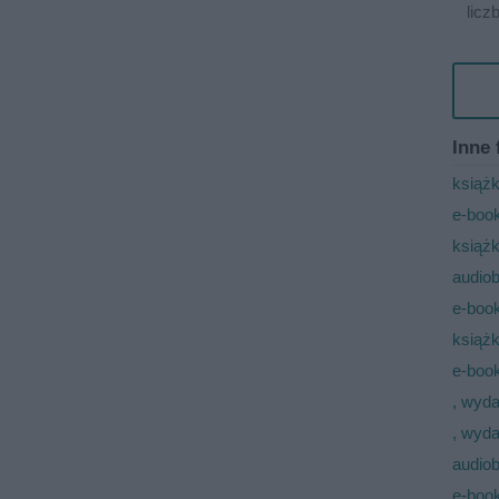
licz
Inne 
książk
e-book
książk
audio
e-book
książk
e-book
, wyda
, wyda
audio
e-book