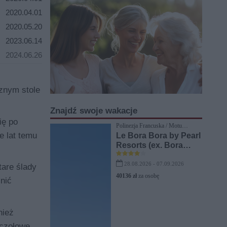
2020.04.01
2020.05.20
2023.06.14
2024.06.26
cznym stole
Znajdź swoje wakacje
ię po
Polinezja Francuska / Motu
Tevairoa
e lat temu
Le Bora Bora by Pearl
Resorts (ex. Bora
Bora Pearl Beach
Resort)
28.08.2026 - 07.09.2026
are ślady
40136 zł
za osobę
nić
nież
 czołowe