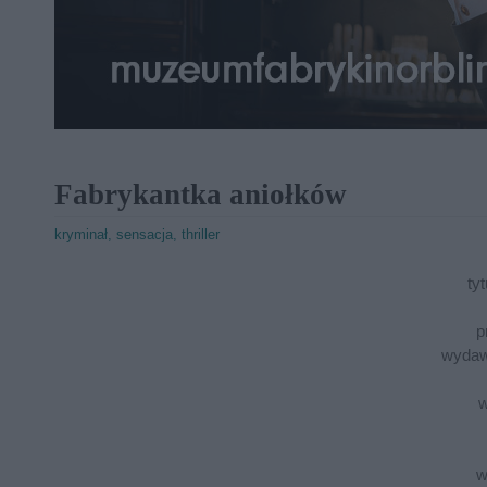
Fabrykantka aniołków
kryminał, sensacja, thriller
tyt
p
wydaw
w
w