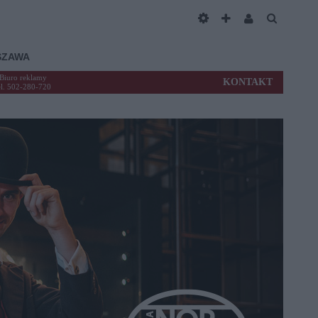
SZAWA
Biuro reklamy
KONTAKT
el. 502-280-720