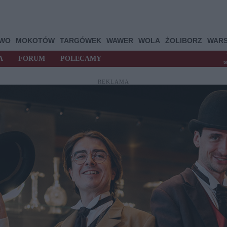
OWO
MOKOTÓW
TARGÓWEK
WAWER
WOLA
ŻOLIBORZ
WAR
A
FORUM
POLECAMY
t
REKLAMA