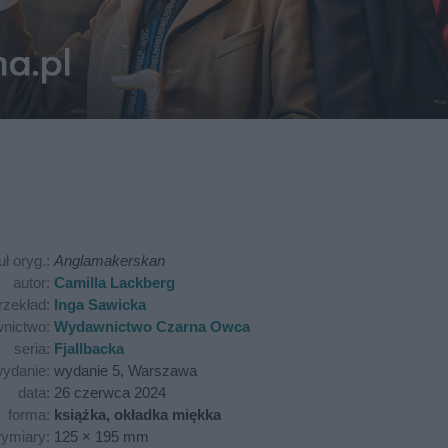
uł oryg.:
Anglamakerskan
autor:
Camilla Lackberg
rzekład:
Inga Sawicka
nictwo:
Wydawnictwo Czarna Owca
seria:
Fjallbacka
ydanie:
wydanie 5, Warszawa
data:
26 czerwca 2024
forma:
książka, okładka miękka
ymiary:
125 × 195 mm