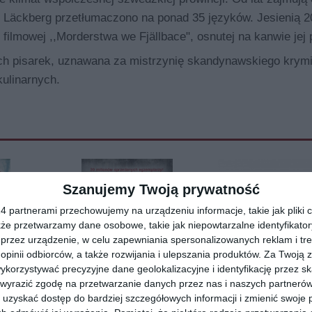
ki Läckberg przetłumaczono na ponad 35 języków. Jesienią 2
filmowej ,,Morderstwa we Fjällbace", osnutej na kanwie jej 
ch pisarek, uznawana za mistrzynię skandynawskiego krymi
kulinarnych.
Szanujemy Twoją prywatność
 partnerami przechowujemy na urządzeniu informacje, takie jak pliki c
kże przetwarzamy dane osobowe, takie jak niepowtarzalne identyfikato
przez urządzenie, w celu zapewniania spersonalizowanych reklam i tre
 opinii odbiorców, a także rozwijania i ulepszania produktów.
Za Twoją z
orzystywać precyzyjne dane geolokalizacyjne i identyfikację przez s
 wyrazić zgodę na przetwarzanie danych przez nas i naszych partneró
uzyskać dostęp do bardziej szczegółowych informacji i zmienić swoje 
[ książka ]
[ książka ]