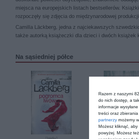
miejsca na europejskich listach bestsellerów. Książ
rozpoczęły się zdjęcia do międzynarodowej produkcji 
Camilla Läckberg
, jedna z najciekawszych szwedzki
także autorką książeczki dla dzieci i dwóch książek 
Na sąsiedniej półce
Razem z naszymi 824
do nich dostęp, a ta
informacje wysyłane 
treści oraz zbierania
partnerzy
możemy wyk
Możesz kliknąć, aby
powyżej. Możesz też 
[ książka ]
[ książka ]