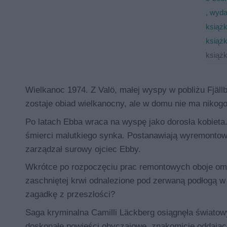
, wyda
książk
książk
książk
Wielkanoc 1974. Z Valö, małej wyspy w pobliżu Fjäll
zostaje obiad wielkanocny, ale w domu nie ma nikogo
Po latach Ebba wraca na wyspę jako dorosła kobieta
śmierci malutkiego synka. Postanawiają wyremontować
zarządzał surowy ojciec Ebby.
Wkrótce po rozpoczęciu prac remontowych oboje oma
zaschniętej krwi odnalezione pod zerwaną podłogą w 
zagadkę z przeszłości?
Saga kryminalna Camilli Läckberg osiągnęła światowy 
doskonałe powieści obyczajowe, znakomicie oddające