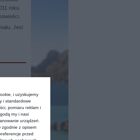
011 roku
powieści.
nału. Jest
ookie, i uzyskujemy
ry i standardowe
ści, pomiaru reklam i
godą my i nasi
kanowanie urządzeń.
w zgodnie z opisem
preferencje przed