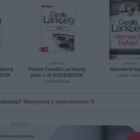
[ audiobook ]
[ audiobook ]
ckberg
Pakiet Camilla Lackberg
Niemiecki bę
BOOK
(tom 1-3) AUDIOBOOK
Camilla Lackbe
Camilla Lackberg
diobooka?
Skorzystaj z wyszukiwarki
REKLAMA