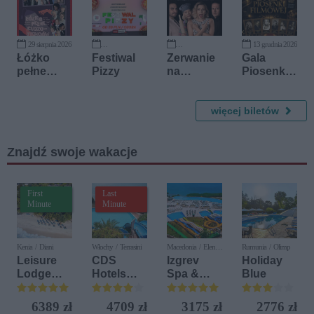
Różnorod
ności
29 sierpnia 2026
13 grudnia 2026
10 września 2026
20 września 2026
Łóżko
Festiwal
Zerwanie
Gala
pełne
Pizzy
na
Piosenki
cudzozie
żądanie -
Filmowej
mców
Ave Teatr
więcej biletów
Znajdź swoje wakacje
First
Last
Minute
Minute
Kenia / Diani
Włochy / Terrasini
Macedonia / Elen
Rumunia / Olimp
Kamen
Leisure
CDS
Izgrev
Holiday
Lodge
Hotels
Spa &
Blue
Beach &
Terrasini
Aquapark
Golf
(ex. Citta
6389 zł
4709 zł
3175 zł
2776 zł
Resort by
del Mare)