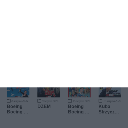
Kup bilet
8 sierpnia 2026
9 sierpnia 2026
15 sierpnia 2026
16 sierpnia 2026
Boeing
DŻEM
Boeing
Kuba
Boeing -
Boeing -
Strzyczko
Bałtycki
Teatr
wski
Teatr
Capitol