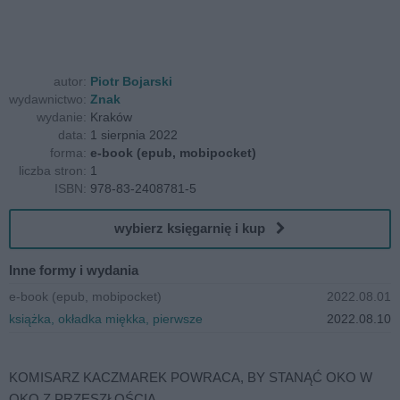
autor:
Piotr Bojarski
wydawnictwo:
Znak
wydanie:
Kraków
data:
1 sierpnia 2022
forma:
e-book (epub, mobipocket)
liczba stron:
1
ISBN:
978-83-2408781-5
wybierz księgarnię i kup
Inne formy i wydania
e-book (epub, mobipocket)
2022.08.01
książka, okładka miękka, pierwsze
2022.08.10
KOMISARZ KACZMAREK POWRACA, BY STANĄĆ OKO W
OKO Z PRZESZŁOŚCIĄ