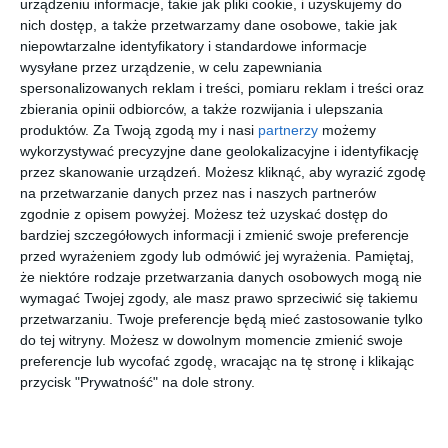
urządzeniu informacje, takie jak pliki cookie, i uzyskujemy do
Na sąsiedniej półce
nich dostęp, a także przetwarzamy dane osobowe, takie jak
niepowtarzalne identyfikatory i standardowe informacje
wysyłane przez urządzenie, w celu zapewniania
spersonalizowanych reklam i treści, pomiaru reklam i treści oraz
zbierania opinii odbiorców, a także rozwijania i ulepszania
produktów.
Za Twoją zgodą my i nasi
partnerzy
możemy
wykorzystywać precyzyjne dane geolokalizacyjne i identyfikację
[ książka, audiobook,
[ e-book ]
[ audiobook, e-book
[ książka, audiobook,
przez skanowanie urządzeń. Możesz kliknąć, aby wyrazić zgodę
e-book ]
]
e-book ]
Kryptoni
Ściema
Mecz
Rache
na przetwarzanie danych przez nas i naszych partnerów
m POSEN
znaczy
Piotr Bojarski
Piotr Bojarski
zgodnie z opisem powyżej. Możesz też uzyskać dostęp do
zemsta
Piotr Bojarski
Piotr Bojarski
bardziej szczegółowych informacji i zmienić swoje preferencje
przed wyrażeniem zgody lub odmówić jej wyrażenia.
Pamiętaj,
że niektóre rodzaje przetwarzania danych osobowych mogą nie
wymagać Twojej zgody, ale masz prawo sprzeciwić się takiemu
przetwarzaniu. Twoje preferencje będą mieć zastosowanie tylko
do tej witryny. Możesz w dowolnym momencie zmienić swoje
preferencje lub wycofać zgodę, wracając na tę stronę i klikając
[ książka, e-book ]
[ audiobook, e-book
[ książka, e-book ]
[ e-book ]
]
Coraz
Fiedler.
Na całego
Szmery
przycisk "Prywatność" na dole strony.
ciemniej w
Głód
Piotr Bojarski
Piotr Bojarski
Warthelan
świata
Piotr Bojarski
Piotr Bojarski
d