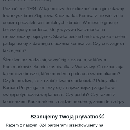
Poznań, rok 1934. W tajemniczych okolicznościach ginie dawny
towarzysz broni Zbigniewa Kaczmarka. Komisarz nie wie, że to
dopiero początek serii brutalnych zbrodni. W mieście grasuje
bezwzględny morderca, który wyzywa Kaczmarka na
niebezpieczny pojedynek. Stawka będzie bardzo wysoka - celem
padają osoby z dawnego otoczenia komisarza. Czy coś zagrozi
także jemu?
Śledztwo przeradza się w wyścig z czasem, w którym
Kaczmarkowi sekunduje aspirantka z Warszawy. Co oznaczają
tajemnicze broszki, które morderca podrzuca swoim ofiarom?
Czy to możliwe, że za zabójstwami stoi kobieta? Policjantka
Barbara Przysługa zmierzy się z najważniejszą zagadką w
swojej dotychczasowej karierze. Czy podoła? Czy razem z
komisarzem Kaczmarkiem znajdzie mordercę, zanim ten zdąży
zrealizować swój plan?
Szanujemy Twoją prywatność
Powyższy opis pochodzi od wydawcy.
Razem z naszymi 824 partnerami przechowujemy na