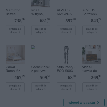
Manfrotto
vidaXL
ALVEUS
ALVEUS
Befree
Witryna,
NIAGARA
Sortownik
Advanced
szarość
20
Albio 40
00
99
78
79
738
681
597
843
Lever
betonu,
zlewozmyw
(2x30 L)
,
,
,
,
czarny
82,5x30,5x1
ak
85,5 cm
granitowy
przejdź do
przejdź do
przejdź do
przejdź do
sklepu
sklepu
sklepu
sklepu
beżowy
1122055
vidaXL
Garnek niski
Strip Panty -
vidaXL
Rama łóżka,
z pokrywką,
ECO S003
Ławka do
lite drewno,
10 l, Pro
przedpokoju
99
59
00
99
467
509
68
269
120x190
, 80x40x45
,
,
,
,
cm,
cm,
podwójna
przydymion
przejdź do
przejdź do
przejdź do
przejdź do
sklepu
sklepu
sklepu
sklepu
y dąb
więcej w pasażu