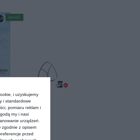
nowość
ookie, i uzyskujemy
ry i standardowe
ści, pomiaru reklam i
nowość
godą my i nasi
kanowanie urządzeń.
w zgodnie z opisem
preferencje przed