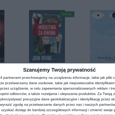
nowość
[ książka, e-book ]
[ e-book ]
Szanujemy Twoją prywatność
Modlitwa za Owena
Zając
John Irving
Cesar Aira
 partnerami przechowujemy na urządzeniu informacje, takie jak pliki c
kże przetwarzamy dane osobowe, takie jak niepowtarzalne identyfikato
przez urządzenie, w celu zapewniania spersonalizowanych reklam i tre
nowość
nowość
 opinii odbiorców, a także rozwijania i ulepszania produktów.
Za Twoją z
orzystywać precyzyjne dane geolokalizacyjne i identyfikację przez s
 wyrazić zgodę na przetwarzanie danych przez nas i naszych partneró
uzyskać dostęp do bardziej szczegółowych informacji i zmienić swoje 