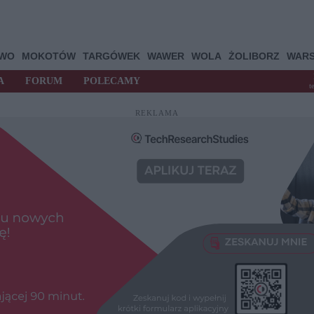
OWO
MOKOTÓW
TARGÓWEK
WAWER
WOLA
ŻOLIBORZ
WAR
A
FORUM
POLECAMY
t
REKLAMA