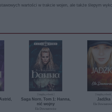
stawowych wartości w trakcie wojen, ale także ślepym wyk
[ książka, e-book ]
[ książka, e-book 
Astrid,
Saga Norn. Tom 1: Hanna,
Jadźka
nić wojny
Ela Downarowi
Ela Downarowicz