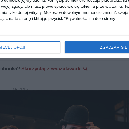
b odmówić jej wyrażenia.
Pamiętaj, że niektóre rodzaje przetwarzani
ojej zgody, ale masz prawo sprzeciwić się takiemu przetwarzaniu. Tw
nie tylko do tej witryny. Możesz w dowolnym momencie zmienić swoje 
jąc na tę stronę i klikając przycisk "Prywatność" na dole strony.
 ]
[ e-book ]
[ książka, audiobook, e
la
W pogoni za utraconym
Dzieci Świętej M
czasem
Ante Tomić
IĘCEJ OPCJI
ZGADZAM SIĘ
Małgorzata Kubicka
diobooka?
Skorzystaj z wyszukiwarki
REKLAMA