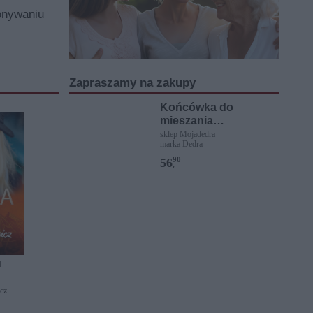
onywaniu
Zapraszamy na zakupy
Końcówka do
mieszania
ROBOTHEUM(R) 1000
sklep Mojadedra
marka Dedra
W, 5 l
90
56
,
]
cz