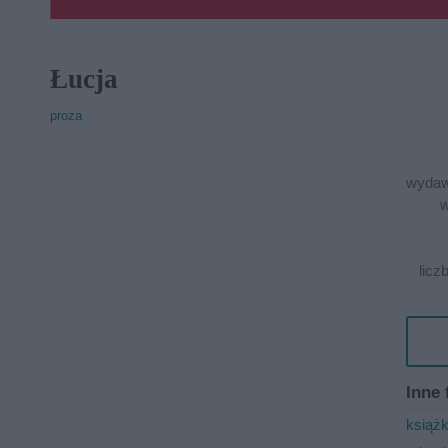
Łucja
proza
wydaw
w
licz
Inne 
książ