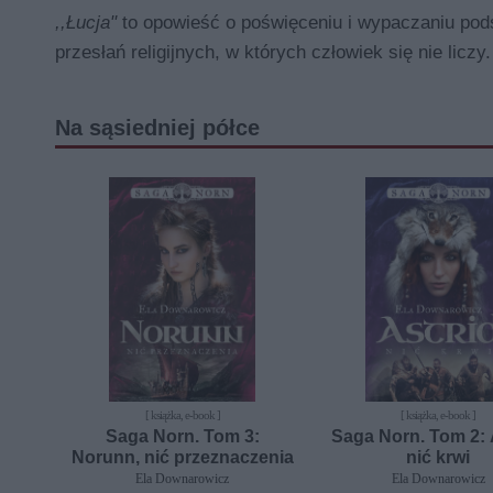
,,Łucja"
to opowieść o poświęceniu i wypaczaniu pod
przesłań religijnych, w których człowiek się nie liczy.
Na sąsiedniej półce
[ książka, e-book ]
[ książka, e-book ]
Saga Norn. Tom 3:
Saga Norn. Tom 2: 
Norunn, nić przeznaczenia
nić krwi
Ela Downarowicz
Ela Downarowicz