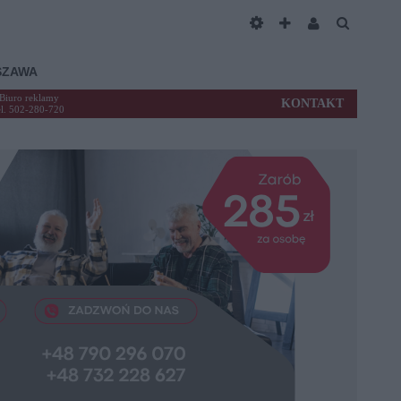
SZAWA
Biuro reklamy
KONTAKT
el. 502-280-720