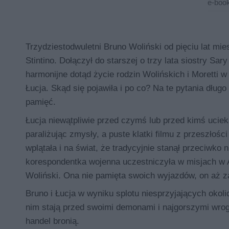
e-book
Trzydziestodwuletni Bruno Woliński od pięciu lat mie
Stintino. Dołączył do starszej o trzy lata siostry Sary
harmonijne dotąd życie rodzin Wolińskich i Moretti 
Łucja. Skąd się pojawiła i po co? Na te pytania dłu
pamięć.
Łucja niewątpliwie przed czymś lub przed kimś uciek
paraliżując zmysły, a puste klatki filmu z przeszłoś
wplątała i na świat, że tradycyjnie stanął przeciwko n
korespondentka wojenna uczestniczyła w misjach w A
Woliński. Ona nie pamięta swoich wyjazdów, on aż z
Bruno i Łucja w wyniku splotu niesprzyjających okol
nim stają przed swoimi demonami i najgorszymi wrog
handel bronią.