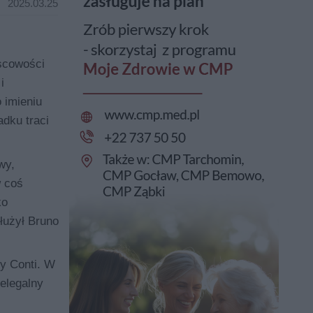
2025.03.25
jscowości
i
 imieniu
adku traci
wy,
w coś
ko
łużył Bruno
zy Conti. W
elegalny