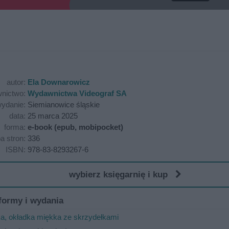
autor:
Ela Downarowicz
nictwo:
Wydawnictwa Videograf SA
ydanie:
Siemianowice śląskie
data:
25 marca 2025
forma:
e-book (epub, mobipocket)
ba stron:
336
ISBN:
978-83-8293267-6
wybierz księgarnię i kup
formy i wydania
ka, okładka miękka ze skrzydełkami