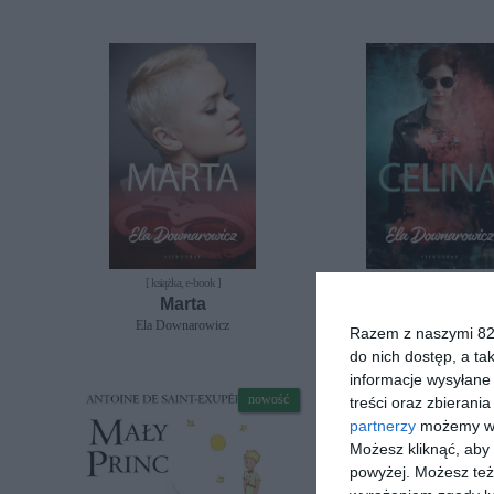
[ książka, e-book ]
[ książka, e-book ]
Marta
Celina
Ela Downarowicz
Ela Downarowicz
Razem z naszymi 824
do nich dostęp, a ta
informacje wysyłane 
nowość
treści oraz zbierania
partnerzy
możemy wyk
Możesz kliknąć, aby
powyżej. Możesz też 