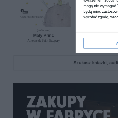
wyrażeniem zgody lu
mogą nie wymagać Tw
będą mieć zastosowa
wycofać zgodę, wraca
[ audiobook ]
[ książka, audiobook, e-book
Mały Princ
Trzy zagadki d
Organizacji
Antoine de Saint-Exupery
W
Eduardo Mendoza
Szukasz książki, au