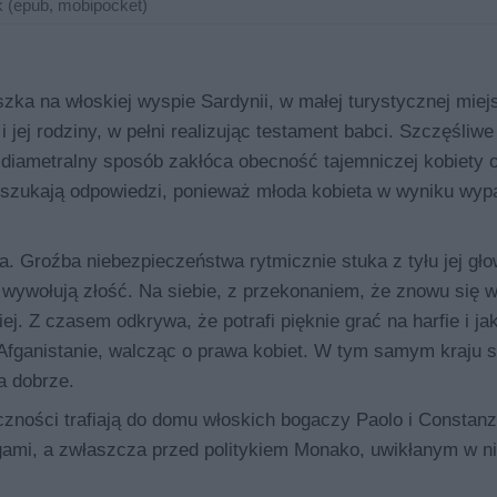
 (epub, mobipocket)
szka na włoskiej wyspie Sardynii, w małej turystycznej mie
 i jej rodziny, w pełni realizując testament babci. Szczęśliwe 
w diametralny sposób zakłóca obecność tajemniczej kobiety o
go szukają odpowiedzi, ponieważ młoda kobieta w wyniku wyp
a. Groźba niebezpieczeństwa rytmicznie stuka z tyłu jej gło
ci wywołują złość. Na siebie, z przekonaniem, że znowu się 
iej. Z czasem odkrywa, że potrafi pięknie grać na harfie i ja
fganistanie, walcząc o prawa kobiet. W tym samym kraju s
a dobrze.
iczności trafiają do domu włoskich bogaczy Paolo i Constan
ami, a zwłaszcza przed politykiem Monako, uwikłanym w ni