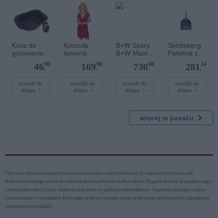
Kosz do
Koszula
B+W Szary
Skottsberg
gotowania
Ismena
B+W Master
Patelnia ze
na parze
Burgund
810
stali
90
90
00
34
46
169
730
281
VarMix 2
NDX1000
węglowej 24
,
,
,
,
MRC nano
cm +
1101616
Skórzane
przejdź do
przejdź do
przejdź do
przejdź do
sklepu
sklepu
sklepu
sklepu
77mm
rękawice,
uchwyty - 2
sztuki
więcej w pasażu
Używamy informacji zapisanych za pomocą cookies w celach reklamowych i statystycznych oraz w celu
dostosowania naszego serwisu do indywidualnych zachowań użytkowni­ków. Mogą też stosować je współpracujący
z nami reklamodawcy, firmy badawcze oraz dostawcy aplikacji multimedialnych. Ustawienia dotyczące cookies
można zmienić w przeglądarce. Korzystając ze strony wyrażasz zgodę na używanie cookies zgodnie z aktualnymi
ustawieniami przeglądarki.