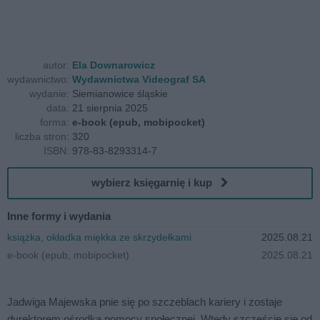
autor:
Ela Downarowicz
wydawnictwo:
Wydawnictwa Videograf SA
wydanie:
Siemianowice śląskie
data:
21 sierpnia 2025
forma:
e-book (epub, mobipocket)
liczba stron:
320
ISBN:
978-83-8293314-7
wybierz księgarnię i kup
Inne formy i wydania
książka, okładka miękka ze skrzydełkami
2025.08.21
e-book (epub, mobipocket)
2025.08.21
Jadwiga Majewska pnie się po szczeblach kariery i zostaje
dyrektorem ośrodka pomocy społecznej. Wtedy szczęście się od