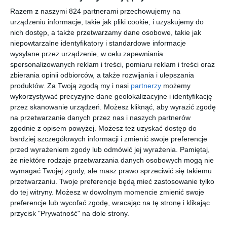
osiedlowych chuliganów, przypadkowo staje Paulina, młoda
Razem z naszymi 824 partnerami przechowujemy na
kobieta pełna empatii i zdroworozsądkowego podejścia do życia.
urządzeniu informacje, takie jak pliki cookie, i uzyskujemy do
Na nowo uczy Jadźkę zaufania i przypomina o ukrytym w głębi
nich dostęp, a także przetwarzamy dane osobowe, takie jak
niepowtarzalne identyfikatory i standardowe informacje
człowieczeństwie. Pomaga odkryć prawdę sprzed dziesięciu lat i
wysyłane przez urządzenie, w celu zapewniania
odzyskać rodzinę. Tę ze starego życia i bezdomnej egzystencji.
spersonalizowanych reklam i treści, pomiaru reklam i treści oraz
zbierania opinii odbiorców, a także rozwijania i ulepszania
produktów.
Za Twoją zgodą my i nasi
partnerzy
możemy
Na sąsiedniej półce
wykorzystywać precyzyjne dane geolokalizacyjne i identyfikację
przez skanowanie urządzeń. Możesz kliknąć, aby wyrazić zgodę
na przetwarzanie danych przez nas i naszych partnerów
zgodnie z opisem powyżej. Możesz też uzyskać dostęp do
bardziej szczegółowych informacji i zmienić swoje preferencje
przed wyrażeniem zgody lub odmówić jej wyrażenia.
Pamiętaj,
[ książka, e-book ]
[ książka, e-book ]
[ książka, e-book ]
[ książka, e-book ]
że niektóre rodzaje przetwarzania danych osobowych mogą nie
Saga
Saga
Saga
Łucja
wymagać Twojej zgody, ale masz prawo sprzeciwić się takiemu
Norn. Tom
Norn. Tom
Norn. Tom
Ela
przetwarzaniu. Twoje preferencje będą mieć zastosowanie tylko
Downarowicz
3:
2: Astrid,
1: Hanna,
Ela
Ela
Ela
do tej witryny. Możesz w dowolnym momencie zmienić swoje
Downarowicz
Downarowicz
Downarowicz
Norunn,
nić krwi
nić wojny
preferencje lub wycofać zgodę, wracając na tę stronę i klikając
nić
przycisk "Prywatność" na dole strony.
przeznacz
enia