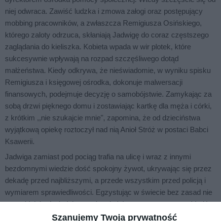
niej odwraca. Zawiść ludzka i zmowa załogi oraz postępujący
mobbing pracowników, a zwłaszcza Remigiusza Osińskiego,
którego zaloty odrzuca, skłaniają Jadwigę do coraz częstszego
zaglądania do kieliszka. Kobieta wpada w wir plotek, które
sukcesywnie wpływają na rozpad szczęśliwego dotąd
małżeństwa. Kiedy odkrywa, że nieświadomie, w wyniku spisku
Remigiusza i księgowej ośrodka, dokonuje malwersacji
finansowych, podejmuje decyzję o samobójstwie. Zamykając za
sobą drzwi pięknego domu i zostawiając kartkę dla męża i córki,
z krótkim ,,nie szukajcie mnie", zapomina, że od dzieciństwa
wyjątkową opiekę roztoczył nad nią Anioł Stróż w postaci Babci
Ksawerii.
Jadwiga zamiast pod pociąg trafia na ulicę i wraz z innymi
bezdomnymi wiedzie dość spokojny żywot, ukrywając się przez
dekadę przed najbliższymi, a przede wszystkim przed policją i
wymiarem sprawiedliwości. Egzystując w świecie bez zasad nie
przewidziała, że kolejny raz los da jej szansę na naprawę błędów
przeszłości. W obronie Jadźki szykanowanej przez grupkę
Szanujemy Twoją prywatność