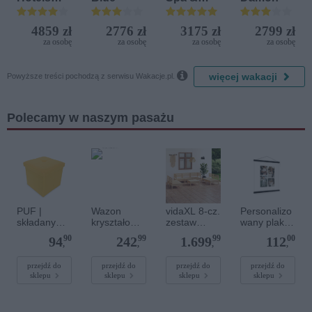
Terrasini
Aquapark
(ex. Citta
4859 zł
2776 zł
3175 zł
2799 zł
del Mare)
za osobę
za osobę
za osobę
za osobę

więcej wakacji
Powyższe treści pochodzą z serwisu Wakacje.pl.
Polecamy w naszym pasażu
PUF |
Wazon
vidaXL 8-cz.
Personalizo
składany
kryształowy
zestaw
wany plakat
puf ze
25 cm -
mebli
z
90
99
99
00
94
242
1.699
112
schowkiem |
Bazalt
wypoczynko
lakierowany
,
,
,
,
rozmiar M |
Green Full
wych do
m
żółty
(127037)
ogrodu,
magnetyczn
przejdź do
przejdź do
przejdź do
przejdź do
sklepu
sklepu
sklepu
sklepu
drewno
ym
sosnowe
wieszaczkie
m 40 x 50
cm