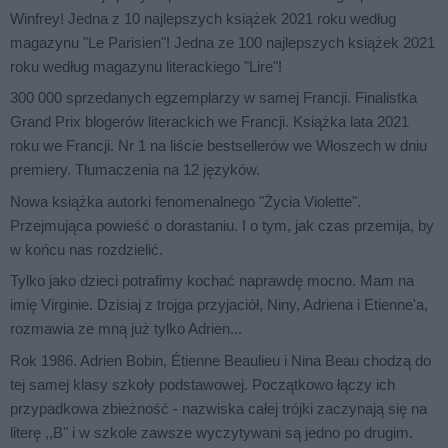
Winfrey! Jedna z 10 najlepszych książek 2021 roku według
magazynu "Le Parisien"! Jedna ze 100 najlepszych książek 2021
roku według magazynu literackiego "Lire"!
300 000 sprzedanych egzemplarzy w samej Francji. Finalistka
Grand Prix blogerów literackich we Francji. Książka lata 2021
roku we Francji. Nr 1 na liście bestsellerów we Włoszech w dniu
premiery. Tłumaczenia na 12 języków.
Nowa książka autorki fenomenalnego "Życia Violette".
Przejmująca powieść o dorastaniu. I o tym, jak czas przemija, by
w końcu nas rozdzielić.
Tylko jako dzieci potrafimy kochać naprawdę mocno. Mam na
imię Virginie. Dzisiaj z trojga przyjaciół, Niny, Adriena i Etienne'a,
rozmawia ze mną już tylko Adrien...
Rok 1986. Adrien Bobin, Étienne Beaulieu i Nina Beau chodzą do
tej samej klasy szkoły podstawowej. Początkowo łączy ich
przypadkowa zbieżność - nazwiska całej trójki zaczynają się na
literę ,,B" i w szkole zawsze wyczytywani są jedno po drugim.