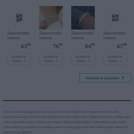
Spersonaliz
Spersonaliz
Spersonaliz
Spersonaliz
owany
owana
owana
owany
plakat - 30 x
bransoletka
bransoletka
plakat - 40 x
00
00
00
00
63
76
84
67
40 cm
sznurkowa -
z
40 cm
,
,
,
,
Różowa -
kamieniami
Srebrne
szlachetnym
przejdź do
przejdź do
przejdź do
przejdź do
sklepu
sklepu
sklepu
sklepu
kółko
i - Szary - M
- 6 mm
więcej w pasażu
Używamy informacji zapisanych za pomocą cookies w celach reklamowych i statystycznych oraz w celu
dostosowania naszego serwisu do indywidualnych zachowań użytkowni­ków. Mogą też stosować je współpracujący
z nami reklamodawcy, firmy badawcze oraz dostawcy aplikacji multimedialnych. Ustawienia dotyczące cookies
można zmienić w przeglądarce. Korzystając ze strony wyrażasz zgodę na używanie cookies zgodnie z aktualnymi
ustawieniami przeglądarki.