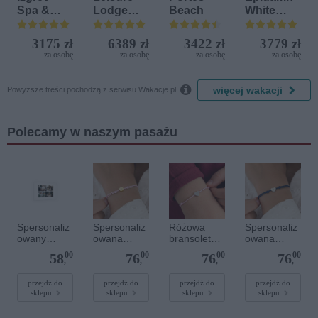
Spa &
Lodge
Beach
White
Aquapark
Beach &
Sensation
Golf
3175 zł
6389 zł
3422 zł
3779 zł
Resort by
za osobę
za osobę
za osobę
za osobę
Diamonds

więcej wakacji
Powyższe treści pochodzą z serwisu Wakacje.pl.
Polecamy w naszym pasażu
Spersonaliz
Spersonaliz
Różowa
Spersonaliz
owany
owana
bransoletka
owana
plakat - 30 x
bransoletka
sznurkowa
bransoletka
00
00
00
00
58
76
76
76
20 cm
sznurkowa -
dla dzieci -
sznurkowa -
,
,
,
,
Różowa -
Spersonaliz
Niebieska -
Złote kółko
owana -
Srebrne
przejdź do
przejdź do
przejdź do
przejdź do
sklepu
sklepu
sklepu
sklepu
Srebrne
serce
serce