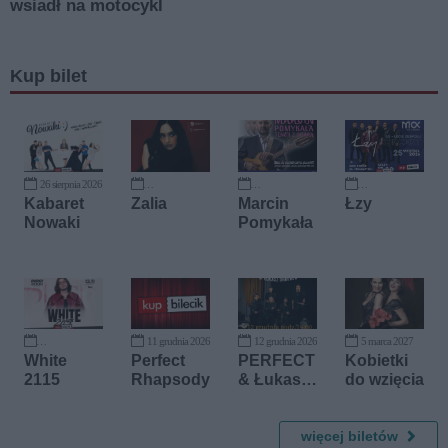
Kup bilet
26 sierpnia 2026
12 września 2026
18 września 2026
25 września 2026
Kabaret
Zalia
Marcin
Łzy
Nowaki
Pomykała
11 grudnia 2026
12 grudnia 2026
5 marca 2027
13 listopada 2026
White
Perfect
PERFECT
Kobietki
2115
Rhapsody
& Łukasz
do wzięcia
Drapała
więcej biletów