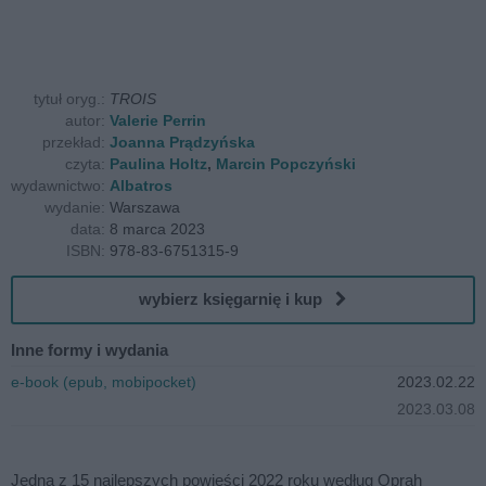
tytuł oryg.:
TROIS
autor:
Valerie Perrin
przekład:
Joanna Prądzyńska
czyta:
Paulina Holtz
,
Marcin Popczyński
wydawnictwo:
Albatros
wydanie:
Warszawa
data:
8 marca 2023
ISBN:
978-83-6751315-9
wybierz księgarnię i kup
Inne formy i wydania
e-book (epub, mobipocket)
2023.02.22
2023.03.08
Jedna z 15 najlepszych powieści 2022 roku według Oprah