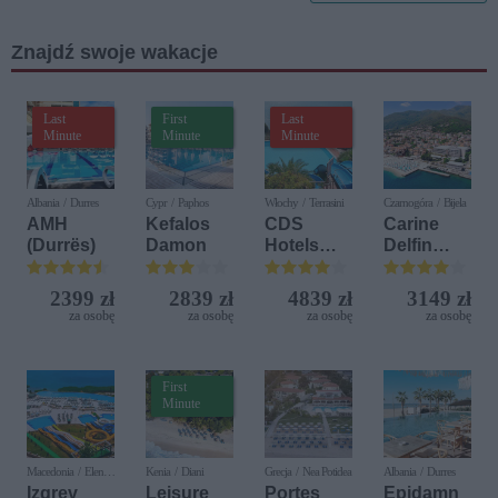
Znajdź swoje wakacje
Last
First
Last
Minute
Minute
Minute
Albania / Durres
Cypr / Paphos
Włochy / Terrasini
Czarnogóra / Bijela
AMH
Kefalos
CDS
Carine
(Durrës)
Damon
Hotels
Delfin
Terrasini
Bijela (ex.
(ex. Citta
Iberostar
2399 zł
2839 zł
4839 zł
3149 zł
del Mare)
Bijela
za osobę
za osobę
za osobę
za osobę
Delfin)
First
Minute
Macedonia / Elen
Kenia / Diani
Grecja / Nea Potidea
Albania / Durres
Kamen
Izgrev
Leisure
Portes
Epidamn