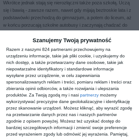
Wkrótce jednak stają się nierozłączni także poza szkołą. Uczą
się i bawią - zawsze razem, nawet gdy mijają beztroskie lata i z
podstawówki przechodzą do gimnazjum, a potem do liceum, aż
w końcu porzucają szkolne autobusy i zaczynają chadzać do
nocnych klubów. Związani przysięgą krwi, obiecali sobie za
wszelką cenę wspierać się w osiągnięciu upragnionego celu:
Szanujemy Twoją prywatność
nade wszystko pragną opuścić małe prowincjonalne miasteczko,
Razem z naszymi 824 partnerami przechowujemy na
z którego pochodzą, i zamieszkać w Paryżu, oddać się
urządzeniu informacje, takie jak pliki cookie, i uzyskujemy do
muzycznej pasji i za nic nie pozwolić, by życie ich rozdzieliło. Ale
nich dostęp, a także przetwarzamy dane osobowe, takie jak
niepowtarzalne identyfikatory i standardowe informacje
czas mija nieubłaganie, a los ma wobec nich własne plany... Rok
wysyłane przez urządzenie, w celu zapewniania
2017. Na dnie jeziora w małym miasteczku, w którym dorastała
spersonalizowanych reklam i treści, pomiaru reklam i treści oraz
trójka przyjaciół, znaleziony zostaje wrak samochodu. Virginie,
zbierania opinii odbiorców, a także rozwijania i ulepszania
niezależna dziennikarka lokalnych mediów, relacjonuje
produktów.
Za Twoją zgodą my i nasi
partnerzy
możemy
wydarzenie. W przeszłości bardzo dobrze znała Adriena,
wykorzystywać precyzyjne dane geolokalizacyjne i identyfikację
Étienne'a i Ninę. Jaki jest związek między tragicznym
przez skanowanie urządzeń. Możesz kliknąć, aby wyrazić zgodę
wypadkiem a historią ich nierozłącznej przyjaźni? Valérie Perrin
na przetwarzanie danych przez nas i naszych partnerów
zgodnie z opisem powyżej. Możesz też uzyskać dostęp do
snuje historię splątanych losów bohaterów od lat dziecięcych,
bardziej szczegółowych informacji i zmienić swoje preferencje
przez czas dojrzewania, aż po dorosłość - tytułowej trójki
przed wyrażeniem zgody lub odmówić jej wyrażenia.
Pamiętaj,
złączonej więzami, które los i czas nieubłaganie wystawiają na