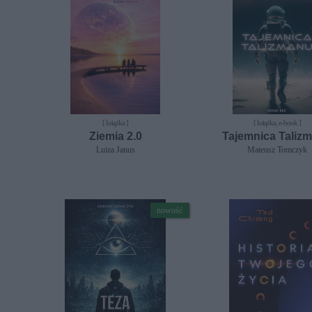
[ książka ]
[ książka, e-book ]
Ziemia 2.0
Tajemnica Taliz
Luiza Janus
Mateusz Tomczyk
nowość