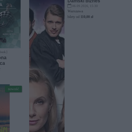
Damski biznes
06.09.2026, 15:30
Warszawa
bilety od
110,00 zł
-book ]
ona
ca
r
nowość