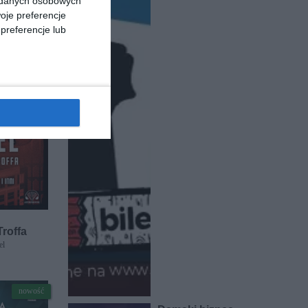
a danych osobowych
oje preferencje
preferencje lub
Troffa
el
nowość