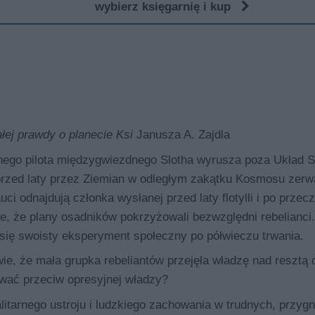
wybierz księgarnię i kup
łej prawdy o planecie Ksi
Janusza A. Zajdla
o pilota międzygwiezdnego Slotha wyrusza poza Układ S
przed laty przez Ziemian w odległym zakątku Kosmosu zerw
 odnajdują członka wysłanej przed laty flotylli i po przecz
e, że plany osadników pokrzyżowali bezwzględni rebelianci.
się swoisty eksperyment społeczny po półwieczu trwania.
ie, że mała grupka rebeliantów przejęła władzę nad resztą
tować przeciw opresyjnej władzy?
litarnego ustroju i ludzkiego zachowania w trudnych, przygn