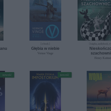
[ e-book ]
[ książka, audiobook, e
manu
Głębia w niebie
Nieskończ
szachowni
Vernor Vinge
Henry Kuttne
nowość
nowość