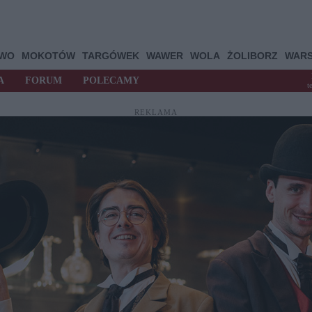
OWO
MOKOTÓW
TARGÓWEK
WAWER
WOLA
ŻOLIBORZ
WAR
A
FORUM
POLECAMY
t
REKLAMA