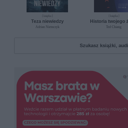
[ książka ]
[ książka ]
Teza niewiedzy
Historia twojego 
Adrian Niemczyk
Ted Chiang
Szukasz książki, au