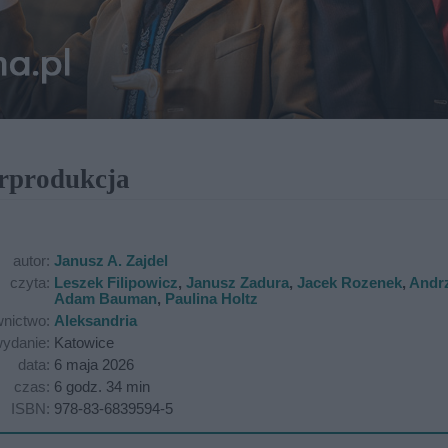
erprodukcja
autor:
Janusz A. Zajdel
czyta:
Leszek Filipowicz
,
Janusz Zadura
,
Jacek Rozenek
,
Andrz
Adam Bauman
,
Paulina Holtz
nictwo:
Aleksandria
ydanie:
Katowice
data:
6 maja 2026
czas:
6 godz. 34 min
ISBN:
978-83-6839594-5