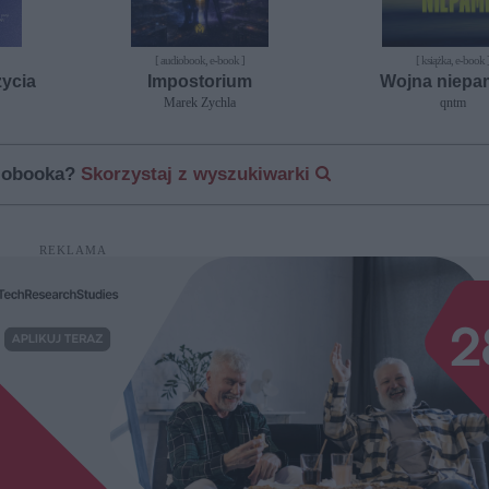
[ audiobook, e-book ]
[ książka, e-book 
życia
Impostorium
Wojna niepa
Marek Zychla
qntm
diobooka?
Skorzystaj z wyszukiwarki
REKLAMA