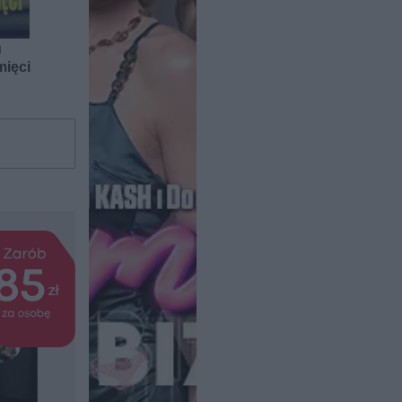
]
mięci