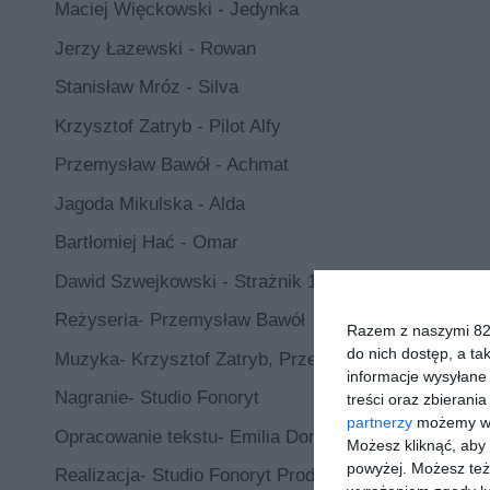
Maciej Więckowski - Jedynka
Jerzy Łazewski - Rowan
Stanisław Mróz - Silva
Krzysztof Zatryb - Pilot Alfy
Przemysław Bawół - Achmat
Jagoda Mikulska - Alda
Bartłomiej Hać - Omar
Dawid Szwejkowski - Strażnik 1
Reżyseria- Przemysław Bawół
Razem z naszymi 824
do nich dostęp, a ta
Muzyka- Krzysztof Zatryb, Przemysław Bawół
informacje wysyłane 
Nagranie- Studio Fonoryt
treści oraz zbierania
partnerzy
możemy wyk
Opracowanie tekstu- Emilia Domańska
Możesz kliknąć, aby
powyżej. Możesz też 
Realizacja- Studio Fonoryt Produkcja- Wydawnictwo 