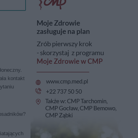
łoneczny.
ała kontakt
ytaniu
 osadników?
iatających