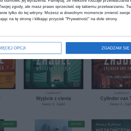
b odmówić jej wyrażenia.
Pamiętaj, że niektóre rodzaje przetwarzani
ojej zgody, ale masz prawo sprzeciwić się takiemu przetwarzaniu. Tw
nie tylko do tej witryny. Możesz w dowolnym momencie zmienić swoje 
jąc na tę stronę i klikając przycisk "Prywatność" na dole strony.
IĘCEJ OPCJI
ZGADZAM SIĘ
[ audiobook ]
[ audiobook ]
r
Wyjście z cienia
Cylinder van 
Janusz A. Zajdel
Janusz A. Zajd
nowość
nowość