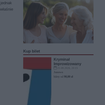
,
jednak
 właśnie
Kup bilet
Kryminał
Improwizowany
21.08.2026, 20:15
Janowo
bilety od
90,00 zł