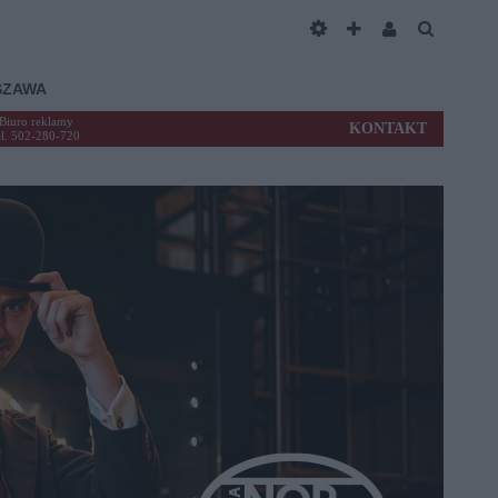
SZAWA
Biuro reklamy
KONTAKT
el. 502-280-720