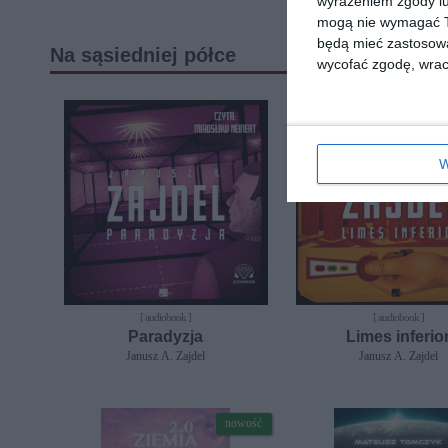
wyrażeniem zgody lu
mogą nie wymagać Tw
będą mieć zastosowa
Na sąsiedniej półce
wycofać zgodę, wraca
W
[ audiobook ]
[ audiobook ]
Paradyzja
Limes inferio
Janusz A. Zajdel
Janusz A. Zajdel
nowość