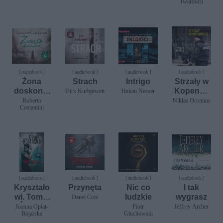
Twardoch
[ audiobook ]
[ audiobook ]
[ audiobook ]
[ audiobook ]
Żona
Strach
Intrigo
Strzały w
doskonał
Kopenha
Dirk Kurbjuweit
Hakan Nesser
a
dze
Roberto
Niklas Orrenius
Costantini
[ audiobook ]
[ audiobook ]
[ audiobook ]
[ audiobook ]
Kryształo
Przynęta
Nic co
I tak
wi. Tom 1
ludzkie
wygrasz
Danel Cole
Świeża
Joanna Opiat-
Piotr
Jeffrey Archer
Bojarska
Głuchowski
krew