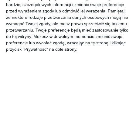
bardziej szczegółowych informacji i zmienić swoje preferencje
przed wyrażeniem zgody lub odmówić jej wyrażenia.
Pamiętaj,
że niektóre rodzaje przetwarzania danych osobowych mogą nie
wymagać Twojej zgody, ale masz prawo sprzeciwić się takiemu
przetwarzaniu. Twoje preferencje będą mieć zastosowanie tylko
[ audiobook ]
[ audiobook ]
[ audiobook ]
[ audiobook ]
Serotonin
Koniec
Władcy
drzewo
do tej witryny. Możesz w dowolnym momencie zmienić swoje
a
gry
czasu
Łukasz
preferencje lub wycofać zgodę, wracając na tę stronę i klikając
Wierzbicki
Michel
Daniel Cole
Eva Garcia
przycisk "Prywatność" na dole strony.
Houellebecq
Saenz de Urturi
[ audiobook ]
[ audiobook ]
[ audiobook ]
[ audiobook ]
Pilot ci
Na progu
Polowanie
Skorpion
tego nie
zła
na zło
Krzysztof
Wójcik
powie
Patrick Smith
Louise Candlish
Chris Carter