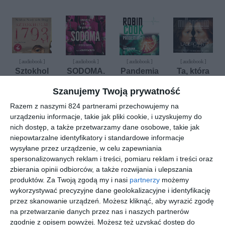
[ audiobook ]
[ audiobook ]
[ audiobook ]
[ audiobook ]
Sztokhol
SODOMA.
Pandemia
Ta, która
m 1793
Hipokryzj
musi
Robin Cook
a i władza
umrzeć
Szanujemy Twoją prywatność
Niklas Natt-och-
Frederic Martel
David
Dag
Lagercrantz
w
Razem z naszymi 824 partnerami przechowujemy na
Watykanie
urządzeniu informacje, takie jak pliki cookie, i uzyskujemy do
nich dostęp, a także przetwarzamy dane osobowe, takie jak
niepowtarzalne identyfikatory i standardowe informacje
wysyłane przez urządzenie, w celu zapewniania
spersonalizowanych reklam i treści, pomiaru reklam i treści oraz
[ audiobook ]
[ audiobook ]
[ audiobook ]
[ audiobook ]
zbierania opinii odbiorców, a także rozwijania i ulepszania
Komu bije
Szeptacz
Rytuały
Miłość
produktów.
Za Twoją zgodą my i nasi
partnerzy
możemy
dzwon
wody
leczy rany
Alex North
wykorzystywać precyzyjne dane geolokalizacyjne i identyfikację
Ernest
Eva Garcia
Katarzyna
przez skanowanie urządzeń. Możesz kliknąć, aby wyrazić zgodę
Hemingway
Saenz de Urturi
Bonda
na przetwarzanie danych przez nas i naszych partnerów
zgodnie z opisem powyżej. Możesz też uzyskać dostęp do