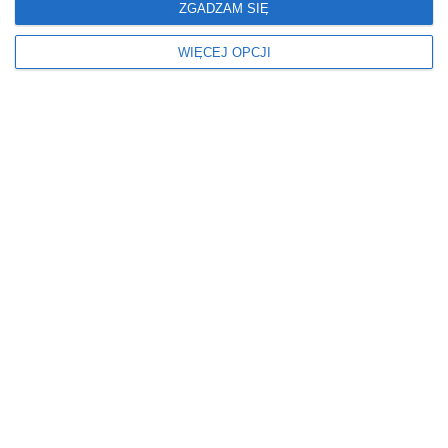
ZGADZAM SIĘ
rozwiązania.
REKLAMA
WIĘCEJ OPCJI
Niebezpieczny chodnik na Jelonkach.
Trzeba pilnować dzieci
wczoraj › bezpieczeństwo
Mieszkańcy Jelonek zwracają uwagę na niebezpieczny
fragment chodnika przy ul. Powstańców Śląskich. Ich
zdaniem brak barierek i bliskość ruchliwej jezdni
stwarzają zagrożenie, zwłaszcza dla dzieci. Zarząd