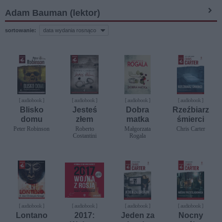
Adam Bauman (lektor)
sortowanie:
[ audiobook ]
[ audiobook ]
[ audiobook ]
[ audiobook ]
Blisko
Jesteś
Dobra
Rzeźbiarz
domu
złem
matka
śmierci
Peter Robinson
Roberto
Małgorzata
Chris Carter
Costantini
Rogala
[ audiobook ]
[ audiobook ]
[ audiobook ]
[ audiobook ]
Lontano
2017:
Jeden za
Nocny