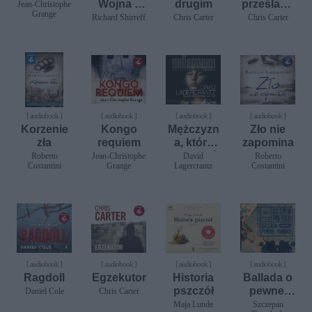
Wojna z
drugim
prześlado
Jean-Christophe
Grange
Rosją
wca
Richard Shirreff
Chris Carter
Chris Carter
[ audiobook ]
[ audiobook ]
[ audiobook ]
[ audiobook ]
Korzenie
Kongo
Mężczyzn
Zło nie
zła
requiem
a, który
zapomina
gonił swój
Roberto
Jean-Christophe
David
Roberto
Costantini
Grange
Lagercrantz
Costantini
cień
[ audiobook ]
[ audiobook ]
[ audiobook ]
[ audiobook ]
Ragdoll
Egzekutor
Historia
Ballada o
pszczół
pewnej
Daniel Cole
Chris Carter
panience
Maja Lunde
Szczepan