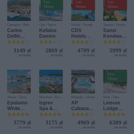
First
Last
Last
Minute
Minute
Minute
Czarnogóra / Bijela
Cypr / Paphos
Włochy / Terrasini
Tanzania / Kendwa
Carine
Kefalos
CDS
Sansi
Delfin
Damon
Hotels
Kendwa
Bijela (ex.
Terrasini
Beach
Iberostar
(ex. Citta
Resort
3149 zł
2869 zł
4709 zł
5999 zł
Bijela
del Mare)
za osobę
za osobę
za osobę
za osobę
Delfin)
First
Minute
Albania / Durres
Macedonia / Elen
Portugalia / Cabanas
Kenia / Diani
Kamen
Epidamn
Izgrev
AP
Leisure
White
Spa &
Cabanas
Lodge
Sensation
Aquapark
Beach &
Beach &
Nature
Golf
3779 zł
3175 zł
4969 zł
6389 zł
Resort by
za osobę
za osobę
za osobę
za osobę
Diamonds