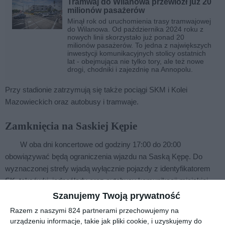
Tramwaj do Wilanowa przewiózł już 20
milionów pasażerów
Minął rok od uruchomienia trasy tramwajowej
do Wilanowa. Od października 2024 roku z
nowych linii skorzystało już ponad 20
milionów pasażerów. To jedna z największych
inwestycji komunikacyjnych stolicy ostatnich
lat - obejmująca nie tylko tory, ale też nowe
drogi, chodniki i zajezdnię na Annopolu.
Przy stadionie zatrzymują się także pociągi SKM i Kolei
Mazowieckich oraz autobusy i tramwaje.
Zamknięcia na Saskiej Kępie
W oba dni koncertowe od godziny 17:00 do 20:00
obowiązywać będą ograniczenia wjazdu na Saską Kępę. Do
wyznaczonej strefy wjadą wyłącznie pojazdy z identyfikatorem
SK, taksówki, jednoślady oraz autobusy komunikacji miejskiej.
Ograniczenia obejmą obszar wyznaczony ulicami: Aleją
Szanujemy Twoją prywatność
Poniatowskiego, Aleją Waszyngtona, Międzynarodową, Aleją
Razem z naszymi 824 partnerami przechowujemy na
Stanów Zjednoczonych i Wałem Miedzeszyńskim oraz rejon
urządzeniu informacje, takie jak pliki cookie, i uzyskujemy do