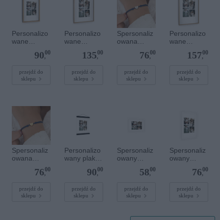
Personalizo
Personalizo
Spersonaliz
Personalizo
wane
wane
owana
wane
zdjęcie w
zdjęcie w
bransoletka
zdjęcie w
00
00
00
00
90
135
76
157
drewnianej
drewnianej
sznurkowa -
drewnianej
,
,
,
,
ramce 20 x
ramce 40 x
Niebieska -
ramce 40 x
30 cm
50 cm
Srebrne
60 cm
przejdź do
przejdź do
przejdź do
przejdź do
sklepu
sklepu
sklepu
sklepu
serce
Spersonaliz
Personalizo
Spersonaliz
Spersonaliz
owana
wany plakat
owany
owany
bransoletka
z
plakat - 30 x
plakat - 40 x
00
00
00
00
76
90
58
76
sznurkowa -
lakierowany
20 cm
60 cm
,
,
,
,
Niebieska -
m
Złote serce
magnetyczn
przejdź do
przejdź do
przejdź do
przejdź do
sklepu
sklepu
sklepu
sklepu
ym
wieszaczkie
m 20 x 30