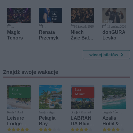
2026
Wielki
Powrót
8 listopada 2026
19 grudnia 2026
13 października 2026
26 października 2026
Magic
Renata
Niech
donGURA
Tenors
Przemyk
Żyje Bal
Lesko
Symfonic
znie -
Największ
więcej biletów
e Polskie
Przeboje
Znajdź swoje wakacje
First
Last
Minute
Minute
Kenia / Diani
Grecja / Agia
Grecja / Kremasti
Bułgaria / Św.
Pelagia
Konstantyn i Elena
Leisure
Pelagia
LABRAN
Azalia
Lodge
Bay
DA Blue
Hotel &
Beach &
Bay
Spa