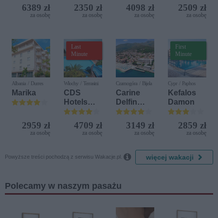
Golf
Resort
6389 zł
2350 zł
4098 zł
2509 zł
Resort by
za osobę
za osobę
za osobę
za osobę
Diamonds
Last
First
Minute
Minute
Albania / Durres
Włochy / Terrasini
Czarnogóra / Bijela
Cypr / Paphos
Marika
CDS
Carine
Kefalos
Hotels
Delfin
Damon
Terrasini
Bijela (ex.
(ex. Citta
Iberostar
2959 zł
4709 zł
3149 zł
2859 zł
del Mare)
Bijela
za osobę
za osobę
za osobę
za osobę
Delfin)

więcej wakacji
Powyższe treści pochodzą z serwisu Wakacje.pl.
Polecamy w naszym pasażu