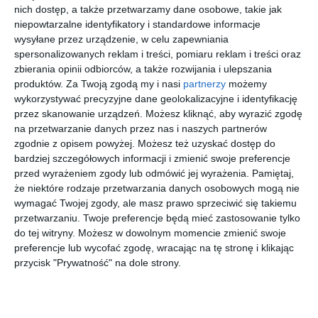
Aleją Stanów Zjednoczonych, Afrykańską i Bora-Komorowskiego.
nich dostęp, a także przetwarzamy dane osobowe, takie jak
niepowtarzalne identyfikatory i standardowe informacje
wysyłane przez urządzenie, w celu zapewniania
spersonalizowanych reklam i treści, pomiaru reklam i treści oraz
Znajdź swoje wakacje
zbierania opinii odbiorców, a także rozwijania i ulepszania
produktów.
Za Twoją zgodą my i nasi
partnerzy
możemy
Last
First
First
First
wykorzystywać precyzyjne dane geolokalizacyjne i identyfikację
Minute
Minute
Minute
Minute
przez skanowanie urządzeń. Możesz kliknąć, aby wyrazić zgodę
na przetwarzanie danych przez nas i naszych partnerów
zgodnie z opisem powyżej. Możesz też uzyskać dostęp do
Seszele
Bułgaria
Chorwacja
Meksyk
bardziej szczegółowych informacji i zmienić swoje preferencje
Berjaya
Calimera
Holiday
Bahia
przed wyrażeniem zgody lub odmówić jej wyrażenia.
Pamiętaj,
Beau
Ralitsa
Village
Principe
Vallon
Superior
Sagitta
Grand
że niektóre rodzaje przetwarzania danych osobowych mogą nie
Bay
(Omis)
Coba
wymagać Twojej zgody, ale masz prawo sprzeciwić się takiemu
6069 zł
1289 zł
2889 zł
5829 zł
Resort &
przetwarzaniu. Twoje preferencje będą mieć zastosowanie tylko
za osobę
za osobę
za osobę
za osobę
Casino
do tej witryny. Możesz w dowolnym momencie zmienić swoje
preferencje lub wycofać zgodę, wracając na tę stronę i klikając

więcej wakacji
Powyższe treści pochodzą z serwisu Wakacje.pl.
przycisk "Prywatność" na dole strony.
Zmiany dla autobusów przed koncertem