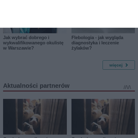
Jak wybrać dobrego i
Flebologia - jak wygląda
wykwalifikowanego okulistę
diagnostyka i leczenie
w Warszawie?
żylaków?
więcej