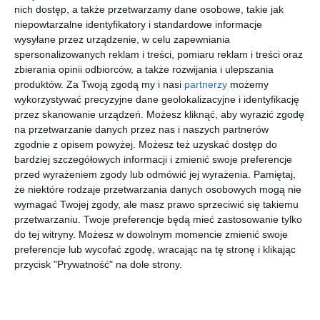
Night Run Warsaw. Utrudnienia już w piątek
nich dostęp, a także przetwarzamy dane osobowe, takie jak
niepowtarzalne identyfikatory i standardowe informacje
Nocny bieg rozpocznie się 5 czerwca o godzinie 23:00 w
wysyłane przez urządzenie, w celu zapewniania
Multimedialnym Parku Fontann. Trasa poprowadzi ulicami
spersonalizowanych reklam i treści, pomiaru reklam i treści oraz
Sanguszki, Konwiktorską, Bonifraterską, przez Plac Krasińskich,
zbierania opinii odbiorców, a także rozwijania i ulepszania
produktów.
Za Twoją zgodą my i nasi
partnerzy
możemy
Miodową i Krakowskie Przedmieście.
wykorzystywać precyzyjne dane geolokalizacyjne i identyfikację
Ulica Sanguszki zostanie zamknięta od godziny 22:00, a
przez skanowanie urządzeń. Możesz kliknąć, aby wyrazić zgodę
pozostałe odcinki trasy od 22:30. Ruch wróci około północy. W
na przetwarzanie danych przez nas i naszych partnerów
tym czasie autobusy linii 111, 116, 128, 175, 180, 503, 518 i N44
zgodnie z opisem powyżej. Możesz też uzyskać dostęp do
pojadą objazdami przez Andersa, Plac Bankowy i Senatorską.
bardziej szczegółowych informacji i zmienić swoje preferencje
Dla mieszkańców Starego i Nowego Miasta przygotowane
przed wyrażeniem zgody lub odmówić jej wyrażenia.
Pamiętaj,
zostaną specjalne śluzy umożliwiające wyjazd z osiedli. Na trasie
że niektóre rodzaje przetwarzania danych osobowych mogą nie
wymagać Twojej zgody, ale masz prawo sprzeciwić się takiemu
biegu od godziny 21:30 obowiązywać będą również zakazy
przetwarzaniu. Twoje preferencje będą mieć zastosowanie tylko
parkowania.
do tej witryny. Możesz w dowolnym momencie zmienić swoje
preferencje lub wycofać zgodę, wracając na tę stronę i klikając
przycisk "Prywatność" na dole strony.
Znajdź swoje wakacje
Last
Last
First