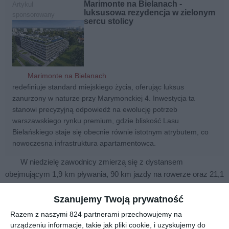
Marimonte na Bielanach -
Artykuł
luksusowa rezydencja w zielonym
sponsorowany
sercu stolicy
Marimonte na Bielanach
redefiniuje standard miejskiego życia, oferując luksus
zanurzony w naturze przy Marymonckiej 4. Inwestycja ta
stanowi precyzyjną odpowiedź na ewolucję potrzeb
warszawskiego rynku premium, gdzie bliskość Lasu
Bielańskiego staje się obecnie równie istotnym atrybutem, co
nowoczesna infrastruktura apartamentowca.
W niedzielę zawodnicy zmierzą się z dystansem
obejmującym 1,9 km pływania, 90 km jazdy na rowerze oraz 21,1
km biegu. Organizacja imprezy wiąże się z czasowymi
zamknięciami ulic i zmianami w kursowaniu komunikacji
Szanujemy Twoją prywatność
miejskiej.
Razem z naszymi 824 partnerami przechowujemy na
urządzeniu informacje, takie jak pliki cookie, i uzyskujemy do