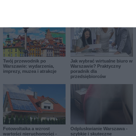
przewodnik zakupowy w
Ursusie lub bez wychodzenia
Asmeble
z domu
Twój przewodnik po
Jak wybrać wirtualne biuro w
Warszawie: wydarzenia,
Warszawie? Praktyczny
imprezy, muzea i atrakcje
poradnik dla
przedsiębiorców
Fotowoltaika a wzrost
Odpluskwianie Warszawa -
wartości nieruchomości -
szybkie i skuteczne