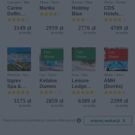
Czarnogóra / Bijela
Albania / Durres
Rumunia / Olimp
Włochy / Terrasini
Carine
Marika
Holiday
CDS
Delfin
Blue
Hotels
Bijela (ex.
Terrasini
Iberostar
(ex. Citta
3149 zł
2959 zł
2776 zł
4709 zł
Bijela
del Mare)
za osobę
za osobę
za osobę
za osobę
Delfin)
First
First
Last
Minute
Minute
Minute
Macedonia / Elen
Cypr / Paphos
Kenia / Diani
Albania / Durres
Kamen
Izgrev
Kefalos
Leisure
AMH
Spa &
Damon
Lodge
(Durrës)
Aquapark
Beach &
Golf
3175 zł
2859 zł
6389 zł
2399 zł
Resort by
za osobę
za osobę
za osobę
za osobę
Diamonds

więcej wakacji
Powyższe treści pochodzą z serwisu Wakacje.pl.