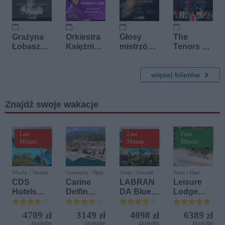
pewnego
zespołu
9 października 2026
9 października 2026
20 listopada 2026
22 listopada 2026
Grażyna
Orkiestra
Głosy
The
Łobaszew
Księżnicz
mistrzów
Tenors &
ska
ek -
przy
Diva
Koncert
świecach
Wiedeński
więcej biletów
1 (część
1.)
Znajdź swoje wakacje
Last
Last
First
Minute
Minute
Minute
Włochy / Terrasini
Czarnogóra / Bijela
Grecja / Kremasti
Kenia / Diani
CDS
Carine
LABRAN
Leisure
Hotels
Delfin
DA Blue
Lodge
Terrasini
Bijela (ex.
Bay
Beach &
(ex. Citta
Iberostar
Resort
Golf
4709 zł
3149 zł
4098 zł
6389 zł
del Mare)
Bijela
Resort by
za osobę
za osobę
za osobę
za osobę