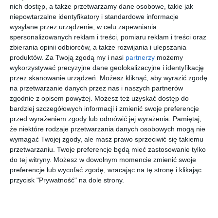
Organizatorzy zachęcają uczestników do przygotowania
nich dostęp, a także przetwarzamy dane osobowe, takie jak
kolorowych przebrań.
niepowtarzalne identyfikatory i standardowe informacje
Trasa poprowadzi ulicami: Krakowskie Przedmieście, Nowy
wysyłane przez urządzenie, w celu zapewniania
spersonalizowanych reklam i treści, pomiaru reklam i treści oraz
Świat, Świętokrzyską, Marszałkowską, przez Rondo
zbierania opinii odbiorców, a także rozwijania i ulepszania
Dmowskiego, Aleje Jerozolimskie, Plac Zawiszy, Towarową,
produktów.
Za Twoją zgodą my i nasi
partnerzy
możemy
Prostą, Rondo ONZ, Aleję Jana Pawła II, Aleję Solidarności, Plac
wykorzystywać precyzyjne dane geolokalizacyjne i identyfikację
Bankowy, Marszałkowską, Świętokrzyską, Nowy Świat i
przez skanowanie urządzeń. Możesz kliknąć, aby wyrazić zgodę
Krakowskie Przedmieście.
na przetwarzanie danych przez nas i naszych partnerów
zgodnie z opisem powyżej. Możesz też uzyskać dostęp do
bardziej szczegółowych informacji i zmienić swoje preferencje
przed wyrażeniem zgody lub odmówić jej wyrażenia.
Pamiętaj,
Zapraszamy na zakupy
że niektóre rodzaje przetwarzania danych osobowych mogą nie
wymagać Twojej zgody, ale masz prawo sprzeciwić się takiemu
przetwarzaniu. Twoje preferencje będą mieć zastosowanie tylko
do tej witryny. Możesz w dowolnym momencie zmienić swoje
preferencje lub wycofać zgodę, wracając na tę stronę i klikając
przycisk "Prywatność" na dole strony.
Spersonaliz
RAY-BAN
16w1
Godox V1
owana
0RB3447
COMBIVAR(
Pro do
bransoletka
9001A5
R)
Olympus
00
00
19
00
76
769
1.130
1.299
sznurkowa -
Round
wielofunkcyj
,
,
,
,
Różowa -
Metal
ne centrum