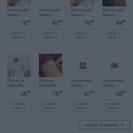
Spersonaliz
Spersonaliz
Spersonaliz
Spersonaliz
owana
owany
owana
owana
bransoletka
plakat - 30 x
bransoletka
bransoletka
00
00
00
00
76
63
76
84
sznurkowa -
40 cm
sznurkowa -
z
,
,
,
,
Niebieska -
Różowa -
kamieniami
Złote serce
Złote kółko
szlachetnym
przejdź do
przejdź do
przejdź do
przejdź do
sklepu
sklepu
sklepu
sklepu
i - Szary - M
- 6 mm
Plakat ze
Różowa
Spersonaliz
Spersonaliz
zdjęciem 30
bransoletka
owany
owany
x 30 cm
sznurkowa
plakat - 40 x
plakat - 30 x
00
00
00
00
56
76
67
58
dla dzieci -
40 cm
20 cm
,
,
,
,
Spersonaliz
owana -
przejdź do
przejdź do
przejdź do
przejdź do
sklepu
sklepu
sklepu
sklepu
Srebrne
serce
więcej w pasażu