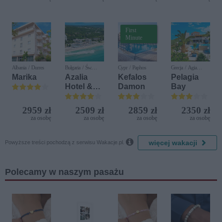
Delfin)
Diamonds
First
Minute
Albania / Durres
Bułgaria / Św.
Cypr / Paphos
Grecja / Agia
Konstantyn i Elena
Pelagia
Marika
Azalia
Kefalos
Pelagia
Hotel &
Damon
Bay
Spa
2959 zł
2509 zł
2859 zł
2350 zł
za osobę
za osobę
za osobę
za osobę

więcej wakacji
Powyższe treści pochodzą z serwisu Wakacje.pl.
Polecamy w naszym pasażu