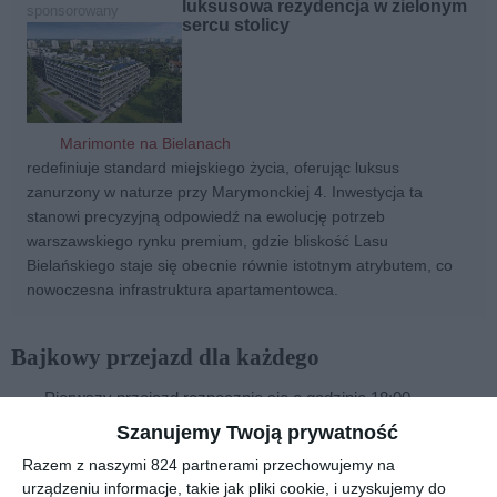
luksusowa rezydencja w zielonym
sponsorowany
sercu stolicy
Marimonte na Bielanach
redefiniuje standard miejskiego życia, oferując luksus
zanurzony w naturze przy Marymonckiej 4. Inwestycja ta
stanowi precyzyjną odpowiedź na ewolucję potrzeb
warszawskiego rynku premium, gdzie bliskość Lasu
Bielańskiego staje się obecnie równie istotnym atrybutem, co
nowoczesna infrastruktura apartamentowca.
Bajkowy przejazd dla każdego
Pierwszy przejazd rozpocznie się o godzinie 18:00.
Organizatorzy przygotowali łatwą, około ośmiokilometrową trasę,
Szanujemy Twoją prywatność
przeznaczoną także dla mniej doświadczonych uczestników.
Razem z naszymi 824 partnerami przechowujemy na
Motywem przewodnim wydarzenia będą bajkowe postacie.
urządzeniu informacje, takie jak pliki cookie, i uzyskujemy do