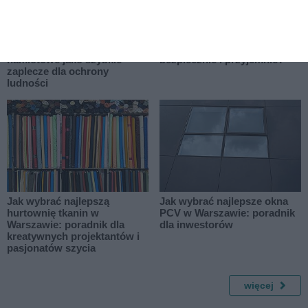
Nowe obowiązki
Najlepsze trasy rowerowe w
samorządów. Hale
Warszawie - gdzie jeździć
namiotowe jako szybkie
bezpiecznie i przyjemnie?
zaplecze dla ochrony
ludności
Jak wybrać najlepszą
Jak wybrać najlepsze okna
hurtownię tkanin w
PCV w Warszawie: poradnik
Warszawie: poradnik dla
dla inwestorów
kreatywnych projektantów i
pasjonatów szycia
więcej