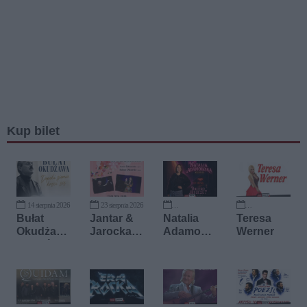
Kup bilet
14 sierpnia 2026
23 sierpnia 2026
15 września 2026
20 września 2026
Bułat
Jantar &
Natalia
Teresa
Okudżawa
Jarocka -
Adamows
Werner
- Dopóki
Motyle
ka
ziemia
Polskiej
kręci się
Piosenki