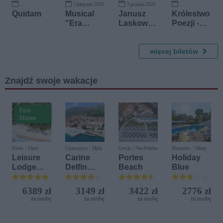
5 listopada 2026
3 grudnia 2026
11 października 2026
29 października 2028
Quidam
Musical
Janusz
Królestwo
"Era
Laskowsk
Poezji -
Rocka"
i
Muzyczna
podróż
więcej biletów
przez
wiersze,
które
Znajdź swoje wakacje
kochasz
First
Minute
Kenia / Diani
Czarnogóra / Bijela
Grecja / Nea Potidea
Rumunia / Olimp
Leisure
Carine
Portes
Holiday
Lodge
Delfin
Beach
Blue
Beach &
Bijela (ex.
Golf
Iberostar
6389 zł
3149 zł
3422 zł
2776 zł
Resort by
Bijela
za osobę
za osobę
za osobę
za osobę
Diamonds
Delfin)