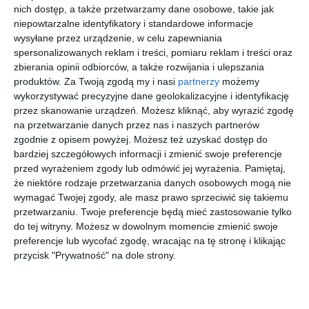
Moja dzielnica płotami podzielona. "To
nich dostęp, a także przetwarzamy dane osobowe, takie jak
zaszło za daleko"
niepowtarzalne identyfikatory i standardowe informacje
Już nawet deweloperzy przyznają, że
wysyłane przez urządzenie, w celu zapewniania
ogrodzeń na nowych osiedlach jest za dużo.
spersonalizowanych reklam i treści, pomiaru reklam i treści oraz
Tymczasem na Białołęce wciąż rosną kolejne
zbierania opinii odbiorców, a także rozwijania i ulepszania
płoty.
produktów.
Za Twoją zgodą my i nasi
partnerzy
możemy
wykorzystywać precyzyjne dane geolokalizacyjne i identyfikację
przez skanowanie urządzeń. Możesz kliknąć, aby wyrazić zgodę
Ławka w Berlinie zamiast... atrakcji
na przetwarzanie danych przez nas i naszych partnerów
turystycznych
zgodnie z opisem powyżej. Możesz też uzyskać dostęp do
bardziej szczegółowych informacji i zmienić swoje preferencje
Wizyta stała się okazją do odwiedzenia znanego już
przed wyrażeniem zgody lub odmówić jej wyrażenia.
Pamiętaj,
białołęczanom "eksportowego symbolu przyjaźni" - ławki z parku
że niektóre rodzaje przetwarzania danych osobowych mogą nie
Henrykowskiego, przekazanej w 2021 roku w ramach
wymagać Twojej zgody, ale masz prawo sprzeciwić się takiemu
niemieckiego projektu "Versitzstücke". Dzielnice partnerskie
przetwarzaniu. Twoje preferencje będą mieć zastosowanie tylko
wymieniały się ławkami. Dziś warszawski mebel stoi przy
do tej witryny. Możesz w dowolnym momencie zmienić swoje
ratuszu Lichtenberga, a przed białołęckim Urzędem Stanu
preferencje lub wycofać zgodę, wracając na tę stronę i klikając
przycisk "Prywatność" na dole strony.
Cywilnego - ławka z Berlina.
- Była to okazja do zobaczenia ławki z parku
Henrykowskiego, którą przekazaliśmy trzy lata temu - pochwaliły
się władze dzielnicy.