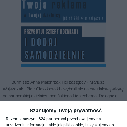
Burmistrz Anna Majchrzak i jej zastępcy - Mariusz
Wajszczak i Piotr Cieszkowski - wybrali się na dwudniową wizytę
do partnerskiej dzielnicy: berlińskiego Lichtenberga. Delegacja
kosztowała podatników ponad 3 tys. zł i była elementem
współpracy samorządowej, prowadzonej nieprzerwanie od 2000
Szanujemy Twoją prywatność
roku.
Razem z naszymi 824 partnerami przechowujemy na
urządzeniu informacje, takie jak pliki cookie, i uzyskujemy do