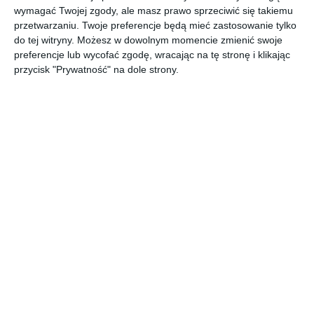
wymagać Twojej zgody, ale masz prawo sprzeciwić się takiemu
przetwarzaniu. Twoje preferencje będą mieć zastosowanie tylko
do tej witryny. Możesz w dowolnym momencie zmienić swoje
preferencje lub wycofać zgodę, wracając na tę stronę i klikając
W apce InPost wejdź do katalogu nagród i
przycisk "Prywatność" na dole strony.
sprawdź, co możesz zyskać. Zniżki na nadanie
paczek, vouchery na zakupy do InPost Pay,
InPost Fresh oraz wiele, wiele innych nagród,
które czekają na Ciebie!
Co to są i do czego służą InCoiny?
InCoiny to punkty w programie lojalnościowym InPost.
Żeby móc je zbierać, a następnie wykorzystywać musisz
najpierw korzystać z programu lojalnościowego w aplikacji
InPost. InCoiny trafiają automatycznie na Twoje konto po
zrealizowaniu wyzwań, które można odnaleźć w zakładce
Wszystkie wyzwania. Bądź czujny i sprawdzaj, czy w apce
InPost, czekają na Ciebie ekstra wyzwania, dzięki którym masz