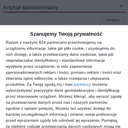
Artykuł sponsorowany
następny
Zbieraj punkty w InPost i
Szanujemy Twoją prywatność
odbieraj nagrody!
Razem z naszymi 824 partnerami przechowujemy na
urządzeniu informacje, takie jak pliki cookie, i uzyskujemy do
nich dostęp, a także przetwarzamy dane osobowe, takie jak
niepowtarzalne identyfikatory i standardowe informacje
wysyłane przez urządzenie, w celu zapewniania
spersonalizowanych reklam i treści, pomiaru reklam i treści oraz
zbierania opinii odbiorców, a także rozwijania i ulepszania
produktów.
Za Twoją zgodą my i nasi
partnerzy
możemy
wykorzystywać precyzyjne dane geolokalizacyjne i identyfikację
przez skanowanie urządzeń. Możesz kliknąć, aby wyrazić zgodę
na przetwarzanie danych przez nas i naszych partnerów
zgodnie z opisem powyżej. Możesz też uzyskać dostęp do
bardziej szczegółowych informacji i zmienić swoje preferencje
przed wyrażeniem zgody lub odmówić jej wyrażenia.
Pamiętaj,
że niektóre rodzaje przetwarzania danych osobowych mogą nie