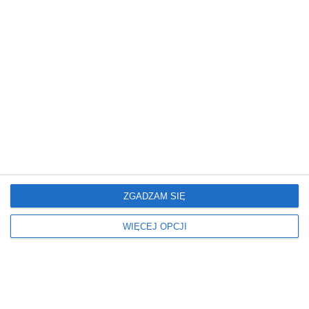
Misz@masz
ZGADZAM SIĘ
WIĘCEJ OPCJI
R
J
anking zaufania
aką pogodę przyniesie
polityków: Karol
nam maj?
Nawrocki na czele,
Po wyjątkowo chłodnym i suchym
Donald Tusk wyprzedza
kwietniu, maj może zaskoczyć
Radosława Sikorskiego
Polaków odmienną aurą - wynika
Nowy sondaż IBRiS dla Onetu
z najnowszych prognoz Onetu.