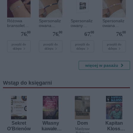
Różowa
Spersonaliz
Spersonaliz
Spersonaliz
bransoletka
owana
owany
owana
sznurkowa
bransoletka
plakat - 40 x
bransoletka
00
00
00
00
76
76
67
76
dla dzieci -
sznurkowa -
40 cm
sznurkowa -
,
,
,
,
Spersonaliz
Niebieska -
Różowa -
owana -
Złote serce
Złote kółko
przejdź do
przejdź do
przejdź do
przejdź do
sklepu
sklepu
sklepu
sklepu
Srebrne
serce
więcej w pasażu
Wstąp do księgarni
Sekret
Własny
Dom
Kapitan
O'Brienów
kawałek
Kloss.
Marilynne
Robinson