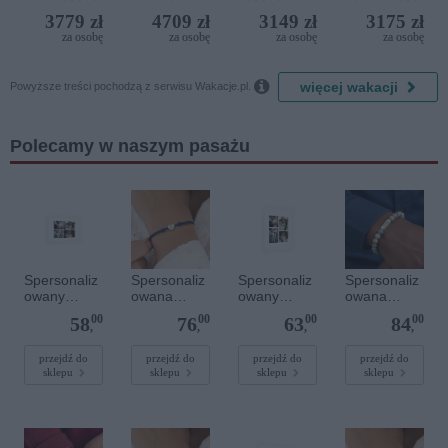
(ex. Citta
Iberostar
3779 zł
4709 zł
3149 zł
3175 zł
del Mare)
Bijela
za osobę
za osobę
za osobę
za osobę
Delfin)

więcej wakacji
Powyższe treści pochodzą z serwisu Wakacje.pl.
Polecamy w naszym pasażu
Spersonaliz
Spersonaliz
Spersonaliz
Spersonaliz
owany
owana
owany
owana
plakat - 30 x
bransoletka
plakat - 30 x
bransoletka
00
00
00
00
58
76
63
84
20 cm
sznurkowa -
40 cm
z
,
,
,
,
Niebieska -
kamieniami
Srebrne
szlachetnym
przejdź do
przejdź do
przejdź do
przejdź do
sklepu
sklepu
sklepu
sklepu
serce
i - Szary - M
- 6 mm