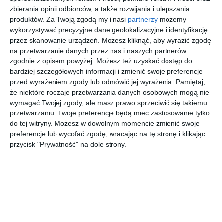
zbierania opinii odbiorców, a także rozwijania i ulepszania
REKLAMA
produktów.
Za Twoją zgodą my i nasi
partnerzy
możemy
wykorzystywać precyzyjne dane geolokalizacyjne i identyfikację
przez skanowanie urządzeń. Możesz kliknąć, aby wyrazić zgodę
na przetwarzanie danych przez nas i naszych partnerów
zgodnie z opisem powyżej. Możesz też uzyskać dostęp do
bardziej szczegółowych informacji i zmienić swoje preferencje
przed wyrażeniem zgody lub odmówić jej wyrażenia.
Pamiętaj,
że niektóre rodzaje przetwarzania danych osobowych mogą nie
wymagać Twojej zgody, ale masz prawo sprzeciwić się takiemu
przetwarzaniu. Twoje preferencje będą mieć zastosowanie tylko
do tej witryny. Możesz w dowolnym momencie zmienić swoje
preferencje lub wycofać zgodę, wracając na tę stronę i klikając
przycisk "Prywatność" na dole strony.
Najnowsze informacje na Tu Stolica
Czy w parku Górczewska pojawią się