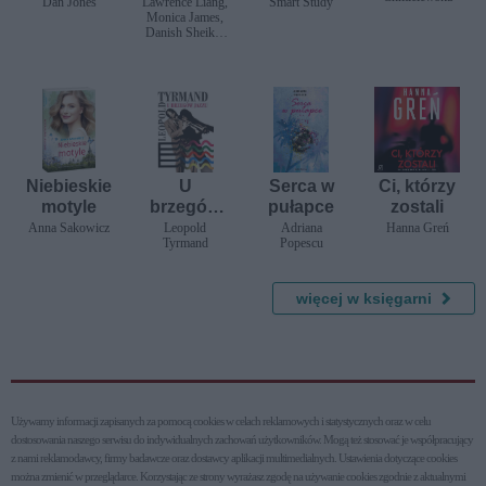
biblioteki
Czarodzie
Dan Jones
Lawrence Liang,
Smart Study
Monica James,
jska
Danish Sheikh,
różdżka
Amy Trautwein,
babci
Jacek Dehnel
Niebieskie
U
Serca w
Ci, którzy
motyle
brzegów
pułapce
zostali
jazzu
Anna Sakowicz
Leopold
Adriana
Hanna Greń
Tyrmand
Popescu
więcej w księgarni
Używamy informacji zapisanych za pomocą cookies w celach reklamowych i statystycznych oraz w celu
dostosowania naszego serwisu do indywidualnych zachowań użytkowni­ków. Mogą też stosować je współpracujący
z nami reklamodawcy, firmy badawcze oraz dostawcy aplikacji multimedialnych. Ustawienia dotyczące cookies
można zmienić w przeglądarce. Korzystając ze strony wyrażasz zgodę na używanie cookies zgodnie z aktualnymi