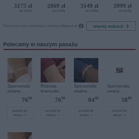
Iberostar
Resort
3175 zł
2869 zł
3149 zł
5999 zł
Bijela
za osobę
za osobę
za osobę
za osobę
Delfin)

więcej wakacji
Powyższe treści pochodzą z serwisu Wakacje.pl.
Polecamy w naszym pasażu
Spersonaliz
Różowa
Spersonaliz
Spersonaliz
owana
bransoletka
owana
owany
bransoletka
sznurkowa
bransoletka
plakat - 30 x
00
00
00
00
76
76
84
58
sznurkowa -
dla dzieci -
z
20 cm
,
,
,
,
Różowa -
Spersonaliz
kamieniami
Srebrne
owana -
szlachetnym
przejdź do
przejdź do
przejdź do
przejdź do
sklepu
sklepu
sklepu
sklepu
kółko
Srebrne
i - Szary - M
serce
- 6 mm