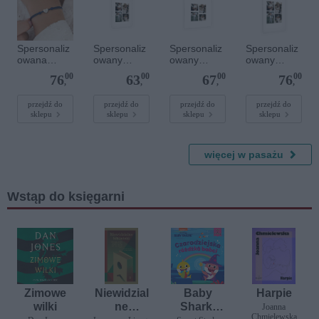
Spersonaliz
Spersonaliz
Spersonaliz
Spersonaliz
owana
owany
owany
owany
bransoletka
plakat - 30 x
plakat - 40 x
plakat - 40 x
00
00
00
00
76
63
67
76
sznurkowa -
40 cm
40 cm
60 cm
,
,
,
,
Niebieska -
Srebrne
przejdź do
przejdź do
przejdź do
przejdź do
sklepu
sklepu
sklepu
sklepu
serce
więcej w pasażu
Wstąp do księgarni
Zimowe
Niewidzial
Baby
Harpie
wilki
ne
Shark.
Joanna
Chmielewska