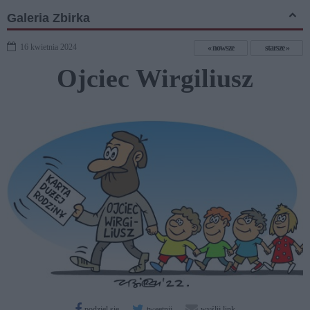
Galeria Zbirka
16 kwietnia 2024
nowsze
starsze
Ojciec Wirgiliusz
podziel się
tweetnij
wyślij link