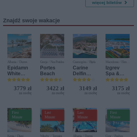
znie
wspomnie
więcej biletów
ń
Znajdź swoje wakacje
Albania / Durres
Grecja / Nea Potidea
Czarnogóra / Bijela
Macedonia / Elen
Kamen
Epidamn
Portes
Carine
Izgrev
White
Beach
Delfin
Spa &
Sensation
Bijela (ex.
Aquapark
Iberostar
3779 zł
3422 zł
3149 zł
3175 zł
Bijela
za osobę
za osobę
za osobę
za osobę
Delfin)
First
Last
Last
First
Minute
Minute
Minute
Minute
Kenia / Diani
Włochy / Terrasini
Albania / Durres
Cypr / Paphos