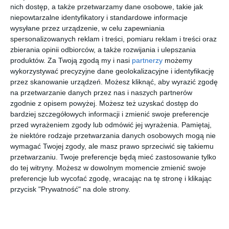
1 Praskiego Pułku. Kierowcy pojadą tymczasową jezdnią
nich dostęp, a także przetwarzamy dane osobowe, takie jak
niepowtarzalne identyfikatory i standardowe informacje
omijającą skrzyżowanie łukiem, jednak nie będzie ona miała
wysyłane przez urządzenie, w celu zapewniania
połączenia z Placem Wojska Polskiego.
spersonalizowanych reklam i treści, pomiaru reklam i treści oraz
Nieprzejezdny będzie również przejazd przez tory oraz
zbierania opinii odbiorców, a także rozwijania i ulepszania
fragment ulicy 1 Praskiego Pułku od Okuniewskiej do
produktów.
Za Twoją zgodą my i nasi
partnerzy
możemy
Sikorskiego. Objazd poprowadzi ulicami Wojska Polskiego lub
wykorzystywać precyzyjne dane geolokalizacyjne i identyfikację
Okuniewską do tymczasowego przejazdu na Żółkiewskiego.
przez skanowanie urządzeń. Możesz kliknąć, aby wyrazić zgodę
Połączenie z ulicą 1 Praskiego Pułku straci także ulica
na przetwarzanie danych przez nas i naszych partnerów
zgodnie z opisem powyżej. Możesz też uzyskać dostęp do
Głowackiego. Do posesji będzie można dojechać od strony
bardziej szczegółowych informacji i zmienić swoje preferencje
Głowackiego lub skrzyżowania z ulicami Sikorskiego i
przed wyrażeniem zgody lub odmówić jej wyrażenia.
Pamiętaj,
Kilińskiego.
że niektóre rodzaje przetwarzania danych osobowych mogą nie
Na ulicach Głowackiego, Żółkiewskiego i Chodkiewicza
wymagać Twojej zgody, ale masz prawo sprzeciwić się takiemu
pojawią się zakazy parkowania. Dodatkowo ciężarówki nie wjadą
przetwarzaniu. Twoje preferencje będą mieć zastosowanie tylko
z Okuniewskiej w Żółkiewskiego ani z Niemcewicza w 1
do tej witryny. Możesz w dowolnym momencie zmienić swoje
Praskiego Pułku.
preferencje lub wycofać zgodę, wracając na tę stronę i klikając
przycisk "Prywatność" na dole strony.
Kup bilet