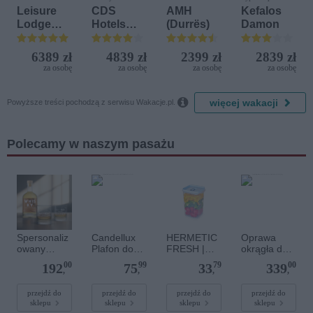
Leisure
CDS
AMH
Kefalos
Lodge
Hotels
(Durrës)
Damon
Beach &
Terrasini
Golf
(ex. Citta
6389 zł
4839 zł
2399 zł
2839 zł
Resort by
del Mare)
za osobę
za osobę
za osobę
za osobę
Diamonds

więcej wakacji
Powyższe treści pochodzą z serwisu Wakacje.pl.
Polecamy w naszym pasażu
Spersonaliz
Candellux
HERMETIC
Oprawa
owany
Plafon do
FRESH |
okrągła do
prezent
salonu LED
pojemnik na
przedpokoju
00
99
79
00
192
75
33
339
whisky -
1-punktowy
żywność z
45cm 15W
,
,
,
,
YourSurpris
CIRCLE
kratką
4xE27 biały
e -
biało-
ociekową i
RONDO
przejdź do
przejdź do
przejdź do
przejdź do
sklepu
sklepu
sklepu
sklepu
Grawerowa
chromowy
silikonową
1086 TK