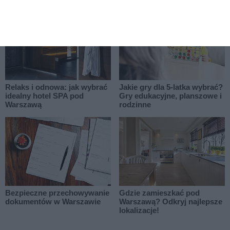
Relaks i odnowa: jak wybrać
Jakie gry dla 5-latka wybrać?
idealny hotel SPA pod
Gry edukacyjne, planszowe i
Warszawą
rodzinne
Bezpieczne przechowywanie
Gdzie zamieszkać pod
dokumentów w Warszawie
Warszawą? Odkryj najlepsze
lokalizacje!