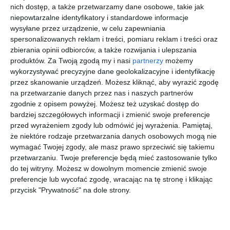
nich dostęp, a także przetwarzamy dane osobowe, takie jak
mężczyzn także ponad 1200 zł.
niepowtarzalne identyfikatory i standardowe informacje
Podczas przeszukania opla znaleziono kartony z
wysyłane przez urządzenie, w celu zapewniania
papierosami bez polskich znaków akcyzy. Kontrola kontenera
spersonalizowanych reklam i treści, pomiaru reklam i treści oraz
potwierdziła, że magazynowano tam kolejne partie nielegalnego
zbierania opinii odbiorców, a także rozwijania i ulepszania
towaru. Łącznie policjanci zabezpieczyli blisko 880 tys.
produktów.
Za Twoją zgodą my i nasi
partnerzy
możemy
papierosów.
wykorzystywać precyzyjne dane geolokalizacyjne i identyfikację
przez skanowanie urządzeń. Możesz kliknąć, aby wyrazić zgodę
na przetwarzanie danych przez nas i naszych partnerów
zgodnie z opisem powyżej. Możesz też uzyskać dostęp do
Wstąp do księgarni
bardziej szczegółowych informacji i zmienić swoje preferencje
przed wyrażeniem zgody lub odmówić jej wyrażenia.
Pamiętaj,
że niektóre rodzaje przetwarzania danych osobowych mogą nie
wymagać Twojej zgody, ale masz prawo sprzeciwić się takiemu
przetwarzaniu. Twoje preferencje będą mieć zastosowanie tylko
do tej witryny. Możesz w dowolnym momencie zmienić swoje
[ audiobook ]
[ książka ]
[ e-book ]
[ komiks ]
preferencje lub wycofać zgodę, wracając na tę stronę i klikając
W pustyni
Mądra
451 stopni
Gigant
przycisk "Prywatność" na dole strony.
i w
Mysz.
Fahrenhei
Poleca. W
puszczy
Zuzia
ta
obronie
Henryk
Liane Schneider,
Ray Bradbury
praca zbiorowa
Sienkiewicz
Eva Wencel
piecze
Kaczogro
Burger
pizzę
du. Tom