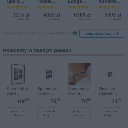
Spa &
Hotels
Lodge
Kendwa
Aquapark
Terrasini
Beach &
Beach
(ex. Citta
Golf
Resort
3175 zł
4859 zł
6389 zł
5999 zł
del Mare)
Resort by
za osobę
za osobę
za osobę
za osobę
Diamonds

więcej wakacji
Powyższe treści pochodzą z serwisu Wakacje.pl.
Polecamy w naszym pasażu
Personalizo
Spersonaliz
Spersonaliz
Plakat ze
wane
owany
owana
zdjęciem 20
zdjęcie w
plakat - 40 x
bransoletka
x 20 cm
00
00
00
00
180
76
76
54
lakierowanej
60 cm
sznurkowa -
,
,
,
,
ramce 50 x
Niebieska -
70 cm
Złote serce
przejdź do
przejdź do
przejdź do
przejdź do
sklepu
sklepu
sklepu
sklepu