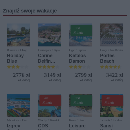
a
Znajdź swoje wakacje
First
Minute
Rumunia / Olimp
Czarnogóra / Bijela
Cypr / Paphos
Grecja / Nea Potidea
Holiday
Carine
Kefalos
Portes
Blue
Delfin
Damon
Beach
Bijela (ex.
Iberostar
2776 zł
3149 zł
2799 zł
3422 zł
Bijela
za osobę
za osobę
za osobę
za osobę
Delfin)
Last
First
Last
Minute
Minute
Minute
Macedonia / Elen
Włochy / Terrasini
Kenia / Diani
Tanzania / Kendwa
Kamen
Izgrev
CDS
Leisure
Sansi