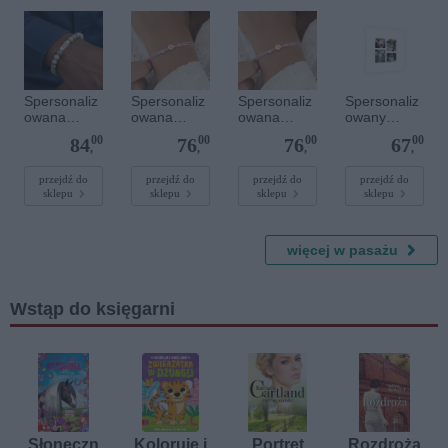
Spersonaliz
Spersonaliz
Spersonaliz
Spersonaliz
owana
owana
owana
owany
bransoletka
bransoletka
bransoletka
plakat - 40 x
00
00
00
00
84
76
76
67
z
sznurkowa -
sznurkowa -
40 cm
,
,
,
,
kamieniami
Różowa -
Różowa -
szlachetnym
Srebrne
Złote kółko
przejdź do
przejdź do
przejdź do
przejdź do
sklepu
sklepu
sklepu
sklepu
i - Szary - M
kółko
- 6 mm
więcej w pasażu
Wstąp do księgarni
Słoneczn
Koloruję i
Portret
Rozdroża