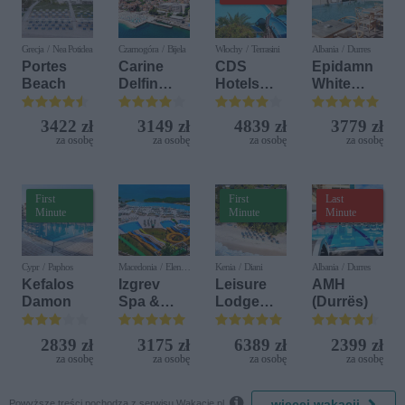
Grecja / Nea Potidea
Czarnogóra / Bijela
Włochy / Terrasini
Albania / Durres
Portes
Carine
CDS
Epidamn
Beach
Delfin
Hotels
White
Bijela (ex.
Terrasini
Sensation
Iberostar
(ex. Citta
3422 zł
3149 zł
4839 zł
3779 zł
Bijela
del Mare)
za osobę
za osobę
za osobę
za osobę
Delfin)
First
First
Last
Minute
Minute
Minute
Cypr / Paphos
Macedonia / Elen
Kenia / Diani
Albania / Durres
Kamen
Kefalos
Izgrev
Leisure
AMH
Damon
Spa &
Lodge
(Durrës)
Aquapark
Beach &
Golf
2839 zł
3175 zł
6389 zł
2399 zł
Resort by
za osobę
za osobę
za osobę
za osobę
Diamonds

więcej wakacji
Powyższe treści pochodzą z serwisu Wakacje.pl.