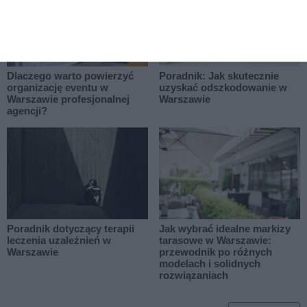
Dlaczego warto powierzyć
Poradnik: Jak skutecznie
organizację eventu w
uzyskać odszkodowanie w
Warszawie profesjonalnej
Warszawie
agencji?
Poradnik dotyczący terapii
Jak wybrać idealne markizy
leczenia uzależnień w
tarasowe w Warszawie:
Warszawie
przewodnik po różnych
modelach i solidnych
rozwiązaniach