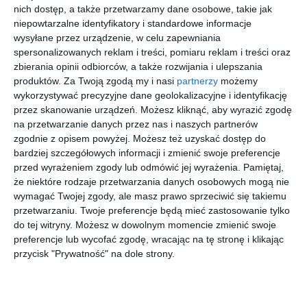
stanowi precyzyjną odpowiedź na ewolucję potrzeb
nich dostęp, a także przetwarzamy dane osobowe, takie jak
niepowtarzalne identyfikatory i standardowe informacje
warszawskiego rynku premium, gdzie bliskość Lasu
wysyłane przez urządzenie, w celu zapewniania
Bielańskiego staje się obecnie równie istotnym atrybutem, co
spersonalizowanych reklam i treści, pomiaru reklam i treści oraz
nowoczesna infrastruktura apartamentowca.
zbierania opinii odbiorców, a także rozwijania i ulepszania
Na uczestników czekają najnowsze badania, inspirujące
produktów.
Za Twoją zgodą my i nasi
partnerzy
możemy
spotkania z naukowcami, widowiskowe pokazy oraz
wykorzystywać precyzyjne dane geolokalizacyjne i identyfikację
przez skanowanie urządzeń. Możesz kliknąć, aby wyrazić zgodę
eksperymenty, które od lat przyciągają tłumy odwiedzających.
na przetwarzanie danych przez nas i naszych partnerów
Wydarzenie skierowane jest zarówno do pasjonatów nauki, jak i
zgodnie z opisem powyżej. Możesz też uzyskać dostęp do
osób, które dopiero odkrywają jej fascynujący świat.
bardziej szczegółowych informacji i zmienić swoje preferencje
przed wyrażeniem zgody lub odmówić jej wyrażenia.
Pamiętaj,
650 pokazów i 168 namiotów podczas Pikniku
że niektóre rodzaje przetwarzania danych osobowych mogą nie
Naukowego
wymagać Twojej zgody, ale masz prawo sprzeciwić się takiemu
przetwarzaniu. Twoje preferencje będą mieć zastosowanie tylko
Program wydarzenia należy do największych w Europie. W
do tej witryny. Możesz w dowolnym momencie zmienić swoje
168 namiotach odbędzie się ponad 650 pokazów
preferencje lub wycofać zgodę, wracając na tę stronę i klikając
przycisk "Prywatność" na dole strony.
przygotowanych przez 133 instytucje z Polski i zagranicy.
Wśród wystawców znajdą się uczelnie, instytuty badawcze,
muzea, instytucje naukowe i kulturalne, fundacje edukacyjne oraz
koła naukowe. Uczestnicy poznają wynalazki inspirowane naturą,