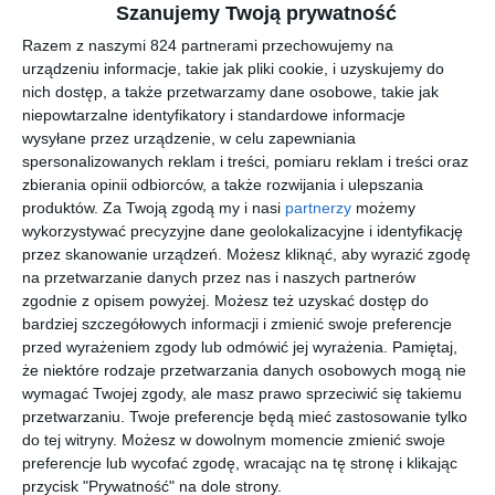
Szanujemy Twoją prywatność
Razem z naszymi 824 partnerami przechowujemy na
ALVEUS
ALVEUS
ALVEUS
ALVEUS
Basic 160
Basic 160
BILLY - S
Classic 100
urządzeniu informacje, takie jak pliki cookie, i uzyskujemy do
satyna
satyna
bateria
lewy len
nich dostęp, a także przetwarzamy dane osobowe, takie jak
58
58
19
38
343
384
819
622
zlewozmyw
zlewozmyw
kuchenna
zlewozmyw
,
,
,
,
niepowtarzalne identyfikatory i standardowe informacje
ak
ak
chrom
ak
1039144K
1049232K
1008990K
przejdź do
przejdź do
przejdź do
przejdź do
wysyłane przez urządzenie, w celu zapewniania
sklepu
sklepu
sklepu
sklepu
spersonalizowanych reklam i treści, pomiaru reklam i treści oraz
zbierania opinii odbiorców, a także rozwijania i ulepszania
produktów.
Za Twoją zgodą my i nasi
partnerzy
możemy
wykorzystywać precyzyjne dane geolokalizacyjne i identyfikację
przez skanowanie urządzeń. Możesz kliknąć, aby wyrazić zgodę
na przetwarzanie danych przez nas i naszych partnerów
zgodnie z opisem powyżej. Możesz też uzyskać dostęp do
ALVEUS
ALVEUS
ALVEUS
ALVEUS
bardziej szczegółowych informacji i zmienić swoje preferencje
Classic 100
Classic 100
Classic 100
Classic 30
lewy satyna
prawy len
prawy
lewy satyna
przed wyrażeniem zgody lub odmówić jej wyrażenia.
Pamiętaj,
18
38
18
58
573
622
573
343
zlewozmyw
zlewozmyw
satyna
zlewozmyw
,
,
,
,
że niektóre rodzaje przetwarzania danych osobowych mogą nie
ak
ak
zlewozmyw
ak
wymagać Twojej zgody, ale masz prawo sprzeciwić się takiemu
1009084K
1008991K
ak
1009076K
przejdź do
przejdź do
przejdź do
przejdź do
sklepu
sklepu
sklepu
sklepu
przetwarzaniu. Twoje preferencje będą mieć zastosowanie tylko
1009085K
do tej witryny. Możesz w dowolnym momencie zmienić swoje
preferencje lub wycofać zgodę, wracając na tę stronę i klikając
przycisk "Prywatność" na dole strony.