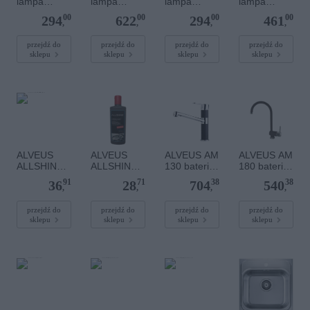
lampa
lampa
lampa
lampa
sufitowa,
sufitowa,
sufitowa
sufitowa,
00
00
00
00
294
622
294
461
spot w
spot w
,spot w
spot w
,
,
,
,
komplecie
komplecie
komplecie
komplecie
żarówkami
żarówkami
żarówkami
żarówkami
przejdź do
przejdź do
przejdź do
przejdź do
sklepu
sklepu
sklepu
sklepu
2xGU10
4xGU10
2xGU10
3xGU10
AR111
AR111
AR111
AR111
ALVEUS
ALVEUS
ALVEUS AM
ALVEUS AM
ALLSHINE
ALLSHINE
130 bateria
180 bateria
pasta do
płyn do
kuchenna
kuchenna
91
71
38
38
36
28
704
540
czyszczenia
czyszczenia
91 czarna
czarna
,
,
,
,
zlewów
zlewów
stalowych
stalowych i
przejdź do
przejdź do
przejdź do
przejdź do
sklepu
sklepu
sklepu
sklepu
kompozytow
ych