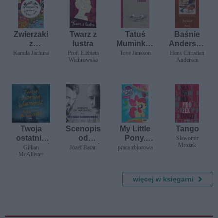
Zwierzaki
Twarz z
Tatuś
Baśnie
z
lustra
Muminka i
Andersen
podwórek
morze
a
Kamila Jachura
Prof. Elżbieta
Tove Jansson
Hans Christian
Wichrowska
Andersen
dla Synów
i Córek
Twoja
Scenopis
My Little
Tango
ostatnia
od
Pony.
Sławomir
Mrożek
wiadomoś
wiecznoś
Magiczna
Gillian
Józef Baran
praca zbiorowa
McAllister
ć
ci (listy)
Kolekcja
Baran-
cz.20
Mrożek
Apple
więcej w księgarni
Bloom