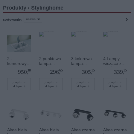
Produkty › Stylinghome
sortowanie:
2 -
2 punktowa
3 kolorowa
4 Lampy
komorowy
lampa
lampa
wiszące z
zlewozmyw
wisząca
wisząca
abażurami
38
65
15
15
950
296
305
339
ak ATROX
nowoczesne
3x60W
35cm 60W
,
,
,
,
50 biały +
klosze
grafit/miodo
szary/złoty
syfon POP-
czarny/złoty
wy/transpar
1060/4PRE
przejdź do
przejdź do
przejdź do
przejdź do
sklepu
sklepu
sklepu
sklepu
UP 3 1/2
60W 184/2
entny 759/3
M 4
1131997
ROTO 2
LEVEL 3
PREMIUM
Altea biała
Altea biała
Altea czarna
Altea czarna