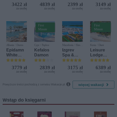
(ex. Citta
Iberostar
3422 zł
4839 zł
2399 zł
3149 zł
del Mare)
Bijela
za osobę
za osobę
za osobę
za osobę
Delfin)
First
First
Minute
Minute
Albania / Durres
Cypr / Paphos
Macedonia / Elen
Kenia / Diani
Kamen
Epidamn
Kefalos
Izgrev
Leisure
White
Damon
Spa &
Lodge
Sensation
Aquapark
Beach &
Golf
3779 zł
2839 zł
3175 zł
6389 zł
Resort by
za osobę
za osobę
za osobę
za osobę
Diamonds

więcej wakacji
Powyższe treści pochodzą z serwisu Wakacje.pl.
Wstąp do księgarni