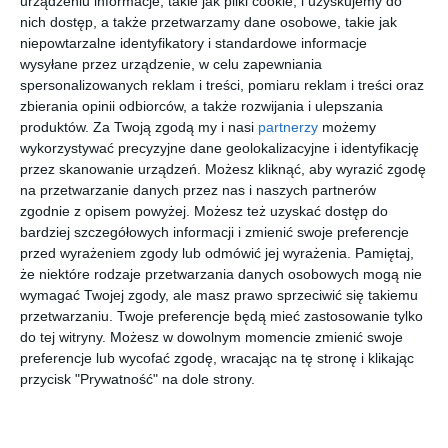
urządzeniu informacje, takie jak pliki cookie, i uzyskujemy do
przejdź do
przejdź do
przejdź do
przejdź do
sklepu
sklepu
sklepu
sklepu
nich dostęp, a także przetwarzamy dane osobowe, takie jak
niepowtarzalne identyfikatory i standardowe informacje
wysyłane przez urządzenie, w celu zapewniania
spersonalizowanych reklam i treści, pomiaru reklam i treści oraz
zbierania opinii odbiorców, a także rozwijania i ulepszania
produktów.
Za Twoją zgodą my i nasi
partnerzy
możemy
wykorzystywać precyzyjne dane geolokalizacyjne i identyfikację
VOGUE
UNOFFICIA
UNOFFICIA
MICHAEL
przez skanowanie urządzeń. Możesz kliknąć, aby wyrazić zgodę
0VY2025
L
L
KORS
na przetwarzanie danych przez nas i naszych partnerów
3068
UNOM0182
UNOM0096
0MK4173U
20
30
30
00
239
279
279
500
zgodnie z opisem powyżej. Możesz też uzyskać dostęp do
GH00
GG00
4034
,
,
,
,
bardziej szczegółowych informacji i zmienić swoje preferencje
przejdź do
przejdź do
przejdź do
przejdź do
przed wyrażeniem zgody lub odmówić jej wyrażenia.
Pamiętaj,
sklepu
sklepu
sklepu
sklepu
że niektóre rodzaje przetwarzania danych osobowych mogą nie
wymagać Twojej zgody, ale masz prawo sprzeciwić się takiemu
przetwarzaniu. Twoje preferencje będą mieć zastosowanie tylko
do tej witryny. Możesz w dowolnym momencie zmienić swoje
preferencje lub wycofać zgodę, wracając na tę stronę i klikając
przycisk "Prywatność" na dole strony.
UNOFFICIA
EMPORIO
ARNETTE
D BY D
L 0UO2229
ARMANI
0AN7283
0DB1159
003
0EA1152
3004
001
30
20
20
40
279
559
287
179