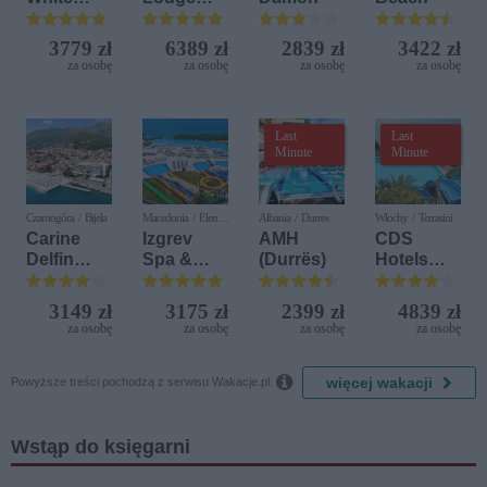
Sensation
Beach &
Golf
3779 zł
6389 zł
2839 zł
3422 zł
Resort by
za osobę
za osobę
za osobę
za osobę
Diamonds
Last
Last
Minute
Minute
Czarnogóra / Bijela
Macedonia / Elen
Albania / Durres
Włochy / Terrasini
Kamen
Carine
Izgrev
AMH
CDS
Delfin
Spa &
(Durrës)
Hotels
Bijela (ex.
Aquapark
Terrasini
Iberostar
(ex. Citta
3149 zł
3175 zł
2399 zł
4839 zł
Bijela
del Mare)
za osobę
za osobę
za osobę
za osobę
Delfin)

więcej wakacji
Powyższe treści pochodzą z serwisu Wakacje.pl.
Wstąp do księgarni