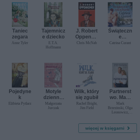
Taniec
Tajemnicz
J. Robert
Świąteczn
zegara
e dziecko
Oppenhei
e
mer
zakochani
Anne Tyler
E.T.A.
Chris McNab
Catrina Curant
Hoffmann
e -
opowiada
nie
erotyczne
Pojedyne
Motyle
Wilk, który
Partnerst
k
dzienne,
się zgubił
wo. Mark
motyle
Brzezinski
Elżbieta Pytlarz
Małgorzata
Rachel Bright,
Mark
Jurczak
Jim Field
Brzezinski, Olga
nocne
, Olga
Leonowicz,
Leonowic
Anna Pamuła
z w
rozmowie
więcej w księgarni
z Anną
Pamułą