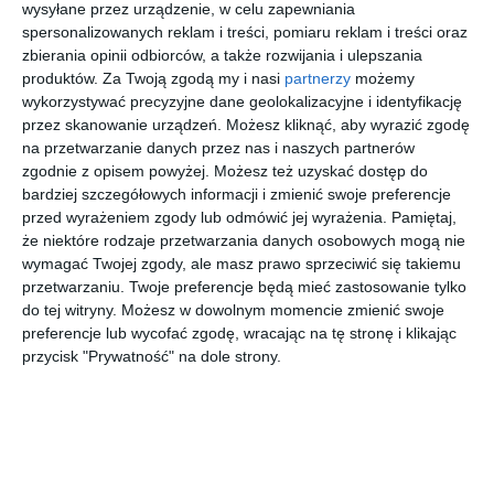
wysyłane przez urządzenie, w celu zapewniania
spersonalizowanych reklam i treści, pomiaru reklam i treści oraz
zbierania opinii odbiorców, a także rozwijania i ulepszania
produktów.
Za Twoją zgodą my i nasi
partnerzy
możemy
wykorzystywać precyzyjne dane geolokalizacyjne i identyfikację
przez skanowanie urządzeń. Możesz kliknąć, aby wyrazić zgodę
na przetwarzanie danych przez nas i naszych partnerów
PRADA 0PR
UNOFFICIA
JIMMY
EMPORIO
zgodnie z opisem powyżej. Możesz też uzyskać dostęp do
A18V
L 0UJ2051
CHOO
ARMANI
16K1O1
002
0JC2001B
0EA1150
bardziej szczegółowych informacji i zmienić swoje preferencje
00
30
00
20
1.529
139
1.100
599
3006
3014
,
,
,
,
przed wyrażeniem zgody lub odmówić jej wyrażenia.
Pamiętaj,
że niektóre rodzaje przetwarzania danych osobowych mogą nie
przejdź do
przejdź do
przejdź do
przejdź do
sklepu
sklepu
sklepu
sklepu
wymagać Twojej zgody, ale masz prawo sprzeciwić się takiemu
przetwarzaniu. Twoje preferencje będą mieć zastosowanie tylko
do tej witryny. Możesz w dowolnym momencie zmienić swoje
preferencje lub wycofać zgodę, wracając na tę stronę i klikając
przycisk "Prywatność" na dole strony.
UNOFFICIA
D BY D
MICHAEL
UNOFFICIA
L
0DB2138
KORS
L
UNOM0182
003
0MK4129
UNOT0137
30
40
00
30
279
179
719
139
BH00
3005
PP00
,
,
,
,