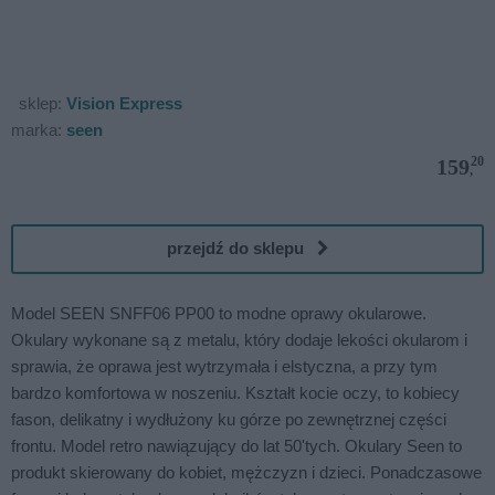
sklep:
Vision Express
marka:
seen
20
159
,
przejdź do sklepu
Model SEEN SNFF06 PP00 to modne oprawy okularowe.
Okulary wykonane są z metalu, który dodaje lekości okularom i
sprawia, że oprawa jest wytrzymała i elstyczna, a przy tym
bardzo komfortowa w noszeniu. Kształt kocie oczy, to kobiecy
fason, delikatny i wydłużony ku górze po zewnętrznej części
frontu. Model retro nawiązujący do lat 50'tych. Okulary Seen to
produkt skierowany do kobiet, mężczyzn i dzieci. Ponadczasowe