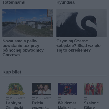
Kup bilet
15 sierpnia 2026
15 sierpnia 2026
5 października 2026
11 października 2026
Labirynt
Dzieła
Waldemar
Szalone
Zielniczki
wszystkie
Malicki i
Gitary