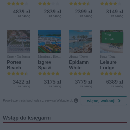
Terrasini
Bijela (ex.
(ex. Citta
Iberostar
4839 zł
2839 zł
2399 zł
3149 zł
del Mare)
Bijela
za osobę
za osobę
za osobę
za osobę
Delfin)
First
Minute
Grecja / Nea Potidea
Macedonia / Elen
Albania / Durres
Kenia / Diani
Kamen
Portes
Izgrev
Epidamn
Leisure
Beach
Spa &
White
Lodge
Aquapark
Sensation
Beach &
Golf
3422 zł
3175 zł
3779 zł
6389 zł
Resort by
za osobę
za osobę
za osobę
za osobę
Diamonds

więcej wakacji
Powyższe treści pochodzą z serwisu Wakacje.pl.
Wstąp do księgarni