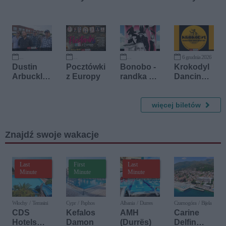
Szekspira
Filharmon
ia
Dowcipu
6 grudnia 2026
29 października 2026
13 listopada 2026
26 listopada 2026
Dustin
Pocztówki
Bonobo -
Krokodyl
Arbuckle
z Europy
randka w
Dancing
& The
ciemno
Orkiestra
Damnatio
ns
więcej biletów
Znajdź swoje wakacje
Last
First
Last
Minute
Minute
Minute
Włochy / Terrasini
Cypr / Paphos
Albania / Durres
Czarnogóra / Bijela
CDS
Kefalos
AMH
Carine
Hotels
Damon
(Durrës)
Delfin