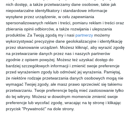
nich dostęp, a także przetwarzamy dane osobowe, takie jak
niepowtarzalne identyfikatory i standardowe informacje
wysyłane przez urządzenie, w celu zapewniania
spersonalizowanych reklam i treści, pomiaru reklam i treści oraz
zbierania opinii odbiorców, a także rozwijania i ulepszania
UNOFFICIA
ARNETTE
POLAROID
VERSACE
produktów.
Za Twoją zgodą my i nasi
partnerzy
możemy
L 0UO6209
0AN4353
PLD 4152/S
0VE4459
wykorzystywać precyzyjne dane geolokalizacyjne i identyfikację
001
290087
086
GB1/87
00
00
00
00
179
349
289
1.365
przez skanowanie urządzeń. Możesz kliknąć, aby wyrazić zgodę
,
,
,
,
na przetwarzanie danych przez nas i naszych partnerów
przejdź do
przejdź do
przejdź do
przejdź do
zgodnie z opisem powyżej. Możesz też uzyskać dostęp do
sklepu
sklepu
sklepu
sklepu
bardziej szczegółowych informacji i zmienić swoje preferencje
przed wyrażeniem zgody lub odmówić jej wyrażenia.
Pamiętaj,
że niektóre rodzaje przetwarzania danych osobowych mogą nie
wymagać Twojej zgody, ale masz prawo sprzeciwić się takiemu
przetwarzaniu. Twoje preferencje będą mieć zastosowanie tylko
do tej witryny. Możesz w dowolnym momencie zmienić swoje
preferencje lub wycofać zgodę, wracając na tę stronę i klikając
RAY-BAN
RAY BAN
RAY-BAN
EMPORIO
0RB2191
0RB4451
0RB2140
ARMANI
przycisk "Prywatność" na dole strony.
901/31
680133
902 Original
0EK4004
00
00
00
00
769
819
725
359
Iverness
Wayfarer
613280
,
,
,
,
przejdź do
przejdź do
przejdź do
przejdź do
sklepu
sklepu
sklepu
sklepu