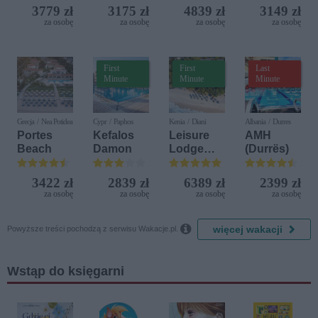
(ex. Citta
Iberostar
3779 zł
3175 zł
4839 zł
3149 zł
del Mare)
Bijela
za osobę
za osobę
za osobę
za osobę
Delfin)
First
First
Last
Minute
Minute
Minute
Grecja / Nea Potidea
Cypr / Paphos
Kenia / Diani
Albania / Durres
Portes
Kefalos
Leisure
AMH
Beach
Damon
Lodge
(Durrës)
Beach &
Golf
3422 zł
2839 zł
6389 zł
2399 zł
Resort by
za osobę
za osobę
za osobę
za osobę
Diamonds

więcej wakacji
Powyższe treści pochodzą z serwisu Wakacje.pl.
Wstąp do księgarni