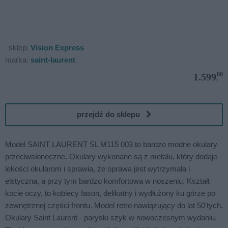
sklep:
Vision Express
marka:
saint-laurent
00
1.599
,
przejdź do sklepu
Model SAINT LAURENT SL M115 003 to bardzo modne okulary
przeciwsłoneczne. Okulary wykonane są z metalu, który dodaje
lekości okularom i sprawia, że oprawa jest wytrzymała i
elstyczna, a przy tym bardzo komfortowa w noszeniu. Kształt
kocie oczy, to kobiecy fason, delikatny i wydłużony ku górze po
zewnętrznej części frontu. Model retro nawiązujący do lat 50'tych.
Okulary Saint Laurent - paryski szyk w nowoczesnym wydaniu.