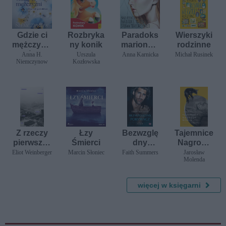
Gdzie ci
Rozbryka
Paradoks
Wierszyki
mężczyźni
ny konik
marionetk
rodzinne
, których
i: Sprawa
Anna H.
Urszula
Anna Karnicka
Michał Rusinek
Niemczynow
Kozłowska
nie
Marionetk
poślubiła
arza
m
Z rzeczy
Łzy
Bezwzglę
Tajemnice
pierwszyc
Śmierci
dny
Nagrody
h
porywacz.
Nobla.
Eliot Weinberger
Marcin Słoniec
Faith Summers
Jarosław
Molenda
Mroczny
Skandale,
Syndykat.
pomyłki,
Tom 2
kontrower
więcej w księgarni
sje