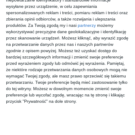
wysyłane przez urządzenie, w celu zapewniania
spersonalizowanych reklam i treści, pomiaru reklam i treści oraz
zbierania opinii odbiorców, a także rozwijania i ulepszania
produktów.
Za Twoją zgodą my i nasi
partnerzy
możemy
wykorzystywać precyzyjne dane geolokalizacyjne i identyfikację
OAKLEY
UNOFFICIA
PRADA 0PR
UNOFFICIA
przez skanowanie urządzeń. Możesz kliknąć, aby wyrazić zgodę
Turbine
L 0UO5152
B11S
L 0UO5148
na przetwarzanie danych przez nas i naszych partnerów
0OO9263
002
16K731
001
00
40
00
00
1.105
179
1.763
69
926341
,
,
,
,
zgodnie z opisem powyżej. Możesz też uzyskać dostęp do
bardziej szczegółowych informacji i zmienić swoje preferencje
przejdź do
przejdź do
przejdź do
przejdź do
przed wyrażeniem zgody lub odmówić jej wyrażenia.
Pamiętaj,
sklepu
sklepu
sklepu
sklepu
że niektóre rodzaje przetwarzania danych osobowych mogą nie
wymagać Twojej zgody, ale masz prawo sprzeciwić się takiemu
przetwarzaniu. Twoje preferencje będą mieć zastosowanie tylko
do tej witryny. Możesz w dowolnym momencie zmienić swoje
preferencje lub wycofać zgodę, wracając na tę stronę i klikając
przycisk "Prywatność" na dole strony.
RAY BAN
RAY BAN
RAY-BAN
BROOKS
0RB7683S
0RB4457D
0RB4430
BROTHERS
140285
667787
135913
0BB4071
00
00
00
50
1.060
629
679
304
Zena Bio-
10263H
,
,
,
,
Based
przejdź do
przejdź do
przejdź do
przejdź do