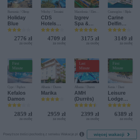
Rumunia / Olimp
Włochy / Terrasini
Macedonia / Elen
Czarnogóra / Bijela
Kamen
Holiday
CDS
Izgrev
Carine
Blue
Hotels
Spa &
Delfin
Terrasini
Aquapark
Bijela (ex.
(ex. Citta
Iberostar
2776 zł
4709 zł
3175 zł
3149 zł
del Mare)
Bijela
za osobę
za osobę
za osobę
za osobę
Delfin)
First
Last
First
Minute
Minute
Minute
Cypr / Paphos
Albania / Durres
Albania / Durres
Kenia / Diani
Kefalos
Marika
AMH
Leisure
Damon
(Durrës)
Lodge
Beach &
Golf
2859 zł
2959 zł
2399 zł
6389 zł
Resort by
za osobę
za osobę
za osobę
za osobę
Diamonds

więcej wakacji
Powyższe treści pochodzą z serwisu Wakacje.pl.