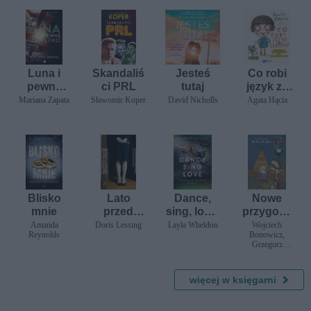
Luna i
Skandaliś
Jesteś
Co robi
pewne
ci PRL
tutaj
język za
kłamstwo
zębami?
Mariana Zapata
Sławomir Koper
David Nicholls
Agata Hącia
Poprawna
polszczyz
na dla
najmłodsz
ych
Blisko
Lato
Dance,
Nowe
mnie
przed
sing, love.
przygody
zmierzche
Choreogr
Bolka i
Amanda
Doris Lessing
Layla Wheldon
Wojciech
Reynolds
Bonowicz,
m
afia uczuć
Lolka
Grzegorz
Gortat, Ewa
Karwan-
Jastrzębska,
więcej w księgarni
Joanna Olech,
Anna
Onichimowska,