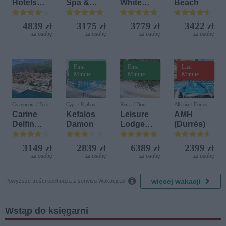
Hotels
Spa &
White
Beach
Terrasini
Aquapark
Sensation
(ex. Citta
4839 zł
3175 zł
3779 zł
3422 zł
del Mare)
za osobę
za osobę
za osobę
za osobę
First
First
Last
Minute
Minute
Minute
Czarnogóra / Bijela
Cypr / Paphos
Kenia / Diani
Albania / Durres
Carine
Kefalos
Leisure
AMH
Delfin
Damon
Lodge
(Durrës)
Bijela (ex.
Beach &
Iberostar
Golf
3149 zł
2839 zł
6389 zł
2399 zł
Bijela
Resort by
za osobę
za osobę
za osobę
za osobę
Delfin)
Diamonds

więcej wakacji
Powyższe treści pochodzą z serwisu Wakacje.pl.
Wstąp do księgarni