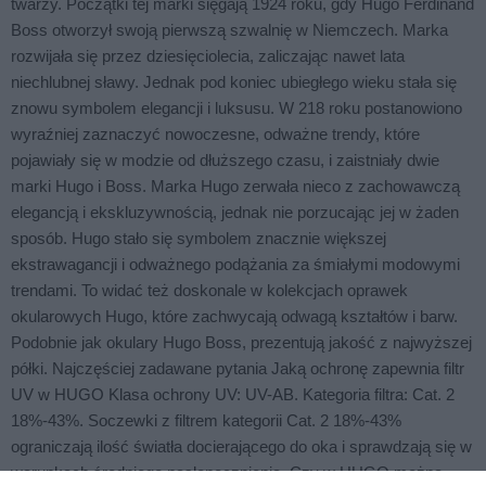
twarzy. Początki tej marki sięgają 1924 roku, gdy Hugo Ferdinand
Boss otworzył swoją pierwszą szwalnię w Niemczech. Marka
rozwijała się przez dziesięciolecia, zaliczając nawet lata
niechlubnej sławy. Jednak pod koniec ubiegłego wieku stała się
znowu symbolem elegancji i luksusu. W 218 roku postanowiono
wyraźniej zaznaczyć nowoczesne, odważne trendy, które
pojawiały się w modzie od dłuższego czasu, i zaistniały dwie
marki Hugo i Boss. Marka Hugo zerwała nieco z zachowawczą
elegancją i ekskluzywnością, jednak nie porzucając jej w żaden
sposób. Hugo stało się symbolem znacznie większej
ekstrawagancji i odważnego podążania za śmiałymi modowymi
trendami. To widać też doskonale w kolekcjach oprawek
okularowych Hugo, które zachwycają odwagą kształtów i barw.
Podobnie jak okulary Hugo Boss, prezentują jakość z najwyższej
półki. Najczęściej zadawane pytania Jaką ochronę zapewnia filtr
UV w HUGO Klasa ochrony UV: UV-AB. Kategoria filtra: Cat. 2
18%-43%. Soczewki z filtrem kategorii Cat. 2 18%-43%
ograniczają ilość światła docierającego do oka i sprawdzają się w
warunkach średniego nasłonecznienia. Czy w HUGO można