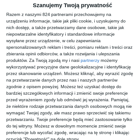
zamontować soczewki korekcyjne Tak, w tym modelu można
Szanujemy Twoją prywatność
zamontować soczewki korekcyjne. Dla kogo są przeznaczone
Razem z naszymi 824 partnerami przechowujemy na
oprawki HUGO Oprawki należą do kolekcji Classic i są dostępne
urządzeniu informacje, takie jak pliki cookie, i uzyskujemy do
w wersji męskiej, co pozwala dopasować je do różnych
nich dostęp, a także przetwarzamy dane osobowe, takie jak
preferencji oraz stylu użytkownika. Co wyróżnia oprawki HUGO
niepowtarzalne identyfikatory i standardowe informacje
wysyłane przez urządzenie, w celu zapewniania
na tle innych modeli Oprawki wyróżniają się konstrukcją typu
spersonalizowanych reklam i treści, pomiaru reklam i treści oraz
pełna oprawa, kształtem kwadratowe oraz wykonaniem z
zbierania opinii odbiorców, a także rozwijania i ulepszania
materiału acetat. Takie połączenie wpływa na ich trwałość,
produktów.
Za Twoją zgodą my i nasi
partnerzy
możemy
stabilność oraz komfort dopasowania do twarzy podczas
wykorzystywać precyzyjne dane geolokalizacyjne i identyfikację
codziennego noszenia.
przez skanowanie urządzeń. Możesz kliknąć, aby wyrazić zgodę
na przetwarzanie danych przez nas i naszych partnerów
zgodnie z opisem powyżej. Możesz też uzyskać dostęp do
Podobne w tej kategorii
bardziej szczegółowych informacji i zmienić swoje preferencje
przed wyrażeniem zgody lub odmówić jej wyrażenia.
Pamiętaj,
że niektóre rodzaje przetwarzania danych osobowych mogą nie
wymagać Twojej zgody, ale masz prawo sprzeciwić się takiemu
przetwarzaniu. Twoje preferencje będą mieć zastosowanie tylko
do tej witryny. Możesz w dowolnym momencie zmienić swoje
preferencje lub wycofać zgodę, wracając na tę stronę i klikając
RAY-BAN
GUESS
POLAROID
BURBERRY
przycisk "Prywatność" na dole strony.
0RB4202
CAPSULE
PLD
0BE4443