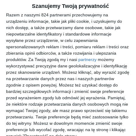
ilość światła docierającego do oka i sprawdzają się w warunkach
Szanujemy Twoją prywatność
silnego nasłonecznienia. Czy w RALPH 0RA5333U można
Razem z naszymi 824 partnerami przechowujemy na
zamontować soczewki korekcyjne Tak, w tym modelu można
urządzeniu informacje, takie jak pliki cookie, i uzyskujemy do
zamontować soczewki korekcyjne. Czy soczewka w RALPH
nich dostęp, a także przetwarzamy dane osobowe, takie jak
0RA5333U ma dodatkowe powłoki Gradient: TAK. Co wyróżnia
niepowtarzalne identyfikatory i standardowe informacje
oprawki RALPH 0RA5333U na tle innych modeli Oprawki
wysyłane przez urządzenie, w celu zapewniania
spersonalizowanych reklam i treści, pomiaru reklam i treści oraz
wyróżniają się konstrukcją typu pełna oprawa, kształtem
zbierania opinii odbiorców, a także rozwijania i ulepszania
kwadratowe oraz wykonaniem z materiału acetat. Takie
produktów.
Za Twoją zgodą my i nasi
partnerzy
możemy
połączenie wpływa na ich trwałość, stabilność oraz komfort
wykorzystywać precyzyjne dane geolokalizacyjne i identyfikację
dopasowania do twarzy podczas codziennego noszenia.
przez skanowanie urządzeń. Możesz kliknąć, aby wyrazić zgodę
na przetwarzanie danych przez nas i naszych partnerów
zgodnie z opisem powyżej. Możesz też uzyskać dostęp do
Podobne w tej kategorii
bardziej szczegółowych informacji i zmienić swoje preferencje
przed wyrażeniem zgody lub odmówić jej wyrażenia.
Pamiętaj,
że niektóre rodzaje przetwarzania danych osobowych mogą nie
wymagać Twojej zgody, ale masz prawo sprzeciwić się takiemu
przetwarzaniu. Twoje preferencje będą mieć zastosowanie tylko
do tej witryny. Możesz w dowolnym momencie zmienić swoje
preferencje lub wycofać zgodę, wracając na tę stronę i klikając
PRADA 0PR
POLAROID
ARNETTE
DBYD
14WS
PLD 2149/S
0AN3087
0DB4054