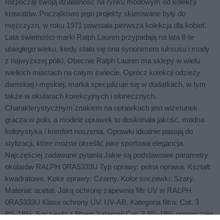
rozpoczął swoją działalność na rynku modowym od kolekcji
krawatów. Początkowo jego projekty skierowane były do
mężczyzn, w roku 1971 powstała pierwsza kolekcja dla kobiet.
Lata świetności marki Ralph Lauren przypadają na lata 8-te
ubiegłego wieku, kiedy stała się ona synonimem luksusu i mody
z najwyższej półki. Obecnie Ralph Lauren ma sklepy w wielu
wielkich miastach na całym świecie. Oprócz kolekcji odzieży
damskiej i męskiej, marka specjalizuje się w dodatkach, w tym
także w okularach korekcyjnych i słonecznych.
Charakterystycznym znakiem na oprawkach jest wizerunek
gracza w polo, a modele oprawek to doskonała jakość, modna
kolorystyka i komfort noszenia. Oprawki idealnie pasują do
stylizacji, które można określić jako sportowa elegancja.
Najczęściej zadawane pytania Jakie są podstawowe parametry
okularów RALPH 0RA5333U Typ oprawy: pełna oprawa. Kształt:
kwadratowe. Kolor oprawy: Czarny. Kolor soczewki: Szary.
Materiał: acetat. Jaką ochronę zapewnia filtr UV w RALPH
0RA5333U Klasa ochrony UV: UV-AB. Kategoria filtra: Cat. 3
8%-18%. Soczewki z filtrem kategorii Cat. 3 8%-18% ograniczają