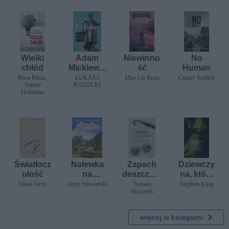
Wielki
Adam
Niewinno
No
chłód
Mickiewic
ść
Human
z. Bryk
Rosa Ribas,
ŁUKASZ
May Lis Ruus
Cezary Szulich
Sabine
RADECKI
bardzo
Hofmann
niekonwe
ncjonalny
/NB/
Światłocz
Nalewka
Zapach
Dziewczy
ułość
na
deszczu o
na, która
wilczych
świcie
kochała
Jakub Jarno
Jerzy Siewierski
Tomasz
Stephen King
Skrzypek
jagodach
Toma
Gordona
więcej w księgarni