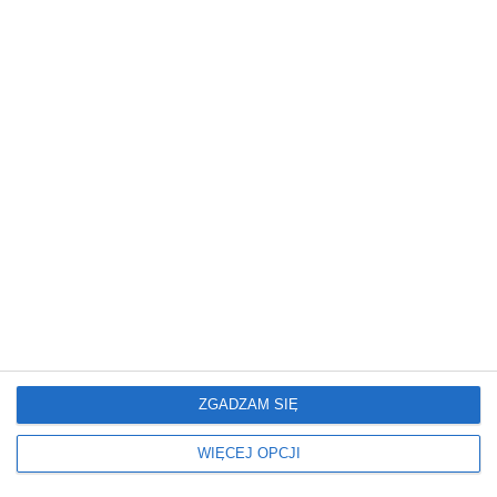
rozwiązania.
REKLAMA
Niebezpieczny chodnik na Jelonkach.
Trzeba pilnować dzieci
wczoraj › bezpieczeństwo
ZGADZAM SIĘ
Mieszkańcy Jelonek zwracają uwagę na niebezpieczny
fragment chodnika przy ul. Powstańców Śląskich. Ich
WIĘCEJ OPCJI
zdaniem brak barierek i bliskość ruchliwej jezdni
stwarzają zagrożenie, zwłaszcza dla dzieci. Zarząd