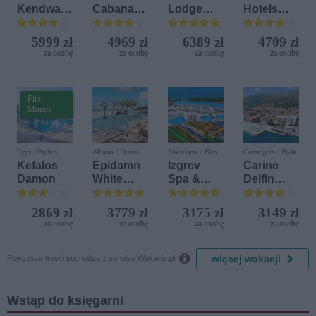
Kendwa
Cabanas
Lodge
Hotels
Beach
Beach &
Beach &
Terrasini
Resort
Nature
Golf
(ex. Citta
5999 zł
4969 zł
6389 zł
4709 zł
Resort by
del Mare)
za osobę
za osobę
za osobę
za osobę
Diamonds
First
Minute
Cypr / Paphos
Albania / Durres
Macedonia / Elen
Czarnogóra / Bijela
Kamen
Kefalos
Epidamn
Izgrev
Carine
Damon
White
Spa &
Delfin
Sensation
Aquapark
Bijela (ex.
Iberostar
2869 zł
3779 zł
3175 zł
3149 zł
Bijela
za osobę
za osobę
za osobę
za osobę
Delfin)

więcej wakacji
Powyższe treści pochodzą z serwisu Wakacje.pl.
Wstąp do księgarni