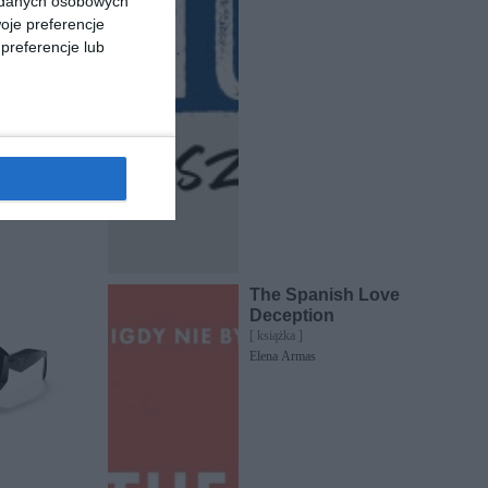
a danych osobowych
oje preferencje
preferencje lub
/S DL5
30
209
,
pu
The Spanish Love
Deception
[ książka ]
Elena Armas