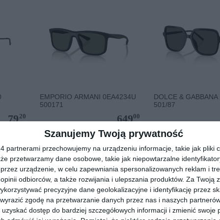
0
EMPORIO ARMANI 0EA4234U
DOLCE & GABBANA
500171
501/87
20
00
79
649
,
,
Szanujemy Twoją prywatność
przejdź do sklepu
przejdź do skle
 partnerami przechowujemy na urządzeniu informacje, takie jak pliki c
kże przetwarzamy dane osobowe, takie jak niepowtarzalne identyfikato
przez urządzenie, w celu zapewniania spersonalizowanych reklam i tre
 opinii odbiorców, a także rozwijania i ulepszania produktów.
Za Twoją z
orzystywać precyzyjne dane geolokalizacyjne i identyfikację przez s
 wyrazić zgodę na przetwarzanie danych przez nas i naszych partneró
uzyskać dostęp do bardziej szczegółowych informacji i zmienić swoje 