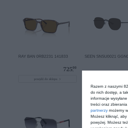
RAY BAN 0RB2231 141833
SEEN SNSU0021 GGN
00
725
,
przejdź do sklepu
przejdź do sklepu
Razem z naszymi 824
do nich dostęp, a ta
informacje wysyłane 
treści oraz zbierania
partnerzy
możemy wyk
Możesz kliknąć, aby
powyżej. Możesz też 