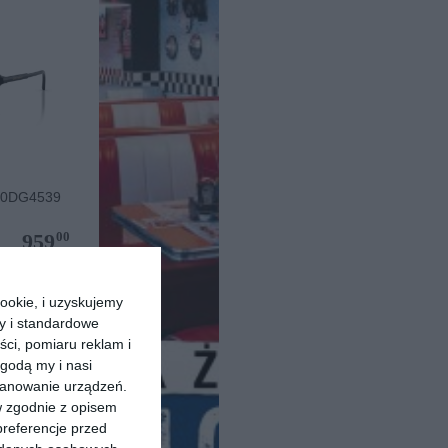
 0DG4539
00
959
,
pu
ookie, i uzyskujemy
ry i standardowe
ści, pomiaru reklam i
godą my i nasi
kanowanie urządzeń.
w zgodnie z opisem
preferencje przed