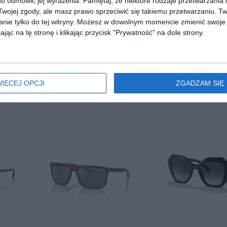
b odmówić jej wyrażenia.
Pamiętaj, że niektóre rodzaje przetwarzani
ojej zgody, ale masz prawo sprzeciwić się takiemu przetwarzaniu. Tw
nie tylko do tej witryny. Możesz w dowolnym momencie zmienić swoje 
jąc na tę stronę i klikając przycisk "Prywatność" na dole strony.
301
POLAROID PLD 4183/S/X 10A
POLAROID PLD 1015
00
30
755
251
,
,
IĘCEJ OPCJI
ZGADZAM SIĘ
przejdź do sklepu
przejdź do skle