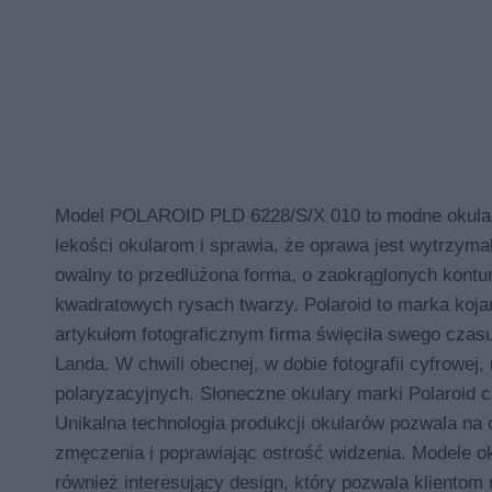
Model POLAROID PLD 6228/S/X 010 to modne okulary
lekości okularom i sprawia, że oprawa jest wytrzyma
owalny to przedłużona forma, o zaokrąglonych kontur
kwadratowych rysach twarzy. Polaroid to marka kojar
artykułom fotograficznym firma święciła swego czasu
Landa. W chwili obecnej, w dobie fotografii cyfrowe
polaryzacyjnych. Słoneczne okulary marki Polaroid
Unikalna technologia produkcji okularów pozwala na
zmęczenia i poprawiając ostrość widzenia. Modele o
również interesujący design, który pozwala kliento