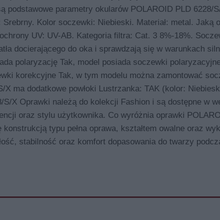
e są podstawowe parametry okularów POLAROID PLD 6228/S
 Srebrny. Kolor soczewki: Niebieski. Materiał: metal. Jaką 
chrony UV: UV-AB. Kategoria filtra: Cat. 3 8%-18%. Socze
iatła docierającego do oka i sprawdzają się w warunkach sil
da polaryzację Tak, model posiada soczewki polaryzacyjn
ki korekcyjne Tak, w tym modelu można zamontować soc
 ma dodatkowe powłoki Lustrzanka: TAK (kolor: Niebieski
X Oprawki należą do kolekcji Fashion i są dostępne w we
rencji oraz stylu użytkownika. Co wyróżnia oprawki POLAR
ię konstrukcją typu pełna oprawa, kształtem owalne oraz wy
ałość, stabilność oraz komfort dopasowania do twarzy podcz