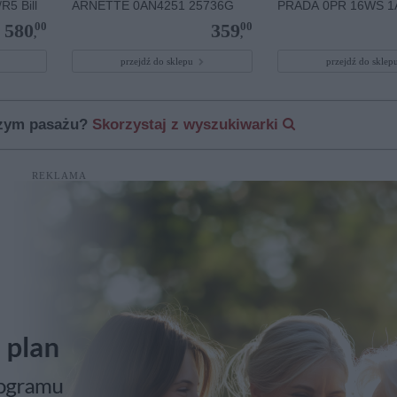
5 Bill
ARNETTE 0AN4251 25736G
PRADA 0PR 16WS 1
00
00
580
359
,
,
przejdź do sklepu
przejdź do skle
szym pasażu?
Skorzystaj z wyszukiwarki
REKLAMA