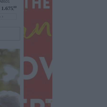
AB5D1
00
1.675
,
pu