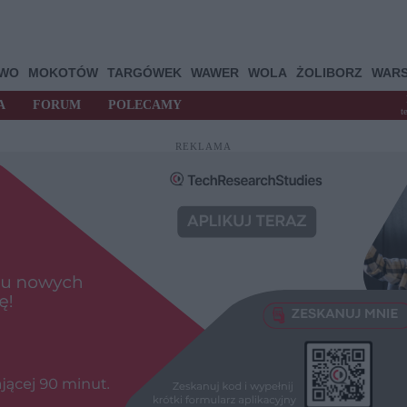
OWO
MOKOTÓW
TARGÓWEK
WAWER
WOLA
ŻOLIBORZ
WAR
A
FORUM
POLECAMY
t
REKLAMA