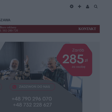
SZAWA
Biuro reklamy
KONTAKT
el. 502-280-720