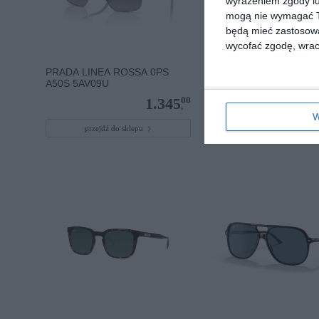
wyrażeniem zgody lu
mogą nie wymagać Tw
będą mieć zastosowa
wycofać zgodę, wraca
PRADA LINEA ROSSA 0PS
OAKLEY 0OO9533 953
A50S 5AV09U
00
1.345
,
W
przejdź do sklepu
przejdź do sklepu