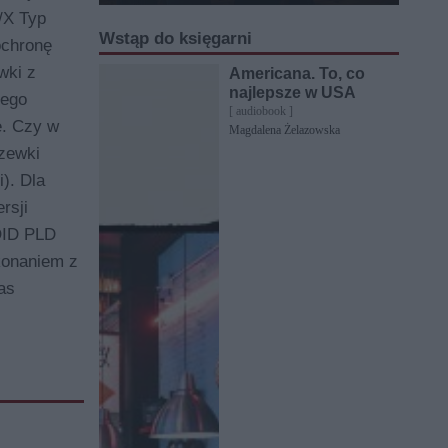
/X Typ
Wstąp do księgarni
ochronę
wki z
Americana. To, co
najlepsze w USA
nego
[ audiobook ]
e. Czy w
Magdalena Żelazowska
zewki
). Dla
rsji
OID PLD
konaniem z
as