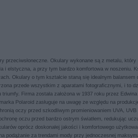
 przeciwsłoneczne. Okulary wykonane są z metalu, który 
ła i elstyczna, a przy tym bardzo komfortowa w noszeniu. Ks
ach. Okulary o tym kształcie staną się idealnym balansem 
zona przede wszystkim z aparatami fotograficznymi, i to dz
 triumfy. Firma została założona w 1937 roku przez Edwina
j, marka Polaroid zasługuje na uwagę ze względu na produkcj
 chronią oczy przed szkodliwym promieniowaniem UVA, UVB
 ochronę oczu przed bardzo ostrym światłem, redukując ucz
kularów oprócz doskonałej jakości i komfortowego użytkowa
m na podążanie za trendami mody przy jednoczesnej maksyma