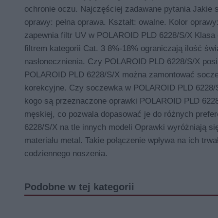
ochronie oczu. Najczęściej zadawane pytania Jaki
oprawy: pełna oprawa. Kształt: owalne. Kolor oprawy:
zapewnia filtr UV w POLAROID PLD 6228/S/X Klasa o
filtrem kategorii Cat. 3 8%-18% ograniczają ilość św
nasłonecznienia. Czy POLAROID PLD 6228/S/X posia
POLAROID PLD 6228/S/X można zamontować soczew
korekcyjne. Czy soczewka w POLAROID PLD 6228/S/X
kogo są przeznaczone oprawki POLAROID PLD 6228/S/
męskiej, co pozwala dopasować je do różnych prefe
6228/S/X na tle innych modeli Oprawki wyróżniają s
materiału metal. Takie połączenie wpływa na ich trw
codziennego noszenia.
Podobne w tej kategorii