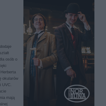
dodaje
ztałt
dla osób o
ięki
 Herberta
ę okularów
 i UVC.
ucie
nia mają
lnej