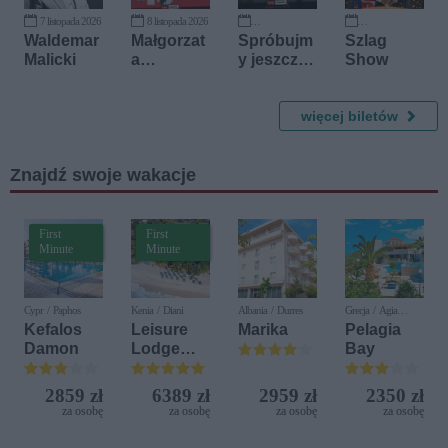
7 listopada 2026
8 listopada 2026
20 listopada 2026
29 listopada 2026
Waldemar
Małgorzat
Spróbujm
Szlag
Malicki
a
y jeszcze
Show
Ostrowsk
raz
a
więcej biletów
Znajdź swoje wakacje
First
First
Minute
Minute
Cypr / Paphos
Kenia / Diani
Albania / Durres
Grecja / Agia
Pelagia
Kefalos
Leisure
Marika
Pelagia
Damon
Lodge
Bay
Beach &
Golf
2859 zł
6389 zł
2959 zł
2350 zł
Resort by
za osobę
za osobę
za osobę
za osobę
Diamonds