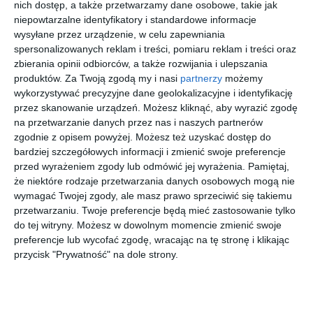
nich dostęp, a także przetwarzamy dane osobowe, takie jak
niepowtarzalne identyfikatory i standardowe informacje
wysyłane przez urządzenie, w celu zapewniania
TOTAL 30
DAILIES
DAILIES
1 DAY
spersonalizowanych reklam i treści, pomiaru reklam i treści oraz
SPHERICAL
TOTAL 1
AQUA
ACUVUE
zbierania opinii odbiorców, a także rozwijania i ulepszania
MONTHLY
MULTIFOC
COMFORT
OASYS
99
89
49
99
69
139
108
139
produktów.
Za Twoją zgodą my i nasi
partnerzy
możemy
AL
PLUS
MAX
,
,
,
,
wykorzystywać precyzyjne dane geolokalizacyjne i identyfikację
MULTIFOC
MULTIFOC
AL
AL
przejdź do
przejdź do
przejdź do
przejdź do
przez skanowanie urządzeń. Możesz kliknąć, aby wyrazić zgodę
sklepu
sklepu
sklepu
sklepu
na przetwarzanie danych przez nas i naszych partnerów
zgodnie z opisem powyżej. Możesz też uzyskać dostęp do
bardziej szczegółowych informacji i zmienić swoje preferencje
przed wyrażeniem zgody lub odmówić jej wyrażenia.
Pamiętaj,
że niektóre rodzaje przetwarzania danych osobowych mogą nie
wymagać Twojej zgody, ale masz prawo sprzeciwić się takiemu
przetwarzaniu. Twoje preferencje będą mieć zastosowanie tylko
AIR OPTIX
IWEAR
IWEAR GO
IWEAR FIT
do tej witryny. Możesz w dowolnym momencie zmienić swoje
COLORS
BALANCE
TRUE
ASTIGMATI
preferencje lub wycofać zgodę, wracając na tę stronę i klikając
98
97
97
97
77
68
29
65
SAPPHIRE
SM
,
,
,
,
przycisk "Prywatność" na dole strony.
przejdź do
przejdź do
przejdź do
przejdź do
sklepu
sklepu
sklepu
sklepu