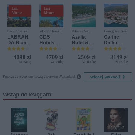
Last
Last
Minute
Minute
Grecja / Kremasti
Włochy / Terrasini
Bułgaria / Św.
Czarnogóra / Bijela
Konstantyn i Elena
LABRAN
CDS
Azalia
Carine
DA Blue
Hotels
Hotel &
Delfin
Bay
Terrasini
Spa
Bijela (ex.
Resort
(ex. Citta
Iberostar
4098 zł
4709 zł
2509 zł
3149 zł
del Mare)
Bijela
za osobę
za osobę
za osobę
za osobę
Delfin)

więcej wakacji
Powyższe treści pochodzą z serwisu Wakacje.pl.
Wstąp do księgarni