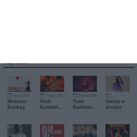
Kup bilet
7 sierpnia 2026
7 sierpnia 2026
29 sierpnia 2026
14 października 2026
Muzeum
Klub
Teatr
Siesta w
Banksy
Komedio
Burleski
drodze
wy
Dames Du
Soir