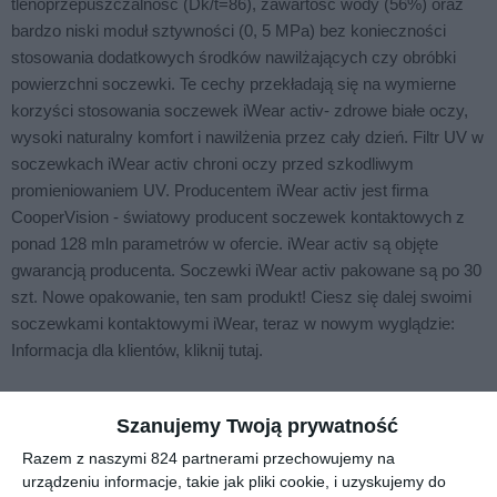
tlenoprzepuszczalność (Dk/t=86), zawartość wody (56%) oraz
bardzo niski moduł sztywności (0, 5 MPa) bez konieczności
stosowania dodatkowych środków nawilżających czy obróbki
powierzchni soczewki. Te cechy przekładają się na wymierne
korzyści stosowania soczewek iWear activ- zdrowe białe oczy,
wysoki naturalny komfort i nawilżenia przez cały dzień. Filtr UV w
soczewkach iWear activ chroni oczy przed szkodliwym
promieniowaniem UV. Producentem iWear activ jest firma
CooperVision - światowy producent soczewek kontaktowych z
ponad 128 mln parametrów w ofercie. iWear activ są objęte
gwarancją producenta. Soczewki iWear activ pakowane są po 30
szt. Nowe opakowanie, ten sam produkt! Ciesz się dalej swoimi
soczewkami kontaktowymi iWear, teraz w nowym wyglądzie:
Informacja dla klientów, kliknij tutaj.
Podobne w tej kategorii
Szanujemy Twoją prywatność
Razem z naszymi 824 partnerami przechowujemy na
urządzeniu informacje, takie jak pliki cookie, i uzyskujemy do