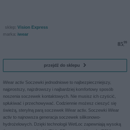
sklep:
Vision Express
marka:
iwear
99
85
,
przejdź do sklepu
iWear activ Soczewki jednodniowe to najbezpieczniejszy,
najprostszy, najzdrowszy i najbardziej komfortowy sposób
noszenia soczewek kontaktowych. Nie musisz ich czyścić,
spłukiwać i przechowywać. Codziennie możesz cieszyć się
świeżą, sterylną parą soczewek iWear activ. Soczewki iWear
activ to najnowsza generacja soczewek silikonowo-
hydrożelowych. Dzięki technologii WetLoc zapewniają wysoką