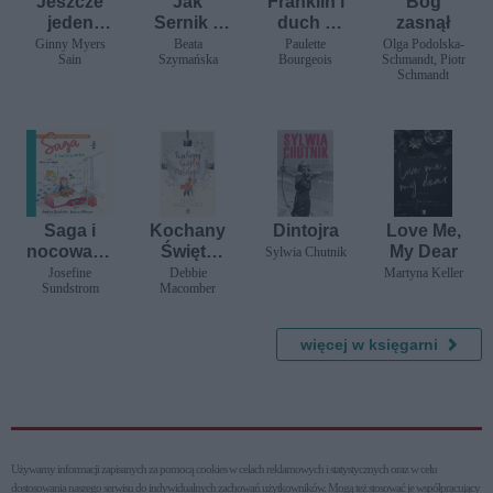
Jeszcze
Jak
Franklin i
Bóg
jeden
Sernik z
duch z
zasnął
oddech
Karmelem
jeziora
Ginny Myers
Beata
Paulette
Olga Podolska-
Sain
Szymańska
Bourgeois
Schmandt, Piotr
, czyli
Schmandt
opowieść
o dwóch
mopsach
poznający
ch świat
Saga i
Kochany
Dintojra
Love Me,
nocowank
Święty
My Dear
Sylwia Chutnik
a
Mikołaju
Josefine
Debbie
Martyna Keller
Sundstrom
Macomber
więcej w księgarni
Używamy informacji zapisanych za pomocą cookies w celach reklamowych i statystycznych oraz w celu
dostosowania naszego serwisu do indywidualnych zachowań użytkowni­ków. Mogą też stosować je współpracujący