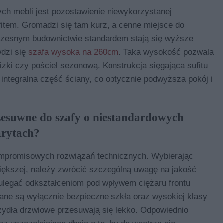
ch mebli jest pozostawienie niewykorzystanej
fitem. Gromadzi się tam kurz, a cenne miejsce do
zesnym budownictwie standardem stają się wyższe
dzi się
szafa wysoka na 260cm
. Taka wysokość pozwala
zki czy pościel sezonową. Konstrukcja sięgająca sufitu
 integralna część ściany, co optycznie podwyższa pokój i
zesuwne do szafy o niestandardowych
rytach?
mpromisowych rozwiązań technicznych. Wybierając
ększej, należy zwrócić szczególną uwagę na jakość
ulegać odkształceniom pod wpływem ciężaru frontu
ane są wyłącznie bezpieczne szkła oraz wysokiej klasy
rzydła drzwiowe przesuwają się lekko. Odpowiednio