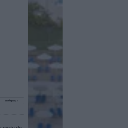
następny
a narty do