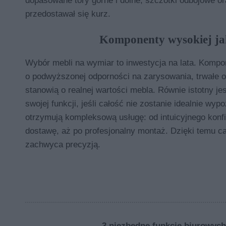
dopasowane tory górne i dolne, szczotki odbojowe ora
przedostawał się kurz.
Komponenty wysokiej jak
Wybór mebli na wymiar to inwestycja na lata. Kompon
o podwyższonej odporności na zarysowania, trwałe
stanowią o realnej wartości mebla. Równie istotny je
swojej funkcji, jeśli całość nie zostanie idealnie wy
otrzymują kompleksową usługę: od intuicyjnego konfi
dostawę, aż po profesjonalny montaż. Dzięki temu ca
zachwyca precyzją.
3 niezbędne funkcje biurowych