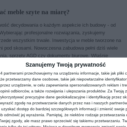
ać meble szyte na miarę?
iwość decydowania o każdym aspekcie ich budowy - od
. Wybierając profesjonalne rozwiązania, zyskujemy
przede wszystkim trwałe. Inwestycja w meble tworzone na
ni pod skosami. Nowoczesna zabudowa pełni dziś wiele
rania, sprzęty AGD czy dokumenty biurowe. Właśnie
nawców. Jeśli interesują Cię profesjonalne
szafy na
Szanujemy Twoją prywatność
 zapoznać się z ofertą Super Szafy, zapewniającą
 partnerami przechowujemy na urządzeniu informacje, takie jak pliki c
kże przetwarzamy dane osobowe, takie jak niepowtarzalne identyfikato
przez urządzenie, w celu zapewniania spersonalizowanych reklam i tre
 opinii odbiorców, a także rozwijania i ulepszania produktów.
Za Twoją z
 w małych i dużych przestrzeniach
orzystywać precyzyjne dane geolokalizacyjne i identyfikację przez s
 wyrazić zgodę na przetwarzanie danych przez nas i naszych partneró
terminuje komfort codziennego użytkowania mebli.
uzyskać dostęp do bardziej szczegółowych informacji i zmienić swoje 
 wolnej przestrzeni przed frontem, co w wąskich
b odmówić jej wyrażenia.
Pamiętaj, że niektóre rodzaje przetwarzani
ojej zgody, ale masz prawo sprzeciwić się takiemu przetwarzaniu. Tw
zastąpione okazują się drzwi przesuwne. Dzięki nim
nie tylko do tej witryny. Możesz w dowolnym momencie zmienić swoje 