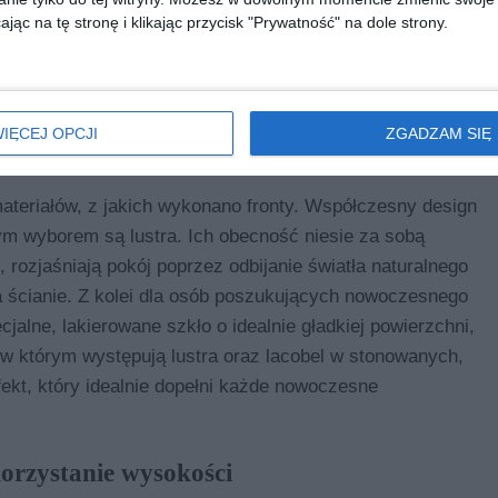
ności reorganizacji otoczenia. Nowoczesne systemy
jąc na tę stronę i klikając przycisk "Prywatność" na dole strony.
 cicho i bez oporu. To idealne rozwiązanie zarówno do
rakterze klasycznym. Solidne profile gwarantują
tacji.
IĘCEJ OPCJI
ZGADZAM SIĘ
lustra i lacobel jako synonim elegancji
ateriałów, z jakich wykonano fronty. Współczesny design
ym wyborem są lustra. Ich obecność niesie za sobą
 rozjaśniają pokój poprzez odbijanie światła naturalnego
a ścianie. Z kolei dla osób poszukujących nowoczesnego
jalne, lakierowane szkło o idealnie gładkiej powierzchni,
, w którym występują lustra oraz lacobel w stonowanych,
kt, który idealnie dopełni każde nowoczesne
rzystanie wysokości