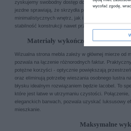
zyskujemy swobodny dostęp do wnętrza bez koniecz
wycofać zgodę, wraca
jezdne sprawiają, że skrzydła poruszają się płynnie,
minimalistycznych wnętrz, jak i do przestrzeni o cha
stabilność konstrukcji nawet przy intensywnej eksploa
W
Materiały wykończeniowe frontów - 
Wizualna strona mebla zależy w głównej mierze od m
pozwala na łączenie różnorodnych faktur. Praktyczn
potężne korzyści - optycznie powiększają przestrzeń,
oraz eliminują potrzebę wieszania osobnego lustra n
błysku idealnym rozwiązaniem będzie lacobel. To spec
które jest łatwe w utrzymaniu czystości. Połączenie
eleganckich barwach, pozwala uzyskać luksusowy efe
mieszkanie.
Maksymalne wyko