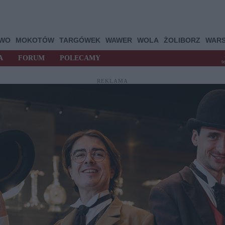
OWO
MOKOTÓW
TARGÓWEK
WAWER
WOLA
ŻOLIBORZ
WAR
A
FORUM
POLECAMY
t
REKLAMA