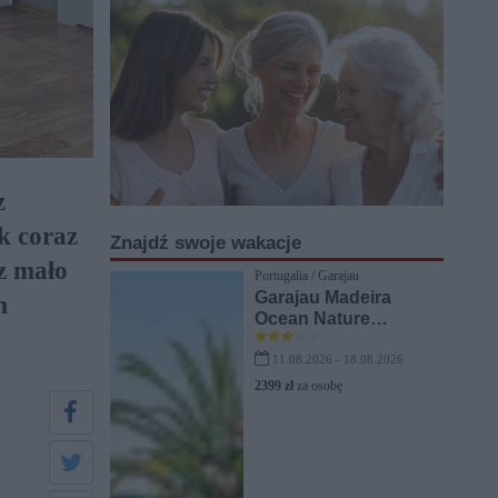
z
k coraz
Znajdź swoje wakacje
z mało
Portugalia / Garajau
Garajau Madeira
m
Ocean Nature
Apartments (ex. Dom
Pedro Garajau)
11.08.2026 - 18.08.2026
2399 zł
za osobę