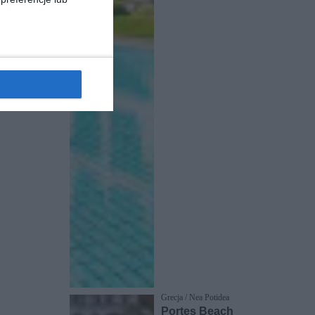
Grecja / Nea Potidea
Portes Beach