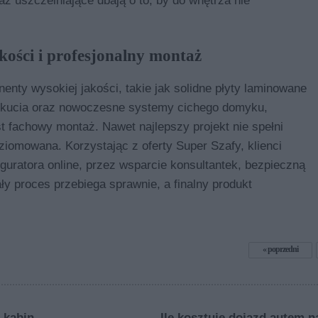
z uszczelniające dbają o to, by do wnętrza nie
ości i profesjonalny montaż
enty wysokiej jakości, takie jak solidne płyty laminowane
 okucia oraz nowoczesne systemy cichego domyku,
st fachowy montaż. Nawet najlepszy projekt nie spełni
poziomowana. Korzystając z oferty Super Szafy, klienci
guratora online, przez wsparcie konsultantek, bezpieczną
ły proces przebiega sprawnie, a finalny produkt
poprzedni
 kabin
Ile kosztuje dojazd autem n