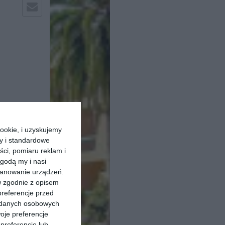
ookie, i uzyskujemy
ry i standardowe
ści, pomiaru reklam i
godą my i nasi
kanowanie urządzeń.
w zgodnie z opisem
preferencje przed
a danych osobowych
oje preferencje
preferencje lub