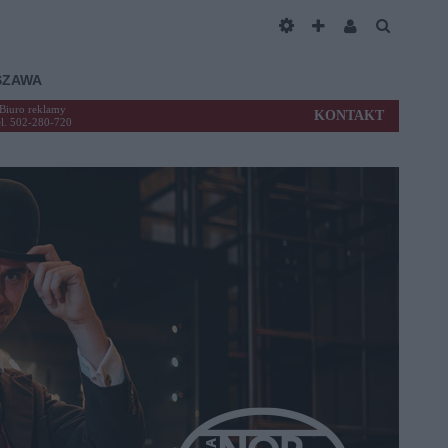
SZAWA
Biuro reklamy
KONTAKT
el. 502-280-720