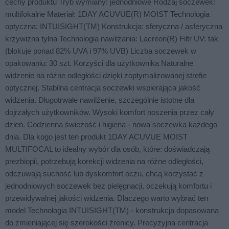
cechy produktu Tryb wymiany: jednodniowe Rodzaj soczewek:
multifokalne Materiał: 1DAY ACUVUE(R) MOIST Technologia
optyczna: INTUISIGHT(TM) Konstrukcja: sferyczna / asferyczna
krzywizna tylna Technologia nawilżania: Lacreon(R) Filtr UV: tak
(blokuje ponad 82% UVA i 97% UVB) Liczba soczewek w
opakowaniu: 30 szt. Korzyści dla użytkownika Naturalne
widzenie na różne odległości dzięki zoptymalizowanej strefie
optycznej. Stabilna centracja soczewki wspierająca jakość
widzenia. Długotrwałe nawilżenie, szczególnie istotne dla
dojrzałych użytkowników. Wysoki komfort noszenia przez cały
dzień. Codzienna świeżość i higiena - nowa soczewka każdego
dnia. Dla kogo jest ten produkt 1DAY ACUVUE MOIST
MULTIFOCAL to idealny wybór dla osób, które: doświadczają
prezbiopii, potrzebują korekcji widzenia na różne odległości,
odczuwają suchość lub dyskomfort oczu, chcą korzystać z
jednodniowych soczewek bez pielęgnacji, oczekują komfortu i
przewidywalnej jakości widzenia. Dlaczego warto wybrać ten
model Technologia INTUISIGHT(TM) - konstrukcja dopasowana
do zmieniającej się szerokości źrenicy. Precyzyjna centracja