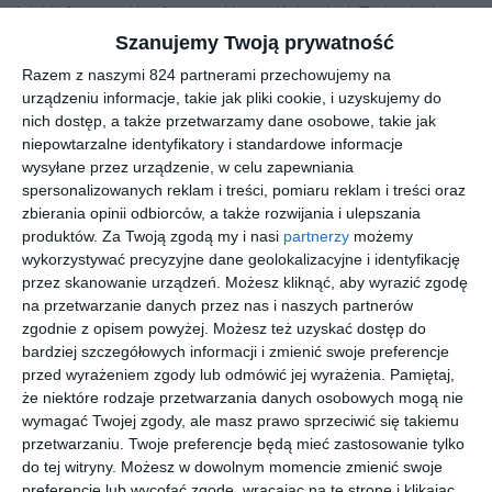
dzięki sferycznej i asferycznej krzywiźnie tylnej. Technologia
Lacreon(R) - składnik nawilżający trwale związany z materiałem
Szanujemy Twoją prywatność
soczewki. Jednodniowy tryb noszenia - wygoda i higiena.
Razem z naszymi 824 partnerami przechowujemy na
Sprawdzona marka ACUVUE(R) firmy Johnson & Johnson. FAQ
urządzeniu informacje, takie jak pliki cookie, i uzyskujemy do
Czym są soczewki 1DAY ACUVUE MOIST MULTIFOCAL To
nich dostęp, a także przetwarzamy dane osobowe, takie jak
niepowtarzalne identyfikatory i standardowe informacje
jednodniowe soczewki kontaktowe multifokalne przeznaczone dla
wysyłane przez urządzenie, w celu zapewniania
osób z prezbiopią. Jak działa technologia INTUISIGHT(TM)
spersonalizowanych reklam i treści, pomiaru reklam i treści oraz
Optyka soczewki jest dopasowana do zmieniającej się
zbierania opinii odbiorców, a także rozwijania i ulepszania
szerokości źrenicy. Czy soczewki zapewniają nawilżenie Tak,
produktów.
Za Twoją zgodą my i nasi
partnerzy
możemy
dzięki technologii Lacreon(R) zapewniają długotrwałe nawilżenie.
wykorzystywać precyzyjne dane geolokalizacyjne i identyfikację
Czy wymagają pielęgnacji Nie, są przeznaczone do
przez skanowanie urządzeń. Możesz kliknąć, aby wyrazić zgodę
jednorazowego użycia. Ile soczewek znajduje się w opakowaniu
na przetwarzanie danych przez nas i naszych partnerów
zgodnie z opisem powyżej. Możesz też uzyskać dostęp do
30 sztuk. Wybierz komfort widzenia na każdą odległość Wybierz
bardziej szczegółowych informacji i zmienić swoje preferencje
1DAY ACUVUE MOIST MULTIFOCAL i ciesz się wygodnym,
przed wyrażeniem zgody lub odmówić jej wyrażenia.
Pamiętaj,
naturalnym widzeniem każdego dnia. Instrukcja użytkowania
że niektóre rodzaje przetwarzania danych osobowych mogą nie
wymagać Twojej zgody, ale masz prawo sprzeciwić się takiemu
przetwarzaniu. Twoje preferencje będą mieć zastosowanie tylko
Podobne w tej kategorii
do tej witryny. Możesz w dowolnym momencie zmienić swoje
preferencje lub wycofać zgodę, wracając na tę stronę i klikając