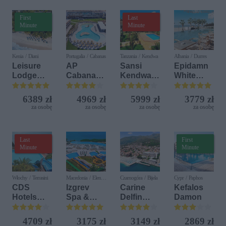
First
Last
Minute
Minute
Kenia / Diani
Portugalia / Cabanas
Tanzania / Kendwa
Albania / Durres
Leisure
AP
Sansi
Epidamn
Lodge
Cabanas
Kendwa
White
Beach &
Beach &
Beach
Sensation
Golf
Nature
Resort
6389 zł
4969 zł
5999 zł
3779 zł
Resort by
za osobę
za osobę
za osobę
za osobę
Diamonds
Last
First
Minute
Minute
Włochy / Terrasini
Macedonia / Elen
Czarnogóra / Bijela
Cypr / Paphos
Kamen
CDS
Izgrev
Carine
Kefalos
Hotels
Spa &
Delfin
Damon
Terrasini
Aquapark
Bijela (ex.
(ex. Citta
Iberostar
4709 zł
3175 zł
3149 zł
2869 zł
del Mare)
Bijela