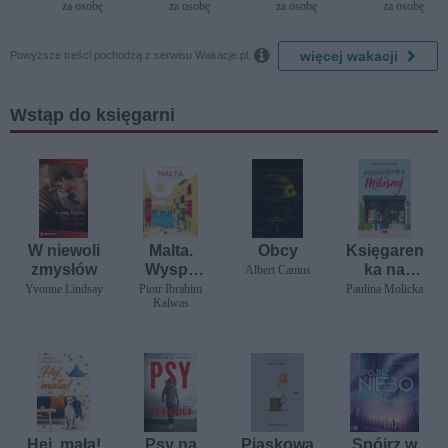
za osobę
za osobę
za osobę
za osobę
Delfin)

więcej wakacji
Powyższe treści pochodzą z serwisu Wakacje.pl.
Wstąp do księgarni
W niewoli
Malta.
Obcy
Księgaren
zmysłów
Wyspa
ka na
Albert Camus
pełna
Miłosnej
Yvonne Lindsay
Piotr Ibrahim
Paulina Molicka
Kalwas
smaków
Hej, mała!
Psy na
Piaskowa
Spójrz w