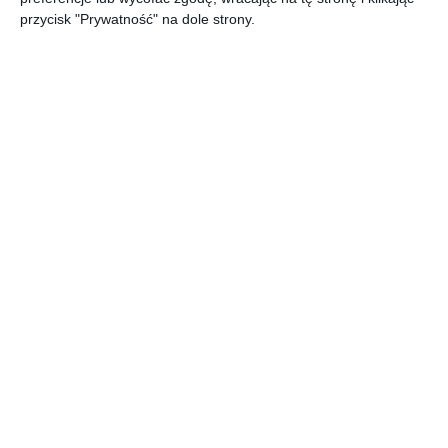
przycisk "Prywatność" na dole strony.
BIOFINITY
FRESHLOO
IWEAR FIT
DAILIES
TORIC
K ONE-DAY
AQUA
PURE
COMFORT
99
99
97
49
71
47
65
108
HAZEL
PLUS
,
,
,
,
MULTIFOC
AL
przejdź do
przejdź do
przejdź do
przejdź do
sklepu
sklepu
sklepu
sklepu
AIR OPTIX
IWEAR
IWEAR
IWEAR
COLORS
OXYGEN
HARMONY
FLEX
HONEY
ASTIGMATI
ASTIGMATI
98
47
97
97
77
78
133
149
SM
SM
,
,
,
,
przejdź do
przejdź do
przejdź do
przejdź do
sklepu
sklepu
sklepu
sklepu