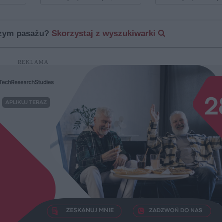
szym pasażu?
Skorzystaj z wyszukiwarki
REKLAMA