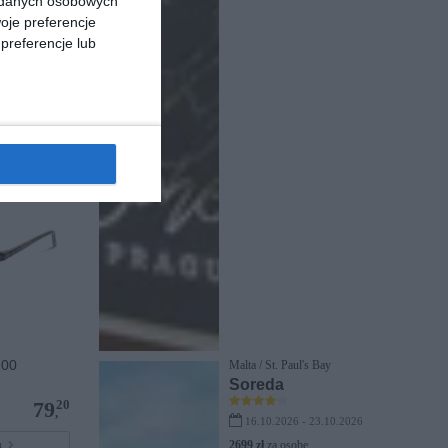
a danych osobowych
5204 PERF
oje preferencje
preferencje lub
00
660
,
pu
H00
Malta / St. Paul's Bay
Soreda
20
79
,
16.10.2026 - 23.10.2026
pu
2699 zł
za osobę