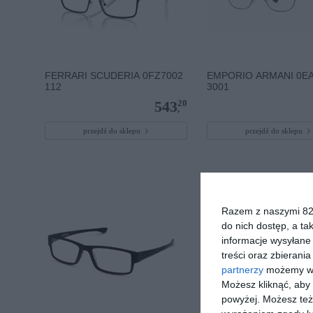
FERRARI SCUDERIA 0FZ7002
EMPORIO ARMANI 0E
112
3001
20
543
,
przejdź do sklepu
przejdź do sklepu
Razem z naszymi 824
do nich dostęp, a ta
informacje wysyłane 
treści oraz zbierania
partnerzy
możemy wyk
Możesz kliknąć, aby
powyżej. Możesz też 