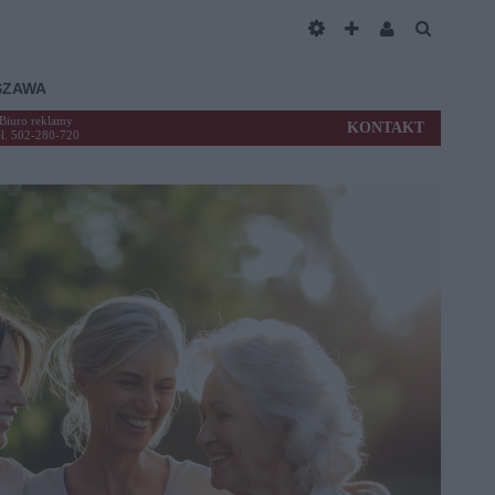
SZAWA
Biuro reklamy
KONTAKT
el. 502-280-720