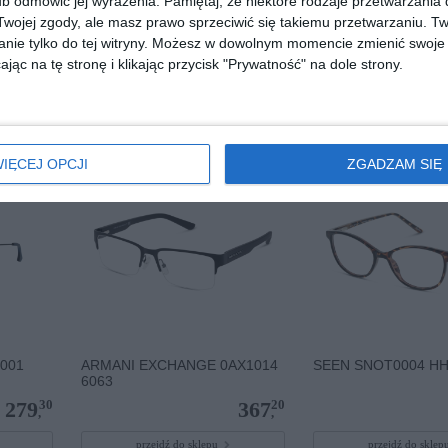
b odmówić jej wyrażenia.
Pamiętaj, że niektóre rodzaje przetwarzani
00
RAY BAN 0RX4340V 2034
RAY-BAN 0RX7199 
ojej zgody, ale masz prawo sprzeciwić się takiemu przetwarzaniu. Tw
ICON
nie tylko do tej witryny. Możesz w dowolnym momencie zmienić swoje 
40
20
179
543
,
,
jąc na tę stronę i klikając przycisk "Prywatność" na dole strony.
przejdź do sklepu
przejdź do skle
IĘCEJ OPCJI
ZGADZAM SIĘ
001
ARMANI EXCHANGE 0AX1014
SEEN SNOT0004 H
6063
30
20
279
367
,
,
przejdź do sklepu
przejdź do skle