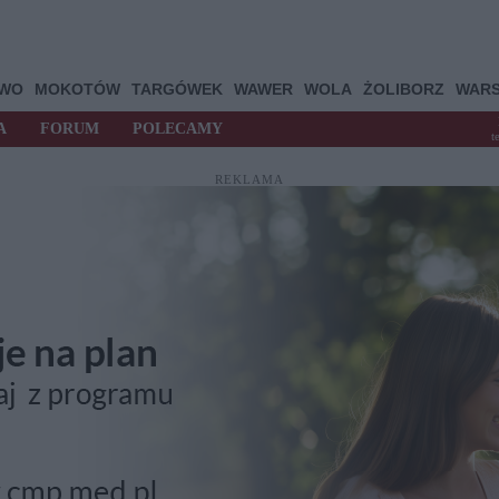
OWO
MOKOTÓW
TARGÓWEK
WAWER
WOLA
ŻOLIBORZ
WAR
A
FORUM
POLECAMY
t
REKLAMA