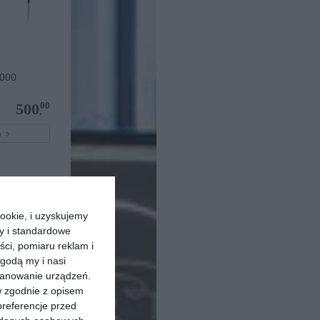
000
00
500
,
pu
ookie, i uzyskujemy
ry i standardowe
ści, pomiaru reklam i
godą my i nasi
kanowanie urządzeń.
w zgodnie z opisem
preferencje przed