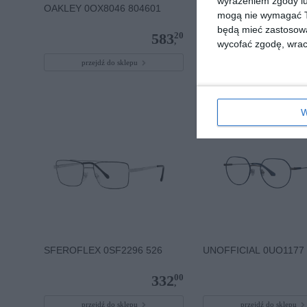
wyrażeniem zgody lu
OAKLEY 0OX8046 804601
D BY D DBOF0017 GG
mogą nie wymagać Tw
będą mieć zastosowa
20
583
,
wycofać zgodę, wraca
przejdź do sklepu
przejdź do sklepu
W
SFEROFLEX 0SF2296 526
UNOFFICIAL 0UO1177 
00
332
,
przejdź do sklepu
przejdź do sklepu