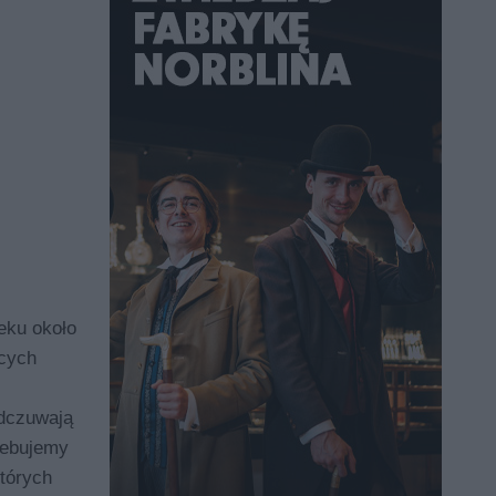
eku około
ących
odczuwają
zebujemy
tórych