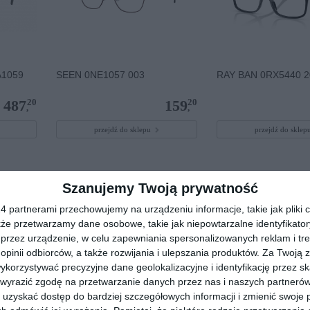
A1059
SEEN 0NE1057 003
RAY BAN 0RX5440 2
20
20
487
159
,
,
przejdź do sklepu
przejdź do skle
Szanujemy Twoją prywatność
 partnerami przechowujemy na urządzeniu informacje, takie jak pliki c
kże przetwarzamy dane osobowe, takie jak niepowtarzalne identyfikato
przez urządzenie, w celu zapewniania spersonalizowanych reklam i tre
 opinii odbiorców, a także rozwijania i ulepszania produktów.
Za Twoją z
orzystywać precyzyjne dane geolokalizacyjne i identyfikację przez s
 wyrazić zgodę na przetwarzanie danych przez nas i naszych partneró
uzyskać dostęp do bardziej szczegółowych informacji i zmienić swoje 