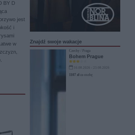
 D BY D
ąca
orzywo jest
kość i
 rysami
Znajdź swoje wakacje
Łatwe w
Czechy / Praga
ęzczyzn,
Bohem Prague
.
16.08.2026 - 23.08.2026
1107 zł
za osobę